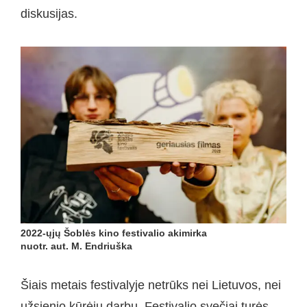
diskusijas.
2022-ųjų Šoblės kino festivalio akimirka
nuotr. aut. M. Endriuška
Šiais metais festivalyje netrūks nei Lietuvos, nei
užsienio kūrėjų darbų. Festivalio svečiai turės