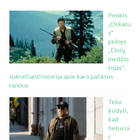
Penkis
„Oskaru
s“
pelnęs
„Elnių
medžio
tojas“:
sukrečianti istorija apie karo paliktus
randus
Teko
įrodyti,
kad
lietuvia
i