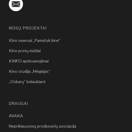
MŪSŲ PROJEKTAI
Kino seansai „Pamatyk kine“
Kino protų mūšiai
KINFO apdovanojimai
Kino studija „Mėgėjas“
„Oskarų“ belaukiant
DRAUGAI
AVAKA
Nepriklausomų prodiuserių asociacija