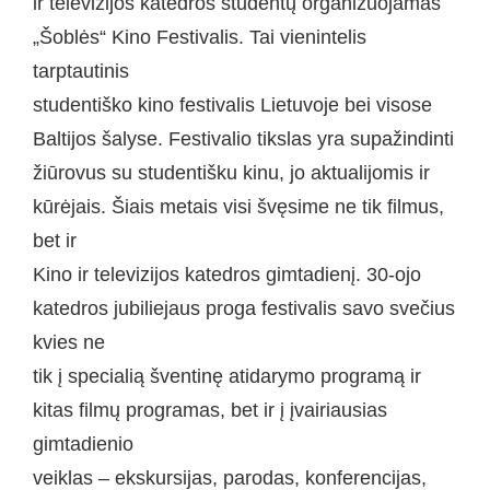
ir televizijos katedros studentų organizuojamas
„Šoblės“ Kino Festivalis. Tai vienintelis
tarptautinis
studentiško kino festivalis Lietuvoje bei visose
Baltijos šalyse. Festivalio tikslas yra supažindinti
žiūrovus su studentišku kinu, jo aktualijomis ir
kūrėjais. Šiais metais visi švęsime ne tik filmus,
bet ir
Kino ir televizijos katedros gimtadienį. 30-ojo
katedros jubiliejaus proga festivalis savo svečius
kvies ne
tik į specialią šventinę atidarymo programą ir
kitas filmų programas, bet ir į įvairiausias
gimtadienio
veiklas – ekskursijas, parodas, konferencijas,