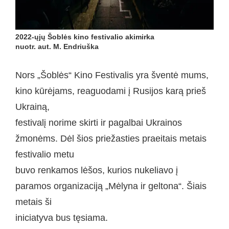
2022-ųjų Šoblės kino festivalio akimirka
nuotr. aut. M. Endriuška
Nors „Šoblės“ Kino Festivalis yra šventė mums,
kino kūrėjams, reaguodami į Rusijos karą prieš
Ukrainą,
festivalį norime skirti ir pagalbai Ukrainos
žmonėms. Dėl šios priežasties praeitais metais
festivalio metu
buvo renkamos lėšos, kurios nukeliavo į
paramos organizaciją „Mėlyna ir geltona“. Šiais
metais ši
iniciatyva bus tęsiama.