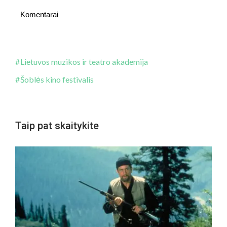
Komentarai
Lietuvos muzikos ir teatro akademija
Šoblės kino festivalis
Taip pat skaitykite