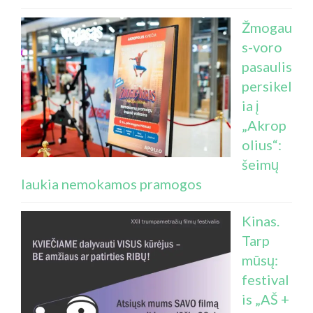
Žmogau
s-voro
pasaulis
persikel
ia į
„Akrop
olius“:
šeimų
laukia nemokamos pramogos
Kinas.
Tarp
mūsų:
festival
is „AŠ +