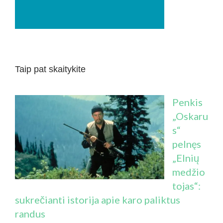
Taip pat skaitykite
Penkis
„Oskaru
s“
pelnęs
„Elnių
medžio
tojas“:
sukrečianti istorija apie karo paliktus
randus