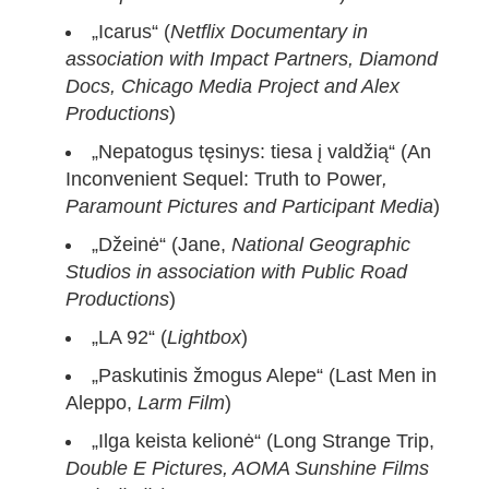
„Icarus“ (
Netflix Documentary in
association with Impact Partners, Diamond
Docs, Chicago Media Project and Alex
Productions
)
„Nepatogus tęsinys: tiesa į valdžią“ (An
Inconvenient Sequel: Truth to Power
,
Paramount Pictures and Participant Media
)
„Džeinė“ (Jane,
National Geographic
Studios in association with Public Road
Productions
)
„LA 92“ (
Lightbox
)
„Paskutinis žmogus Alepe“ (Last Men in
Aleppo,
Larm Film
)
„Ilga keista kelionė“ (Long Strange Trip,
Double E Pictures, AOMA Sunshine Films