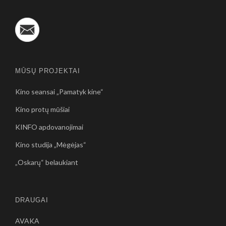
MŪSŲ PROJEKTAI
Kino seansai „Pamatyk kine“
Kino protų mūšiai
KINFO apdovanojimai
Kino studija „Mėgėjas“
„Oskarų“ belaukiant
DRAUGAI
AVAKA