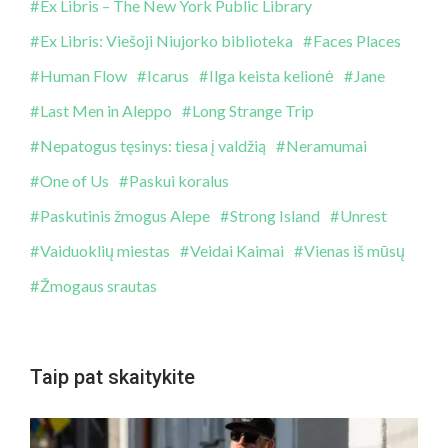
Ex Libris – The New York Public Library
Ex Libris: Viešoji Niujorko biblioteka
Faces Places
Human Flow
Icarus
Ilga keista kelionė
Jane
Last Men in Aleppo
Long Strange Trip
Nepatogus tęsinys: tiesa į valdžią
Neramumai
One of Us
Paskui koralus
Paskutinis žmogus Alepe
Strong Island
Unrest
Vaiduoklių miestas
Veidai Kaimai
Vienas iš mūsų
Žmogaus srautas
Taip pat skaitykite