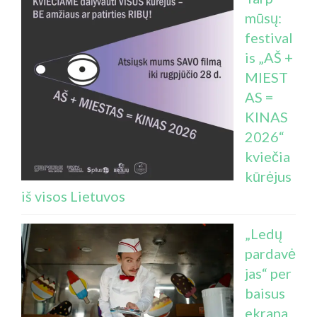
mūsų:
festival
is „AŠ +
MIEST
AS =
KINAS
2026“
kviečia
kūrėjus
iš visos Lietuvos
„Ledų
pardavė
jas“ per
baisus
ekrana