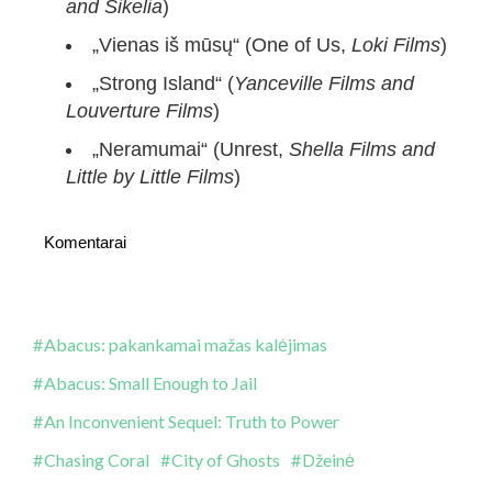
and Sikelia
)
„Vienas iš mūsų“ (One of Us,
Loki Films
)
„Strong Island“ (
Yanceville Films and
Louverture Films
)
„Neramumai“ (Unrest,
Shella Films and
Little by Little Films
)
Komentarai
Abacus: pakankamai mažas kalėjimas
Abacus: Small Enough to Jail
An Inconvenient Sequel: Truth to Power
Chasing Coral
City of Ghosts
Džeinė