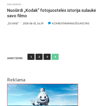
NAUJIENOS
Nuoširdi „Kodak“ fotojuostelės istorija sulaukė
savo filmo
ĮRAŠE
KOMENTAVIMAS IŠJUNGTAS
„DU KINE“
2018-06-01, 16:39
NUOŠIRDI
„KODAK“
FOTOJUOST
ISTORIJA
SULAUKĖ
SAVO
Įrašų
1
2
3
4
FILMO
ANKSTESNIS
puslapiavimas
Reklama