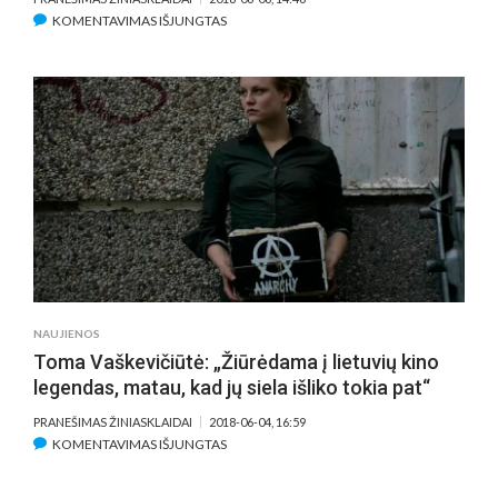
ĮRAŠE
KOMENTAVIMAS IŠJUNGTAS
DĖL
FILMO
SCENOS
AKTORIUS
TOM
CRUISE
RIZIKAVO
GYVYBE
NAUJIENOS
Toma Vaškevičiūtė: „Žiūrėdama į lietuvių kino
legendas, matau, kad jų siela išliko tokia pat“
PRANEŠIMAS ŽINIASKLAIDAI
2018-06-04, 16:59
ĮRAŠE
KOMENTAVIMAS IŠJUNGTAS
TOMA
VAŠKEVIČIŪTĖ: