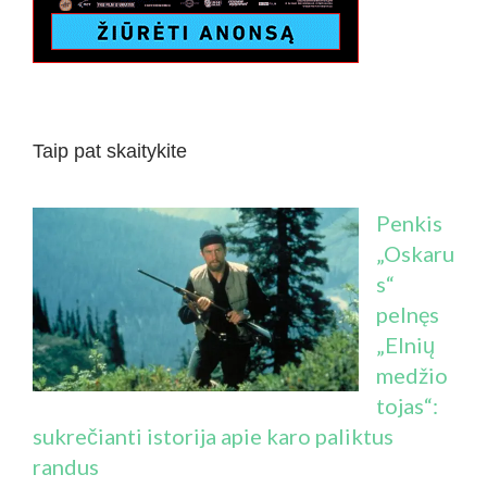
Taip pat skaitykite
Penkis
„Oskaru
s“
pelnęs
„Elnių
medžio
tojas“:
sukrečianti istorija apie karo paliktus
randus