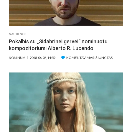
NAUJIENOS
Pokalbis su „Sidabrinei gervei“ nominuotu
kompozitoriumi Alberto R. Lucendo
ĮRAŠE
KOMENTAVIMAS IŠJUNGTAS
NOMINUM
2018-06-06, 14:59
POKALBIS
SU
„SIDABRINEI
GERVEI“
NOMINUO
KOMPOZIT
ALBERTO
R.
LUCENDO