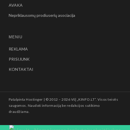
AVAKA
Nepriklausomų prodiuserių asociacija
MENIU
REKLAMA
PRISIJUNK
KONTAKTAI
Patalpinta
Hostinger
| © 2012 –
2026 VšĮ „KINFO.LT“. Visos teisės
saugomos. Naudoti informaciją be redakcijos sutikimo
draudžiama.