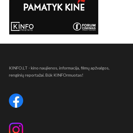
KINFO.LT - kino naujienos, informacija, filmų apžvalgos,
renginių reportažai. Būk KINFOrmuotas!