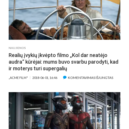
KINO
FESTIVALYJE
„MOLODIST“
NAUJIENOS
Realių įvykių įkvėpto filmo „Kol dar neatėjo
audra“ kūrėjai: mums buvo svarbu parodyti, kad
ir moterys turi supergalių
ĮRAŠE
KOMENTAVIMAS IŠJUNGTAS
„ACME FILM"
2018-06-01, 16:46
REALIŲ
ĮVYKIŲ
ĮKVĖPTO
FILMO
„KOL
DAR
NEATĖJO
AUDRA“