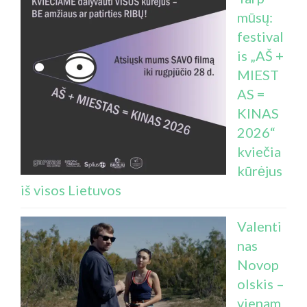
mūsų:
festival
is „AŠ +
MIEST
AS =
KINAS
2026“
kviečia
kūrėjus
iš visos Lietuvos
Valenti
nas
Novop
olskis –
vienam