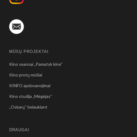
MŪSŲ PROJEKTAI
Kino seansai „Pamatyk kine“
Kino protų mūšiai
KINFO apdovanojimai
Kino studija „Mėgėjas“
„Oskarų“ belaukiant
DRAUGAI