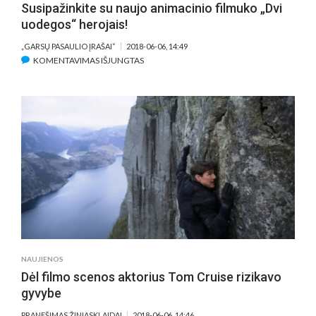
Susipažinkite su naujo animacinio filmuko „Dvi
uodegos“ herojais!
„GARSŲ PASAULIO ĮRAŠAI“
2018-06-06, 14:49
ĮRAŠE
KOMENTAVIMAS IŠJUNGTAS
SUSIPAŽINKITE
SU
NAUJO
ANIMACINIO
FILMUKO
„DVI
UODEGOS“
HEROJAIS!
NAUJIENOS
Dėl filmo scenos aktorius Tom Cruise rizikavo
gyvybe
PRANEŠIMAS ŽINIASKLAIDAI
2018-06-06, 14:46