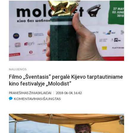
„ŽIŪRĖDAMA
Į
LIETUVIŲ
KINO
LEGENDAS,
MATAU,
KAD
JŲ
SIELA
IŠLIKO
TOKIA
NAUJIENOS
PAT“
Filmo „Šventasis“ pergalė Kijevo tarptautiniame
kino festivalyje „Molodist“
PRANEŠIMAS ŽINIASKLAIDAI
2018-06-04, 16:42
ĮRAŠE
KOMENTAVIMAS IŠJUNGTAS
FILMO
„ŠVENTASIS“
PERGALĖ
KIJEVO
TARPTAUTINIAME