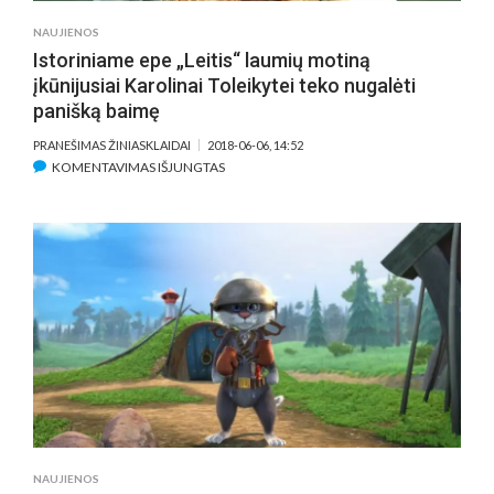
NAUJIENOS
Istoriniame epe „Leitis“ laumių motiną
įkūnijusiai Karolinai Toleikytei teko nugalėti
panišką baimę
PRANEŠIMAS ŽINIASKLAIDAI
2018-06-06, 14:52
ĮRAŠE
KOMENTAVIMAS IŠJUNGTAS
ISTORINIAME
EPE
„LEITIS“
LAUMIŲ
MOTINĄ
ĮKŪNIJUSIAI
KAROLINAI
TOLEIKYTEI
TEKO
NUGALĖTI
PANIŠKĄ
BAIMĘ
NAUJIENOS