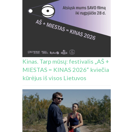
Kinas. Tarp mūsų: festivalis „AŠ +
MIESTAS = KINAS 2026“ kviečia
kūrėjus iš visos Lietuvos