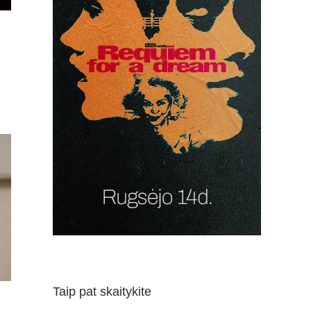
ĮRAŠE
S
„AD
HOC:
NEPATOGUS
KINAS“
PRISTATĖ
FILMĄ
„KANKINIMAI
BALTARUSIJOJE.
APOKALIPSĖ“
Taip pat skaitykite