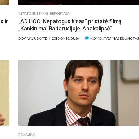
NEPATOGUS KINAS
,
REPORTAŽAI
s ir
„AD HOC: Nepatogus kinas“ pristatė filmą
„Kankinimai Baltarusijoje. Apokalipsė“
KOMENTAVIMAS IŠJUNGTA
DOVI VALIUŠKYTĖ
2013-04-18, 09:36
POKALBIAI