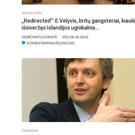
REPORTAŽAI
„Redirected“: E.Vėlyvis, britų gangsteriai, kiaulė
išsiveržęs Islandijos ugnikalnis…
INDRĖ MATIULIOKAITĖ
2013-04-30, 18:02
ĮRAŠE
KOMENTAVIMAS IŠJUNGTAS
„REDIRECTED“:
E.VĖLYVIS,
BRITŲ
GANGSTERIAI,
KIAULĖS
IR
IŠSIVERŽĘS
ISLANDIJOS
UGNIKALNIS…
POKALBIAI