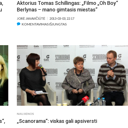
a,
Aktorius Tomas Schillingas: „Filmo „Oh Boy“
u
Berlynas – mano gimtasis miestas“
JORĖ JANAVIČIŪTĖ
2013-03-03, 22:17
ĮRAŠE
KOMENTAVIMAS IŠJUNGTAS
AKTORIUS
TOMAS
SCHILLINGAS:
„FILMO
„OH
BOY“
BERLYNAS
–
MANO
GIMTASIS
MIESTAS“
NAUJIENOS
s“,
„Scanorama”: viskas gali apsiversti