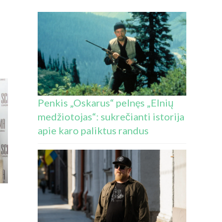
Penkis „Oskarus“ pelnęs „Elnių
medžiotojas“: sukrečianti istorija
apie karo paliktus randus