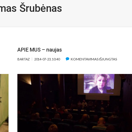
mas Šrubėnas
APIE MUS – naujas
ĮRAŠE
KOMENTAVIMAS IŠJUNGTAS
BARTAZ
2014-07-23, 10:40
DA
APIE
MUS
–
NAUJAS