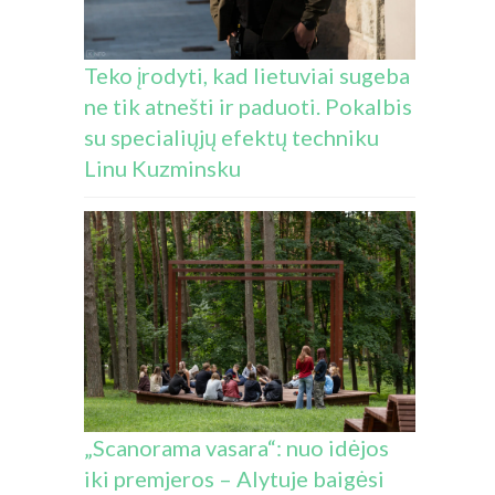
Teko įrodyti, kad lietuviai sugeba
ne tik atnešti ir paduoti. Pokalbis
su specialiųjų efektų techniku
Linu Kuzminsku
„Scanorama vasara“: nuo idėjos
iki premjeros – Alytuje baigėsi