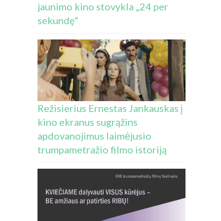
jaunimo kino stovykla „24 per
sekundę“
Režisierius Ernestas Jankauskas į
kino ekranus sugrąžins
apdovanojimus laimėjusio
trumpametražio filmo istoriją