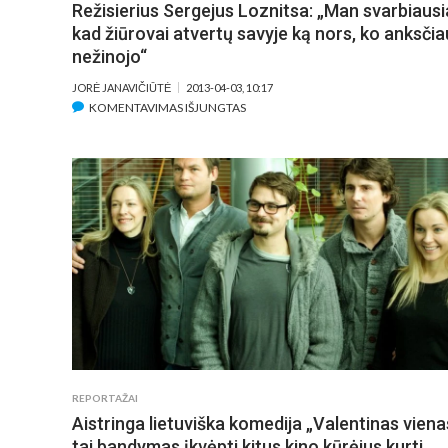
Režisierius Sergejus Loznitsa: „Man svarbiausi
kad žiūrovai atvertų savyje ką nors, ko anksčia
nežinojo“
JORĖ JANAVIČIŪTĖ
2013-04-03, 10:17
ĮRAŠE
KOMENTAVIMAS IŠJUNGTAS
REŽISIERIUS
SERGEJUS
LOZNITSA:
„MAN
SVARBIAUSIA,
KAD
ŽIŪROVAI
ATVERTŲ
SAVYJE
KĄ
NORS,
KO
ANKSČIAU
REPORTAŽAI
NEŽINOJO“
Aistringa lietuviška komedija „Valentinas viena
tai bandymas įkvėpti kitus kino kūrėjus kurti