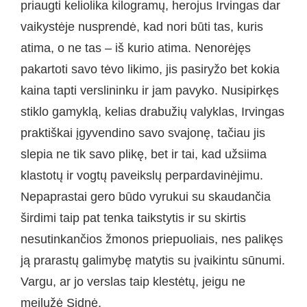
priaugti keliolika kilogramų, herojus Irvingas dar
vaikystėje nusprendė, kad nori būti tas, kuris
atima, o ne tas – iš kurio atima. Nenorėjęs
pakartoti savo tėvo likimo, jis pasiryžo bet kokia
kaina tapti verslininku ir jam pavyko. Nusipirkęs
stiklo gamyklą, kelias drabužių valyklas, Irvingas
praktiškai įgyvendino savo svajonę, tačiau jis
slepia ne tik savo plikę, bet ir tai, kad užsiima
klastotų ir vogtų paveikslų perpardavinėjimu.
Nepaprastai gero būdo vyrukui su skaudančia
širdimi taip pat tenka taikstytis ir su skirtis
nesutinkančios žmonos priepuoliais, nes palikęs
ją prarastų galimybę matytis su įvaikintu sūnumi.
Vargu, ar jo verslas taip klestėtų, jeigu ne
meilužė Sidnė.