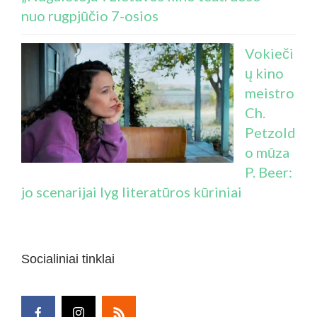
nuo rugpjūčio 7-osios
Vokieči
ų kino
meistro
Ch.
Petzold
o mūza
P. Beer:
jo scenarijai lyg literatūros kūriniai
Socialiniai tinklai