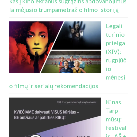
kas į kino ekranus sugrąžins apdovanojimus
laimėjusio trumpametražio filmo istoriją
Legali
turinio
prieiga
(XIV):
rugpjūč
io
mėnesi
o filmų ir serialų rekomendacijos
Kinas.
Tarp
mūsų:
festival
is „AŠ +