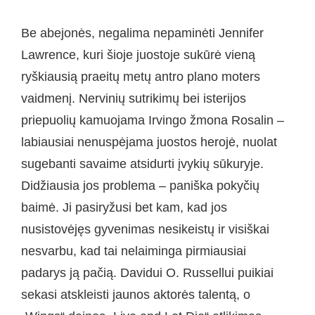
Be abejonės, negalima nepaminėti Jennifer
Lawrence, kuri šioje juostoje sukūrė vieną
ryškiausią praeitų metų antro plano moters
vaidmenį. Nervinių sutrikimų bei isterijos
priepuolių kamuojama Irvingo žmona Rosalin –
labiausiai nenuspėjama juostos herojė, nuolat
sugebanti savaime atsidurti įvykių sūkuryje.
Didžiausia jos problema – paniška pokyčių
baimė. Ji pasiryžusi bet kam, kad jos
nusistovėjęs gyvenimas nesikeistų ir visiškai
nesvarbu, kad tai nelaiminga pirmiausiai
padarys ją pačią. Davidui O. Russellui puikiai
sekasi atskleisti jaunos aktorės talentą, o