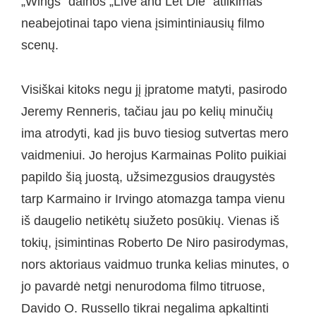
„Wings“ dainos „Live and Let Die“ atlikimas
neabejotinai tapo viena įsimintiniausių filmo
scenų.
Visiškai kitoks negu jį įpratome matyti, pasirodo
Jeremy Renneris, tačiau jau po kelių minučių
ima atrodyti, kad jis buvo tiesiog sutvertas mero
vaidmeniui. Jo herojus Karmainas Polito puikiai
papildo šią juostą, užsimezgusios draugystės
tarp Karmaino ir Irvingo atomazga tampa vienu
iš daugelio netikėtų siužeto posūkių. Vienas iš
tokių, įsimintinas Roberto De Niro pasirodymas,
nors aktoriaus vaidmuo trunka kelias minutes, o
jo pavardė netgi nenurodoma filmo titruose,
Davido O. Russello tikrai negalima apkaltinti