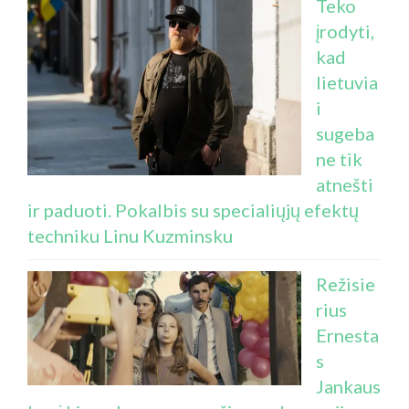
Teko
įrodyti,
kad
lietuvia
i
sugeba
ne tik
atnešti
ir paduoti. Pokalbis su specialiųjų efektų
techniku Linu Kuzminsku
Režisie
rius
Ernesta
s
Jankaus