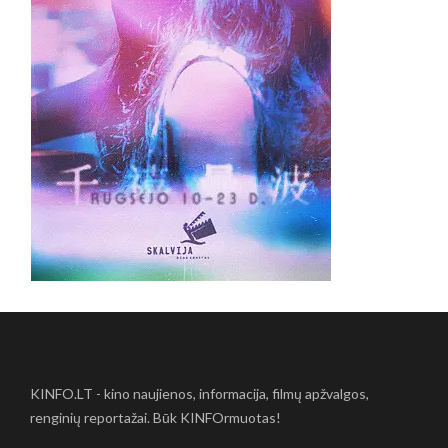
KINFO.LT - kino naujienos, informacija, filmų apžvalgos,
renginių reportažai. Būk KINFOrmuotas!