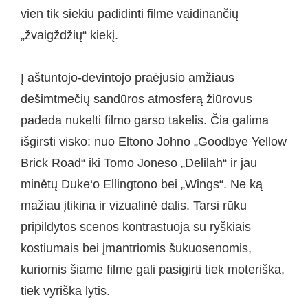
vien tik siekiu padidinti filme vaidinančių
„žvaigždžių“ kiekį.
Į aštuntojo-devintojo praėjusio amžiaus
dešimtmečių sandūros atmosferą žiūrovus
padeda nukelti filmo garso takelis. Čia galima
išgirsti visko: nuo Eltono Johno „Goodbye Yellow
Brick Road“ iki Tomo Joneso „Delilah“ ir jau
minėtų Duke‘o Ellingtono bei „Wings“. Ne ką
mažiau įtikina ir vizualinė dalis. Tarsi rūku
pripildytos scenos kontrastuoja su ryškiais
kostiumais bei įmantriomis šukuosenomis,
kuriomis šiame filme gali pasigirti tiek moteriška,
tiek vyriška lytis.