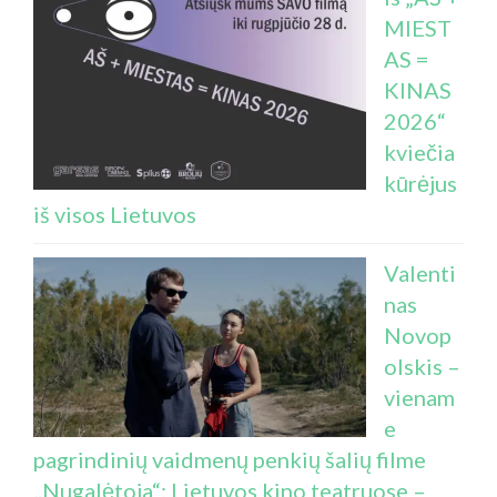
MIEST
AS =
KINAS
2026“
kviečia
kūrėjus
iš visos Lietuvos
Valenti
nas
Novop
olskis –
vienam
e
pagrindinių vaidmenų penkių šalių filme
„Nugalėtoja“: Lietuvos kino teatruose –