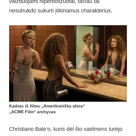
vaizduojami hiperbolizuotai, tačiau tai
nesutrukdo sukurti įtikinamus charakterius.
Kadras iš filmo „Amerikietiška afera“
„ACME Film“ archyvas
Christiano Bale‘o, kuris dėl šio vaidmens turėjo