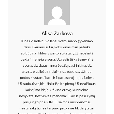
Alisa Žarkova
Kinas visada buvo labai svarbi mano gyvenimo
dalis. Geriausiai tai, koks kinas man patinka
apibūdina Tildos Swinton citata: „Už nebalintą
veidą ir nelygią eiseną. Už realistišką šeimyninę
sceną. Už skausmingą žodžių pasirinkimą. Už
atvirą, o galbūt ir nelaimingą pabaigą. Už nuo
pėdos slystanti batą ir jį pataisantį kojos judesį.
Už sudaužytą kiaušinį ir išpiltą pieną. Už neaiškaus
kalbėjimo idėją. Už kino erdvę, kur niekas
nevyksta, bet viskas įmanoma.“ Gavus pasiūlymą
prisijungti prie KINFO šeimos nusprendžiau
neatsisakyti, nes tai puiki proga ne tik daryti tai,