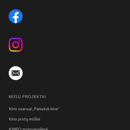
MŪSŲ PROJEKTAI
Kino seansai „Pamatyk kine“
Kino protų mūšiai
KINFO apdovanojimai