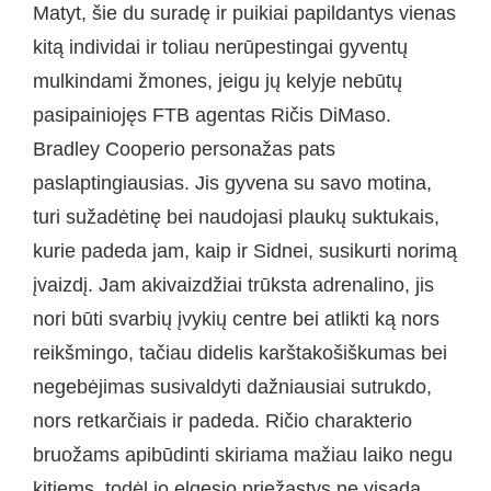
Matyt, šie du suradę ir puikiai papildantys vienas
kitą individai ir toliau nerūpestingai gyventų
mulkindami žmones, jeigu jų kelyje nebūtų
pasipainiojęs FTB agentas Ričis DiMaso.
Bradley Cooperio personažas pats
paslaptingiausias. Jis gyvena su savo motina,
turi sužadėtinę bei naudojasi plaukų suktukais,
kurie padeda jam, kaip ir Sidnei, susikurti norimą
įvaizdį. Jam akivaizdžiai trūksta adrenalino, jis
nori būti svarbių įvykių centre bei atlikti ką nors
reikšmingo, tačiau didelis karštakošiškumas bei
negebėjimas susivaldyti dažniausiai sutrukdo,
nors retkarčiais ir padeda. Ričio charakterio
bruožams apibūdinti skiriama mažiau laiko negu
kitiems, todėl jo elgesio priežastys ne visada