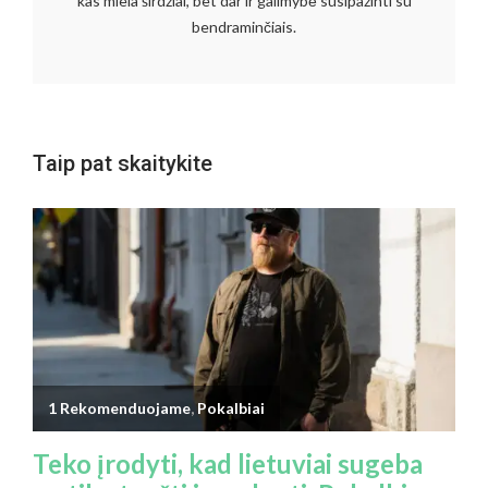
kas miela širdžiai, bet dar ir galimybė susipažinti su
bendraminčiais.
Taip pat skaitykite