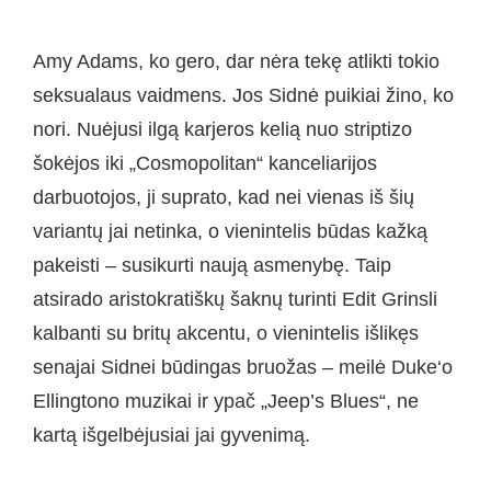
Amy Adams, ko gero, dar nėra tekę atlikti tokio
seksualaus vaidmens. Jos Sidnė puikiai žino, ko
nori. Nuėjusi ilgą karjeros kelią nuo striptizo
šokėjos iki „Cosmopolitan“ kanceliarijos
darbuotojos, ji suprato, kad nei vienas iš šių
variantų jai netinka, o vienintelis būdas kažką
pakeisti – susikurti naują asmenybę. Taip
atsirado aristokratiškų šaknų turinti Edit Grinsli
kalbanti su britų akcentu, o vienintelis išlikęs
senajai Sidnei būdingas bruožas – meilė Duke‘o
Ellingtono muzikai ir ypač „Jeep’s Blues“, ne
kartą išgelbėjusiai jai gyvenimą.