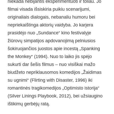
niekada nebijantis eksperimentuoti ir toliau. Jo
filmai visada išsiskiria puikiu scenarijumi,
originaliais dialogais, nebanaliu humoru bei
nepriekaištinga aktorių vaidyba. Jo karjera
prasidėjo nuo „Sundance“ kino festivalyje
žiūrovų simpatijos apdovanojimą pelniusios
šokiruojančios juostos apie incestą „Spanking
the Monkey“ (1994). Nuo to laiko jis spėjo
sukurti dar šešis filmus – nuo visiškai mažo
biudžeto nepriklausomos komedijos „Žaidimas
su ugnimi“ (Flirting with Disaster, 1996) iki
romantinės tragikomedijos „Optimisto istorija“
(Silver Linings Playbook, 2012), bei užsiaugino
ištikimų gerbėjų ratą.