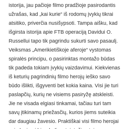
istorija, jau pačioje filmo pradžioje pasirodantis
užrašas, kad „kai kurie“ iš rodomų įvykių tikrai
atsitiko, priverčia nusišypsoti. Tampa aišku, kad
išgirsta istorija apie FTB operaciją Davidui O.
Russellui tapo tik pagrindu sukurti savo pasaulį.
Veiksmas „Amerikietiškoje aferoje“ vystomas
spiralės principu, o pasirinktas montažo būdas
tik padeda tokiam įvykių vaizdavimui. Kiekvienas
iš keturių pagrindinių filmo herojų ieško savo
būdo išlikti, išgyventi bet kokia kaina. Visi jie turi
paslapčių, kurių ne visiems pasiryžę atskleisti.
Jie ne visada elgiasi tinkamai, tačiau turi tam
savų įtikinamų priežasčių, kurios jiems suteikia
dar daugiau žavesio. Praktiškai visi filmo herojai