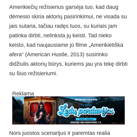
Amerikiečių režisierius garsėja tuo, kad daug
dėmesio skiria aktorių pasirinkimui, ne visada su
jais sutaria, tačiau radęs tuos, su kuriais jam
patinka dirbti, nelinksta jų keisti. Tad nieko
keisto, kad naujausiame jo filme „Amerikietiška
afera“ (American Hustle, 2013) susirinko
didžiulis aktorių būrys, kuriems jau yra tekę dirbti
su šiuo režisieriumi.
Reklama
Nors juostos scenarijus ir paremtas realia