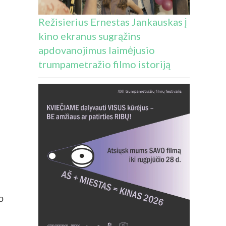
Režisierius Ernestas Jankauskas į
kino ekranus sugrąžins
apdovanojimus laimėjusio
trumpametražio filmo istoriją
o