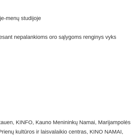
je-menų studijoje
 (esant nepalankioms oro sąlygoms renginys vyks
t Litauen, KINFO, Kauno Menininkų Namai, Marijampolės
Prienų kultūros ir laisvalaikio centras, KINO NAMAI,