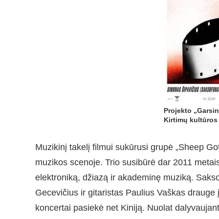
Projekto „Garsin
Kirtimų kultūros
Muzikinį takelį filmui sukūrusi grupė „Sheep G
muzikos scenoje. Trio susibūrė dar 2011 metais
elektroniką, džiazą ir akademinę muziką. Saks
Gecevičius ir gitaristas Paulius Vaškas drauge į
koncertai pasiekė net Kiniją. Nuolat dalyvaujant