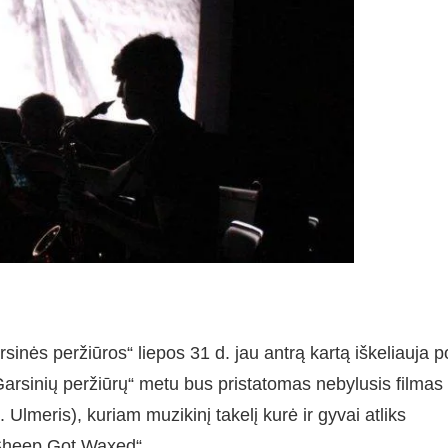
rsinės peržiūros“ liepos 31 d. jau antrą kartą iškeliauja p
Garsinių peržiūrų“ metu bus pristatomas nebylusis filmas
lmeris), kuriam muzikinį takelį kurė ir gyvai atliks
„Sheep Got Waxed“.