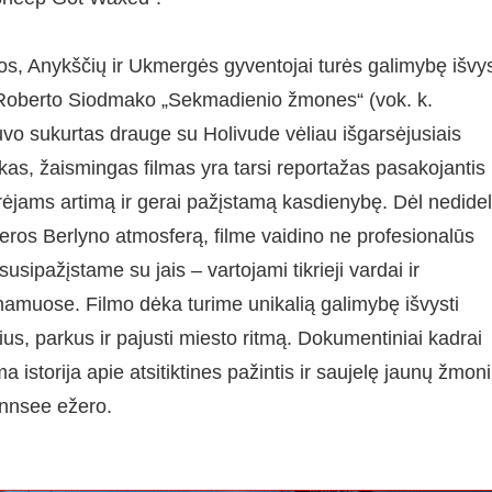
os, Anykščių ir Ukmergės gyventojai turės galimybę išvys
­– Roberto Siodmako „Sekmadienio žmones“ (vok. k.
o sukurtas drauge su Holivude vėliau išgarsėjusiais
škas, žaismingas filmas yra tarsi reportažas pasakojantis
ūrėjams artimą ir gerai pažįstamą kasdienybę. Dėl nedidel
o eros Berlyno atmosferą, filme vaidino ne profesionalūs
 susipažįstame su jais – vartojami tikrieji vardai ir
ų namuose. Filmo dėka turime unikalią galimybę išvysti
ius, parkus ir pajusti miesto ritmą. Dokumentiniai kadrai
a istorija apie atsitiktines pažintis ir saujelę jaunų žmon
annsee ežero.