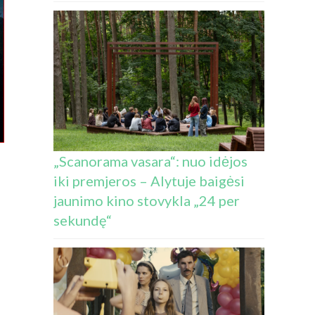
„Scanorama vasara“: nuo idėjos
iki premjeros – Alytuje baigėsi
jaunimo kino stovykla „24 per
sekundę“