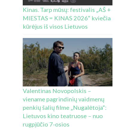
Kinas. Tarp mūsų: festivalis „AŠ +
MIESTAS = KINAS 2026“ kviečia
kūrėjus iš visos Lietuvos
Valentinas Novopolskis –
viename pagrindinių vaidmenų
penkių šalių filme „Nugalėtoja“:
Lietuvos kino teatruose – nuo
rugpjūčio 7-osios