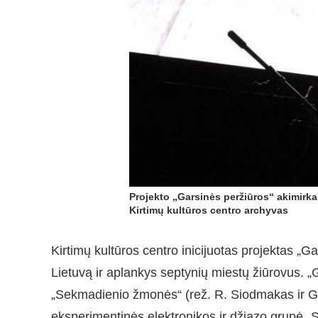
Projekto „Garsinės peržiūros“ akimirka
Kirtimų kultūros centro archyvas
Kirtimų kultūros centro inicijuotas projektas „Ga
Lietuvą ir aplankys septynių miestų žiūrovus. „
„Sekmadienio žmonės“ (rež. R. Siodmakas ir G. U
eksperimentinės elektronikos ir džiazo grupė 