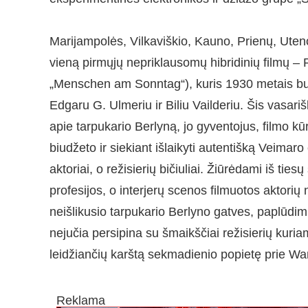
Marijampolės, Vilkaviškio, Kauno, Prienų, Uten
vieną pirmųjų nepriklausomų hibridinių filmų ­
„Menschen am Sonntag“), kuris 1930 metais buv
Edgaru G. Ulmeriu ir Biliu Vailderiu. Šis vasari
apie tarpukario Berlyną, jo gyventojus, filmo k
biudžeto ir siekiant išlaikyti autentišką Veimar
aktoriai, o režisierių bičiuliai. Žiūrėdami iš tiesų
profesijos, o interjerų scenos filmuotos aktori
neišlikusio tarpukario Berlyno gatves, paplūdim
nejučia persipina su šmaikščiai režisierių kuriam
leidžiančių karštą sekmadienio popietę prie W
Reklama