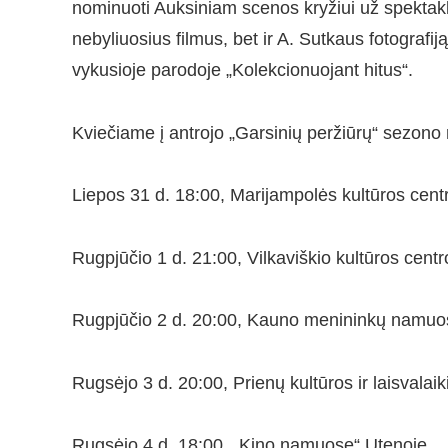
nominuoti Auksiniam scenos kryžiui už spektakli
nebyliuosius filmus, bet ir A. Sutkaus fotografij
vykusioje parodoje „Kolekcionuojant hitus“.
Kviečiame į antrojo „Garsinių peržiūrų“ sezono 
Liepos 31 d. 18:00, Marijampolės kultūros cent
Rugpjūčio 1 d. 21:00, Vilkaviškio kultūros cent
Rugpjūčio 2 d. 20:00, Kauno menininkų namuo
Rugsėjo 3 d. 20:00, Prienų kultūros ir laisvalaik
Rugsėjo 4 d. 18:00, „Kino namuose“ Utenoje