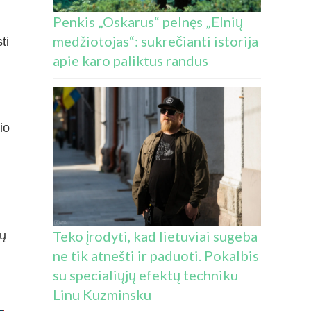
Penkis „Oskarus“ pelnęs „Elnių
medžiotojas“: sukrečianti istorija
ti
apie karo paliktus randus
io
Teko įrodyti, kad lietuviai sugeba
ių
ne tik atnešti ir paduoti. Pokalbis
su specialiųjų efektų techniku
Linu Kuzminsku