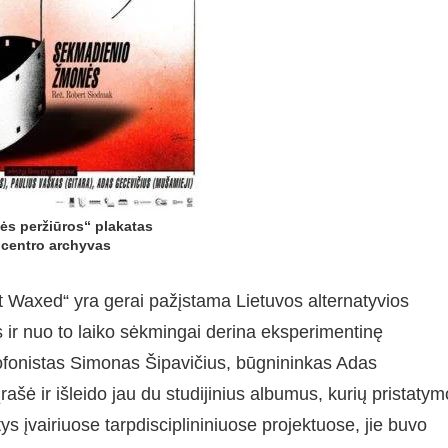
ės peržiūros“ plakatas
 centro archyvas
ot Waxed“ yra gerai pažįstama Lietuvos alternatyvios
 ir nuo to laiko sėkmingai derina eksperimentinę
ofonistas Simonas Šipavičius, būgnininkas Adas
rašė ir išleido jau du studijinius albumus, kurių pristatym
ys įvairiuose tarpdisciplininiuose projektuose, jie buvo