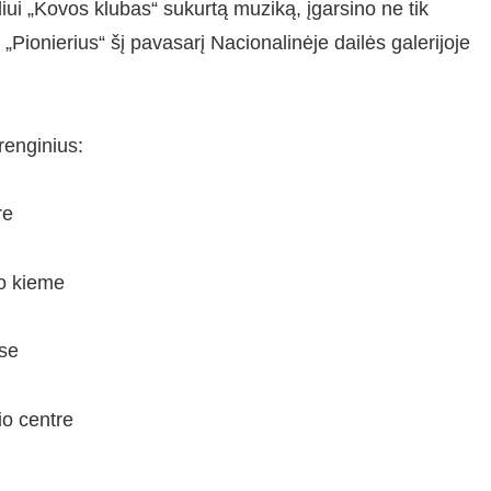
ui „Kovos klubas“ sukurtą muziką, įgarsino ne tik
ą „Pionierius“ šį pavasarį Nacionalinėje dailės galerijoje
renginius:
re
ro kieme
se
io centre