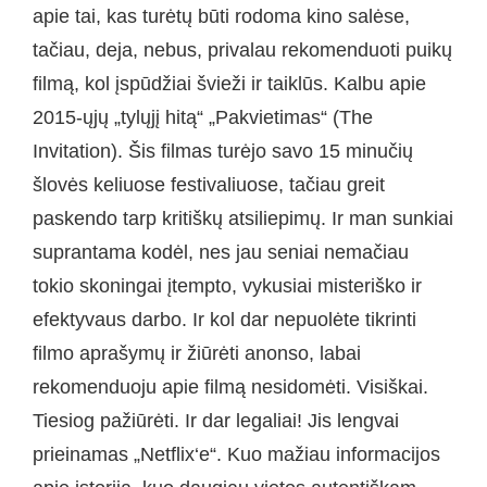
apie tai, kas turėtų būti rodoma kino salėse,
tačiau, deja, nebus, privalau rekomenduoti puikų
filmą, kol įspūdžiai švieži ir taiklūs. Kalbu apie
2015-ųjų „tylųjį hitą“ „Pakvietimas“ (The
Invitation). Šis filmas turėjo savo 15 minučių
šlovės keliuose festivaliuose, tačiau greit
paskendo tarp kritiškų atsiliepimų. Ir man sunkiai
suprantama kodėl, nes jau seniai nemačiau
tokio skoningai įtempto, vykusiai misteriško ir
efektyvaus darbo. Ir kol dar nepuolėte tikrinti
filmo aprašymų ir žiūrėti anonso, labai
rekomenduoju apie filmą nesidomėti. Visiškai.
Tiesiog pažiūrėti. Ir dar legaliai! Jis lengvai
prieinamas „Netflix‘e“. Kuo mažiau informacijos