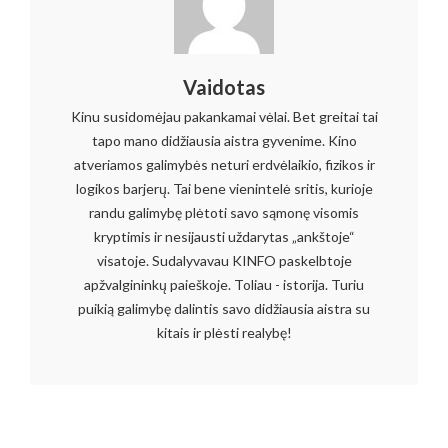
Vaidotas
Kinu susidomėjau pakankamai vėlai. Bet greitai tai
tapo mano didžiausia aistra gyvenime. Kino
atveriamos galimybės neturi erdvėlaikio, fizikos ir
logikos barjerų. Tai bene vienintelė sritis, kurioje
randu galimybę plėtoti savo sąmonę visomis
kryptimis ir nesijausti uždarytas „ankštoje“
visatoje. Sudalyvavau KINFO paskelbtoje
apžvalgininkų paieškoje. Toliau - istorija. Turiu
puikią galimybę dalintis savo didžiausia aistra su
kitais ir plėsti realybę!