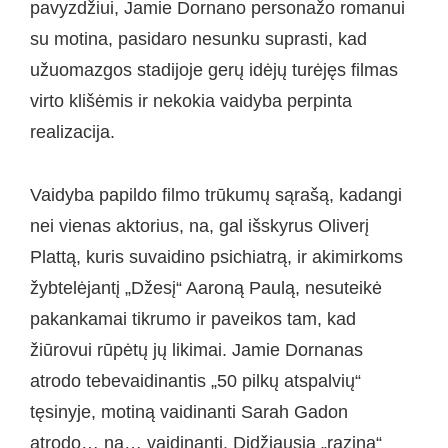
pavyzdžiui, Jamie Dornano personažo romanui
su motina, pasidaro nesunku suprasti, kad
užuomazgos stadijoje gerų idėjų turėjęs filmas
virto klišėmis ir nekokia vaidyba perpinta
realizacija.
Vaidyba papildo filmo trūkumų sąrašą, kadangi
nei vienas aktorius, na, gal išskyrus Oliverį
Plattą, kuris suvaidino psichiatrą, ir akimirkoms
žybtelėjantį „Džesį“ Aaroną Paulą, nesuteikė
pakankamai tikrumo ir paveikos tam, kad
žiūrovui rūpėtų jų likimai. Jamie Dornanas
atrodo tebevaidinantis „50 pilkų atspalvių“
tęsinyje, motiną vaidinanti Sarah Gadon
atrodo… na… vaidinanti. Didžiausia „razina“