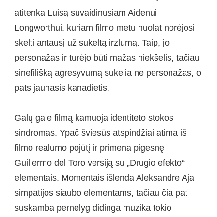
atitenka Luisą suvaidinusiam Aidenui
Longworthui, kuriam filmo metu nuolat norėjosi
skelti antausį už sukeltą irzlumą. Taip, jo
personažas ir turėjo būti mažas niekšelis, tačiau
sinefilišką agresyvumą sukelia ne personažas, o
pats jaunasis kanadietis.
Galų gale filmą kamuoja identiteto stokos
sindromas. Ypač šviesūs atspindžiai atima iš
filmo realumo pojūtį ir primena pigesnę
Guillermo del Toro versiją su „Drugio efekto“
elementais. Momentais išlenda Aleksandre Aja
simpatijos siaubo elementams, tačiau čia pat
suskamba pernelyg didinga muzika tokio