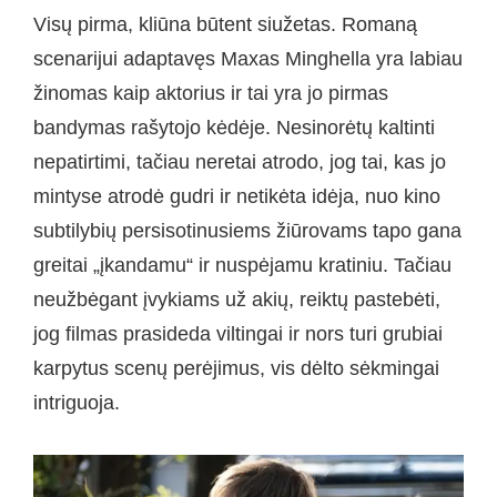
Visų pirma, kliūna būtent siužetas. Romaną
scenarijui adaptavęs Maxas Minghella yra labiau
žinomas kaip aktorius ir tai yra jo pirmas
bandymas rašytojo kėdėje. Nesinorėtų kaltinti
nepatirtimi, tačiau neretai atrodo, jog tai, kas jo
mintyse atrodė gudri ir netikėta idėja, nuo kino
subtilybių persisotinusiems žiūrovams tapo gana
greitai „įkandamu“ ir nuspėjamu kratiniu. Tačiau
neužbėgant įvykiams už akių, reiktų pastebėti,
jog filmas prasideda viltingai ir nors turi grubiai
karpytus scenų perėjimus, vis dėlto sėkmingai
intriguoja.