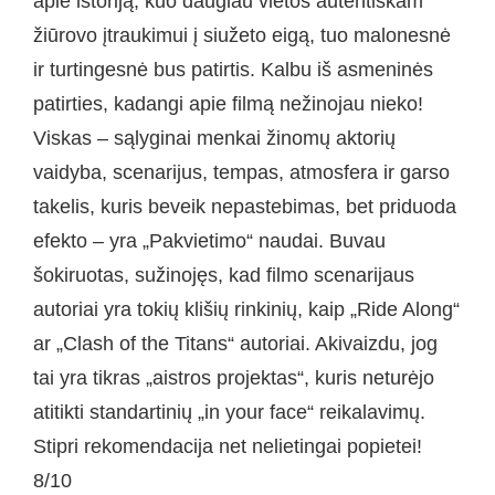
apie istoriją, kuo daugiau vietos autentiškam
žiūrovo įtraukimui į siužeto eigą, tuo malonesnė
ir turtingesnė bus patirtis. Kalbu iš asmeninės
patirties, kadangi apie filmą nežinojau nieko!
Viskas – sąlyginai menkai žinomų aktorių
vaidyba, scenarijus, tempas, atmosfera ir garso
takelis, kuris beveik nepastebimas, bet priduoda
efekto – yra „Pakvietimo“ naudai. Buvau
šokiruotas, sužinojęs, kad filmo scenarijaus
autoriai yra tokių klišių rinkinių, kaip „Ride Along“
ar „Clash of the Titans“ autoriai. Akivaizdu, jog
tai yra tikras „aistros projektas“, kuris neturėjo
atitikti standartinių „in your face“ reikalavimų.
Stipri rekomendacija net nelietingai popietei!
8/10