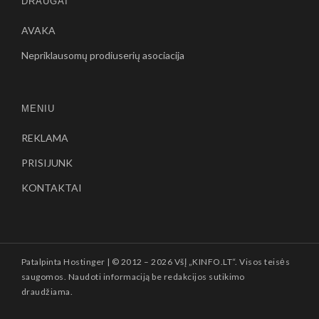
DRAUGAI
AVAKA
Nepriklausomų prodiuserių asociacija
MENIU
REKLAMA
PRISIJUNK
KONTAKTAI
Patalpinta
Hostinger
| © 2012 –
2026 VšĮ „KINFO.LT“. Visos teisės
saugomos. Naudoti informaciją be redakcijos sutikimo
draudžiama.