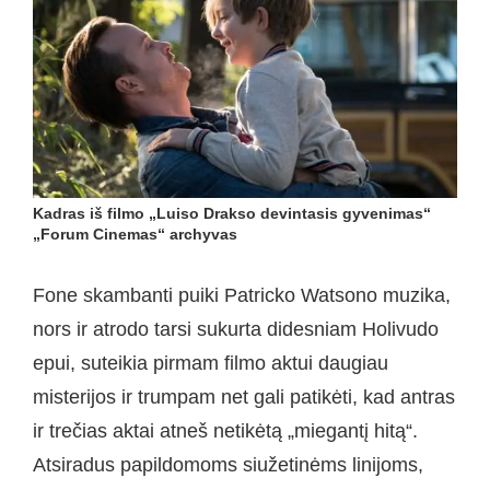
Kadras iš filmo „Luiso Drakso devintasis gyvenimas“
„Forum Cinemas“ archyvas
Fone skambanti puiki Patricko Watsono muzika,
nors ir atrodo tarsi sukurta didesniam Holivudo
epui, suteikia pirmam filmo aktui daugiau
misterijos ir trumpam net gali patikėti, kad antras
ir trečias aktai atneš netikėtą „miegantį hitą“.
Atsiradus papildomoms siužetinėms linijoms,