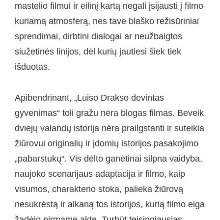
mastelio filmui ir eilinį kartą negali įsijausti į filmo
kuriamą atmosferą, nes tave blaško režisūriniai
sprendimai, dirbtini dialogai ar neužbaigtos
siužetinės linijos, dėl kurių jautiesi šiek tiek
išduotas.
Apibendrinant, „Luiso Drakso devintas
gyvenimas“ toli gražu nėra blogas filmas. Beveik
dviejų valandų istorija nėra prailgstanti ir suteikia
žiūrovui originalių ir įdomių istorijos pasakojimo
„pabarstukų“. Vis dėlto ganėtinai silpna vaidyba,
naujoko scenarijaus adaptacija ir filmo, kaip
visumos, charakterio stoka, palieka žiūrovą
nesukrėstą ir alkaną tos istorijos, kurią filmo eiga
žadėjo pirmame akte. Turbūt teisingiausias