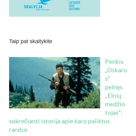
Taip pat skaitykite
Penkis
„Oskaru
s“
pelnęs
„Elnių
medžio
tojas“:
sukrečianti istorija apie karo paliktus
randus