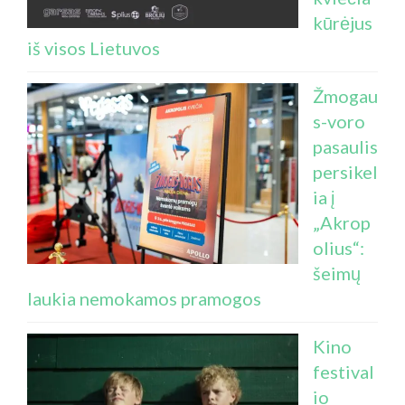
kūrėjus
iš visos Lietuvos
Žmogau
s-voro
pasaulis
persikel
ia į
„Akrop
olius“:
šeimų
laukia nemokamos pramogos
Kino
festival
io