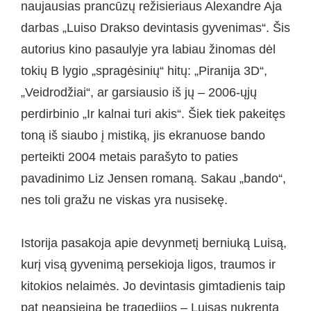
naujausias prancūzų režisieriaus Alexandre Aja
darbas „Luiso Drakso devintasis gyvenimas“. Šis
autorius kino pasaulyje yra labiau žinomas dėl
tokių B lygio „spragėsinių“ hitų: „Piranija 3D“,
„Veidrodžiai“, ar garsiausio iš jų – 2006-ųjų
perdirbinio „Ir kalnai turi akis“. Šiek tiek pakeitęs
toną iš siaubo į mistiką, jis ekranuose bando
perteikti 2004 metais parašyto to paties
pavadinimo Liz Jensen romaną. Sakau „bando“,
nes toli gražu ne viskas yra nusisekę.
Istorija pasakoja apie devynmetį berniuką Luisą,
kurį visą gyvenimą persekioja ligos, traumos ir
kitokios nelaimės. Jo devintasis gimtadienis taip
pat neapsieina be tragedijos – Luisas nukrenta