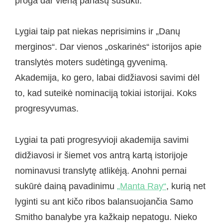
proga dar vieną panašų susukti.
Lygiai taip pat niekas neprisimins ir „Danų
merginos“. Dar vienos „oskarinės“ istorijos apie
translytės moters sudėtingą gyvenimą.
Akademija, ko gero, labai didžiavosi savimi dėl
to, kad suteikė nominaciją tokiai istorijai. Koks
progresyvumas.
Lygiai ta pati progresyvioji akademija savimi
didžiavosi ir šiemet vos antrą kartą istorijoje
nominavusi translytę atlikėją. Anohni pernai
sukūrė dainą pavadinimu
„Manta Ray“
, kurią net
lyginti su ant kičo ribos balansuojančia Samo
Smitho banalybe yra kažkaip nepatogu. Nieko