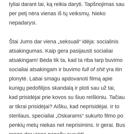
tyliai darant tai, ką reikia daryti. Tapšnojimas sau
per petį nėra vienas iš tų veiksmų. Nieko
nepadarysi.
Štai Jums dar viena „seksuali“ idėja: socialinis
atsakingumas. Kaip gera pasijausti socialiai
atsakingam! Bėda tik ta, kad ta riba tarp buvimo
socialiai atsakingam ir buvimo
full of shit
yra itin
plonytė. Labai smagu apdovanoti filmą apie
kunigų pedofilijos skandalą ir ploti sau už tai,
kad prisidėjai prie kovos su šiuo reiškiniu. Tačiau
ar tikrai prisidėjai? Aišku, kad neprisidėjai. Ir to
sterilaus, specialiai „Oskarams“ sukurto filmo po
penkių metų niekas net neprisimins. Ir gerai. Bus