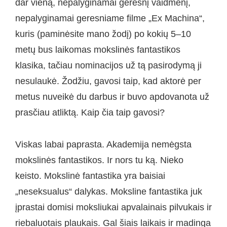
dar vieną, nepalyginamai geresnį vaidmenį,
nepalyginamai geresniame filme „Ex Machina“,
kuris (paminėsite mano žodį) po kokių 5–10
metų bus laikomas mokslinės fantastikos
klasika, tačiau nominacijos už tą pasirodymą ji
nesulaukė. Žodžiu, gavosi taip, kad aktorė per
metus nuveikė du darbus ir buvo apdovanota už
prasčiau atliktą. Kaip čia taip gavosi?
Viskas labai paprasta. Akademija nemėgsta
mokslinės fantastikos. Ir nors tu ką. Nieko
keisto. Mokslinė fantastika yra baisiai
„neseksualus“ dalykas. Moksline fantastika juk
įprastai domisi moksliukai apvalainais pilvukais ir
riebaluotais plaukais. Gal šiais laikais ir madinga