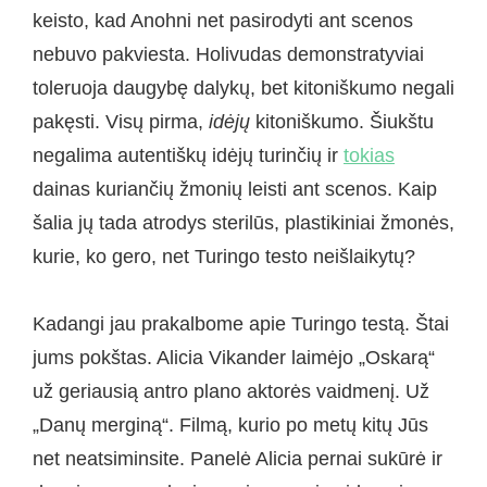
keisto, kad Anohni net pasirodyti ant scenos
nebuvo pakviesta. Holivudas demonstratyviai
toleruoja daugybę dalykų, bet kitoniškumo negali
pakęsti. Visų pirma,
idėjų
kitoniškumo. Šiukštu
negalima autentiškų idėjų turinčių ir
tokias
dainas kuriančių žmonių leisti ant scenos. Kaip
šalia jų tada atrodys sterilūs, plastikiniai žmonės,
kurie, ko gero, net Turingo testo neišlaikytų?
Kadangi jau prakalbome apie Turingo testą. Štai
jums pokštas. Alicia Vikander laimėjo „Oskarą“
už geriausią antro plano aktorės vaidmenį. Už
„Danų merginą“. Filmą, kurio po metų kitų Jūs
net neatsiminsite. Panelė Alicia pernai sukūrė ir