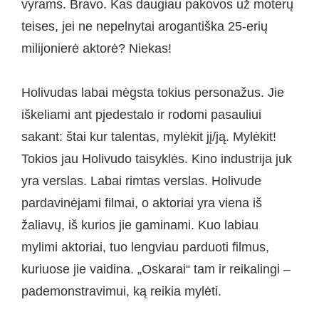
vyrams. Bravo. Kas daugiau pakovos už moterų
teises, jei ne nepelnytai arogantiška 25-erių
milijonierė aktorė? Niekas!
Holivudas labai mėgsta tokius personažus. Jie
iškeliami ant pjedestalo ir rodomi pasauliui
sakant: štai kur talentas, mylėkit jį/ją. Mylėkit!
Tokios jau Holivudo taisyklės. Kino industrija juk
yra verslas. Labai rimtas verslas. Holivude
pardavinėjami filmai, o aktoriai yra viena iš
žaliavų, iš kurios jie gaminami. Kuo labiau
mylimi aktoriai, tuo lengviau parduoti filmus,
kuriuose jie vaidina. „Oskarai“ tam ir reikalingi –
pademonstravimui, ką reikia mylėti.