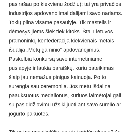
pasirašau po kiekvienu žodžiu): tai yra privačios
industrijos apdovanojimai dalijami savo nariams.
Tokių pilna visame pasaulyje. Tik mastelis ir
dėmesys jiems šiek tiek kitoks. Štai Lietuvos
pramoninkų konfederacija kiekvienais metais
išdalija „Metų gaminio“ apdovanojimus.
Paskelbia konkursą savo internetiniame
puslapyje ir laukia paraiškų, kurių pateikimas
šiaip jau nemažus pinigus kainuoja. Po to
surengia sau ceremoniją. Jos metu išdalina
paauksuotus medalionus, kuriuos laimėtojai gali
su pasididžiavimu užsiklijuoti ant savo sūrelio ar
jogurto pakuotės.