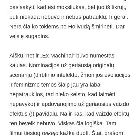
pasisakyti, kad esi moksliukas, bet juo iš tikrųjų
būti niekada nebuvo ir nebus patrauklu. Ir gerai.
Nėra čia ko tokiems po Holivudą šmirinėti. Dar
veislę sugadins.
Aišku, net ir „Ex Machinai“ buvo numestas
kaulas. Nominacijos už geriausią originalų
scenarijų (dirbtinio intelekto, žmonijos evoliucijos
ir feminizmo temos šiaip jau yra labai
nepatrauklios, tad nieko keisto, kad laimėti
nepavyko) ir apdovanojimo už geriausius vaizdo
efektus (!) pavidalu. Na ir kas, kad vaizdo efektų
ten beveik nebuvo. Viskas čia logiška. Tam
filmui tiesiog
reikėjo
kažką duoti. Štai, prašom