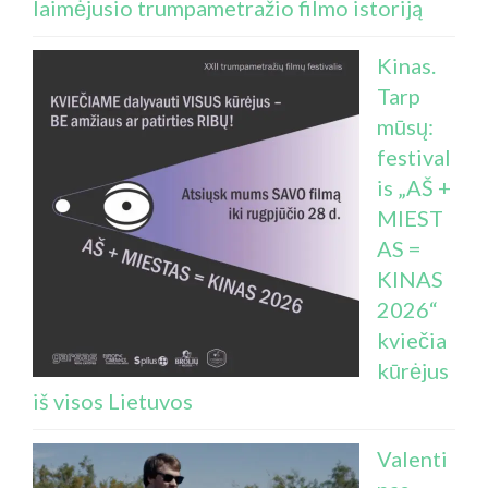
laimėjusio trumpametražio filmo istoriją
Kinas.
Tarp
mūsų:
festival
is „AŠ +
MIEST
AS =
KINAS
2026“
kviečia
kūrėjus
iš visos Lietuvos
Valenti