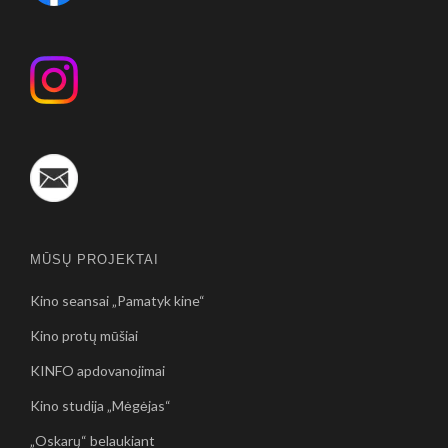
MŪSŲ PROJEKTAI
Kino seansai „Pamatyk kine“
Kino protų mūšiai
KINFO apdovanojimai
Kino studija „Mėgėjas“
„Oskarų“ belaukiant