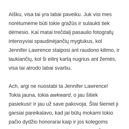
Aišku, visa tai yra labai paveiku. Juk visi mes
norėtumėme būti tokie gražūs ir sulaukti tiek
dėmesio. Kai matai trečdalį pasaulio fotografų
intensyviai spaudinėjančių mygtukus, kol
Jennifer Lawrence staiposi ant raudono kilimo, ir
laukiančių, kol ši eilinį kartą nugrius ant žemės,
visa tai atrodo labai svarbu.
Ach, argi ne nuostabi ta Jennifer Lawrence!
Tokia jauna, tokia
awkward
, o jau šitiek
pasiekusi! Ir jau už save pakovoja. Štai šiemet ji
garsiai pareikalavo, kad jai būtų mokami tokio
pačio dydžio honorarai kaip ir jos kolegoms