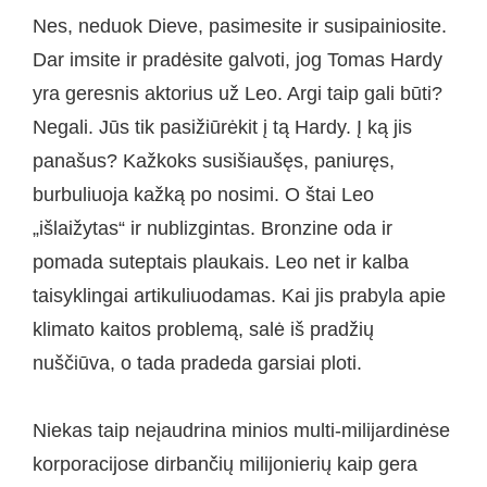
Nes, neduok Dieve, pasimesite ir susipainiosite.
Dar imsite ir pradėsite galvoti, jog Tomas Hardy
yra geresnis aktorius už Leo. Argi taip gali būti?
Negali. Jūs tik pasižiūrėkit į tą Hardy. Į ką jis
panašus? Kažkoks susišiaušęs, paniuręs,
burbuliuoja kažką po nosimi. O štai Leo
„išlaižytas“ ir nublizgintas. Bronzine oda ir
pomada suteptais plaukais. Leo net ir kalba
taisyklingai artikuliuodamas. Kai jis prabyla apie
klimato kaitos problemą, salė iš pradžių
nuščiūva, o tada pradeda garsiai ploti.
Niekas taip neįaudrina minios multi-milijardinėse
korporacijose dirbančių milijonierių kaip gera