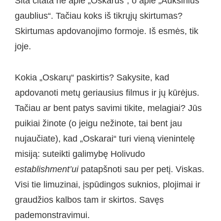
Šita citata ne apie „Oskarus“, o apie „Auksinius
gaublius“. Tačiau koks iš tikrųjų skirtumas?
Skirtumas apdovanojimo formoje. Iš esmės, tik
joje.
Kokia „Oskarų“ paskirtis? Sakysite, kad
apdovanoti metų geriausius filmus ir jų kūrėjus.
Tačiau ar bent patys savimi tikite, melagiai? Jūs
puikiai žinote (o jeigu nežinote, tai bent jau
nujaučiate), kad „Oskarai“ turi vieną vienintelę
misiją: suteikti galimybę Holivudo
establishment’ui
patapšnoti sau per petį. Viskas.
Visi tie limuzinai, įspūdingos suknios, plojimai ir
graudžios kalbos tam ir skirtos. Savęs
pademonstravimui.