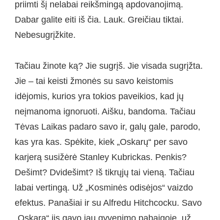
priimti šį nelabai reikšmingą apdovanojimą.
Dabar galite eiti iš čia. Lauk. Greičiau tiktai.
Nebesugrįžkite.
Tačiau žinote ką? Jie sugrįš. Jie visada sugrįžta.
Jie – tai keisti žmonės su savo keistomis
idėjomis, kurios yra tokios paveikios, kad jų
neįmanoma ignoruoti. Aišku, bandoma. Tačiau
Tėvas Laikas padaro savo ir, galų gale, parodo,
kas yra kas. Spėkite, kiek „Oskarų“ per savo
karjerą susižėrė Stanley Kubrickas. Penkis?
Dešimt? Dvidešimt? Iš tikrųjų tai vieną. Tačiau
labai vertingą. Už „Kosminės odisėjos“ vaizdo
efektus. Panašiai ir su Alfredu Hitchcocku. Savo
„Oskarą“ jis gavo jau gyvenimo pabaigoje, už