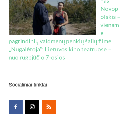
nas
Novop
olskis –
vienam
e
pagrindinių vaidmenų penkių šalių filme
„Nugalėtoja“: Lietuvos kino teatruose –
nuo rugpjūčio 7-osios
Socialiniai tinklai