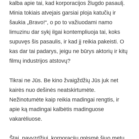
kalba apie tai, kad korporacijos žlugdo pasaulį.
Minia tokiais atvejais garsiai ploja katučių ir
šaukia „Bravo!“, o po to važiuodami namo
limuzinu dar sykį ilgai kontempliuoja tai, koks
supuvęs šis pasaulis, ir kad jį reikia pakeisti. O
kas dar tai padarys, jeigu ne būrys aktorių ir kitų
filmų industrijos atstovų?
Tikrai ne Jūs. Be kino žvaigždžių Jūs juk net
kairės nuo dešinės neatskirtumėte.
Nežinotumėte kaip reikia madingai rengtis, ir
apie ką madingai kalbėtis madinguose
vakarėliuose.
Štai, pavyzdžiui, korporacijų grėsmė šiuo metu