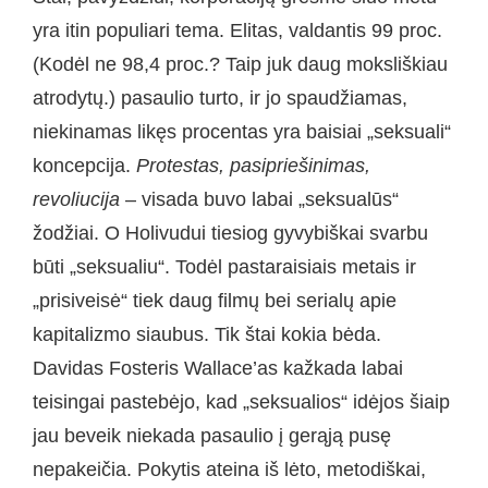
yra itin populiari tema. Elitas, valdantis 99 proc.
(Kodėl ne 98,4 proc.? Taip juk daug moksliškiau
atrodytų.) pasaulio turto, ir jo spaudžiamas,
niekinamas likęs procentas yra baisiai „seksuali“
koncepcija.
Protestas, pasipriešinimas,
revoliucija
– visada buvo labai „seksualūs“
žodžiai. O Holivudui tiesiog gyvybiškai svarbu
būti „seksualiu“. Todėl pastaraisiais metais ir
„prisiveisė“ tiek daug filmų bei serialų apie
kapitalizmo siaubus. Tik štai kokia bėda.
Davidas Fosteris Wallace’as kažkada labai
teisingai pastebėjo, kad „seksualios“ idėjos šiaip
jau beveik niekada pasaulio į gerąją pusę
nepakeičia. Pokytis ateina iš lėto, metodiškai,