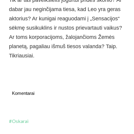
Tik ar tas paveikslėlis jogurtui pridės skonio? Ar
dabar jau neginčijama tiesa, kad Leo yra geras
aktorius? Ar kunigai reaguodami į „Sensacijos“
sėkmę susikuklins ir nustos prievartauti vaikus?
Ar toms korporacijoms, žalojančioms Žemės
planetą, pagaliau išmuš tiesos valanda? Taip.
Tikriausiai.
Komentarai
Oskarai