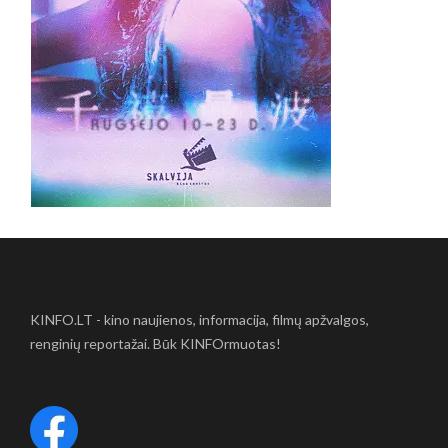
KINFO.LT - kino naujienos, informacija, filmų apžvalgos,
renginių reportažai. Būk KINFOrmuotas!