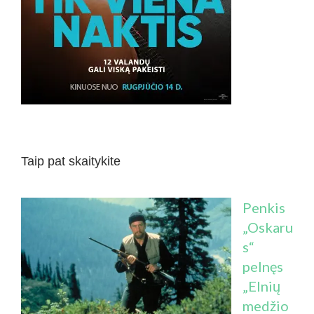
Taip pat skaitykite
Penkis
„Oskaru
s“
pelnęs
„Elnių
medžio