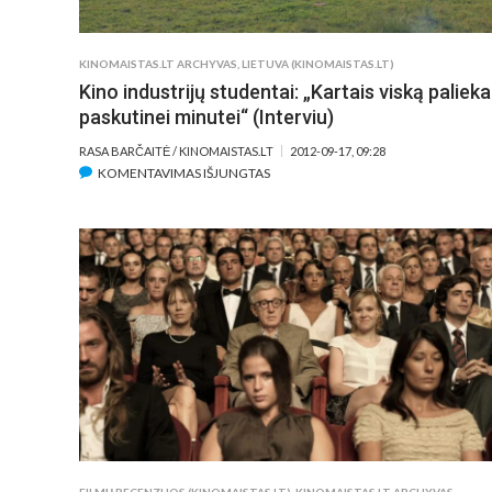
KINOMAISTAS.LT ARCHYVAS
,
LIETUVA (KINOMAISTAS.LT)
Kino industrijų studentai: „Kartais viską palie
paskutinei minutei“ (Interviu)
RASA BARČAITĖ / KINOMAISTAS.LT
2012-09-17, 09:28
ĮRAŠE
KOMENTAVIMAS IŠJUNGTAS
KINO
INDUSTRIJŲ
STUDENTAI:
„KARTAIS
VISKĄ
PALIEKAME
PASKUTINEI
MINUTEI“
(INTERVIU)