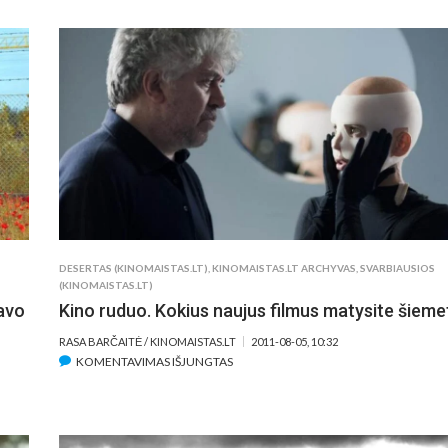
GERIAUSIAI
ĮVERTINTI
2011
METŲ
FILMAI
DESERTAS (KINOMAISTAS.LT)
,
KINOMAISTAS.LT ARCHYVAS
,
SVARBIAUSIOS
(KINOMAISTAS.LT)
savo
Kino ruduo. Kokius naujus filmus matysite šieme
RASA BARČAITĖ / KINOMAISTAS.LT
2011-08-05, 10:32
ĮRAŠE
KOMENTAVIMAS IŠJUNGTAS
KINO
RUDUO.
KOKIUS
NAUJUS