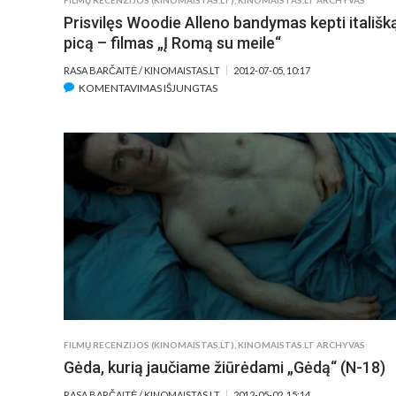
FILMŲ RECENZIJOS (KINOMAISTAS.LT)
,
KINOMAISTAS.LT ARCHYVAS
Prisvilęs Woodie Alleno bandymas kepti itališk
picą – filmas „Į Romą su meile“
RASA BARČAITĖ / KINOMAISTAS.LT
2012-07-05, 10:17
ĮRAŠE
KOMENTAVIMAS IŠJUNGTAS
PRISVILĘS
WOODIE
ALLENO
BANDYMAS
KEPTI
ITALIŠKĄ
PICĄ
–
FILMAS
„Į
ROMĄ
SU
MEILE“
FILMŲ RECENZIJOS (KINOMAISTAS.LT)
,
KINOMAISTAS.LT ARCHYVAS
Gėda, kurią jaučiame žiūrėdami „Gėdą“ (N-18)
RASA BARČAITĖ / KINOMAISTAS.LT
2012-05-02, 15:14