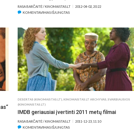
RASA BARČAITĖ / KINOMAISTAS.LT
2012-04-02, 20:22
ĮRAŠE
KOMENTAVIMAS IŠJUNGTAS
„MES
NUSIPIRKOM
ZOOLOGIJOS
SODĄ“
–
FILMAS
SU
SODU,
BET
BE
GYVŪNŲ
DESERTAS (KINOMAISTAS.LT)
,
KINOMAISTAS.LT ARCHYVAS
,
SVARBIAUSIOS
(KINOMAISTAS.LT)
nas“
IMDB geriausiai įvertinti 2011 metų filmai
RASA BARČAITĖ / KINOMAISTAS.LT
2011-12-23, 11:10
ĮRAŠE
KOMENTAVIMAS IŠJUNGTAS
IMDB