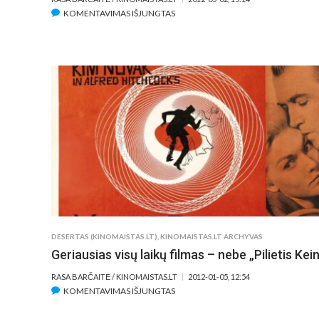
ĮRAŠE
KOMENTAVIMAS IŠJUNGTAS
GĖDA,
KURIĄ
JAUČIAME
ŽIŪRĖDAMI
„GĖDĄ“
(N-
18)
DESERTAS (KINOMAISTAS.LT)
,
KINOMAISTAS.LT ARCHYVAS
Geriausias visų laikų filmas – nebe „Pilietis Kei
RASA BARČAITĖ / KINOMAISTAS.LT
2012-01-05, 12:54
ĮRAŠE
KOMENTAVIMAS IŠJUNGTAS
GERIAUSIAS