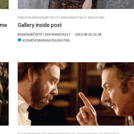
FASHION (KINOMAISTAS.LT)
,
KINOMAISTAS.LT ARCHYVAS
kame
Gallery inside post
RASA BARČAITĖ / KINOMAISTAS.LT
2012-08-26, 21:28
ĮRAŠE
KOMENTAVIMAS IŠJUNGTAS
GALLERY
INSIDE
POST