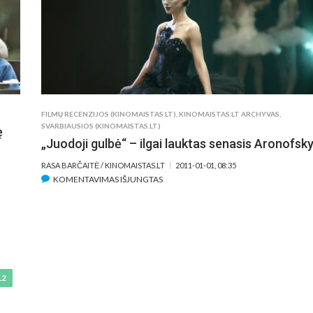
FILMŲ RECENZIJOS (KINOMAISTAS.LT)
,
KINOMAISTAS.LT ARCHYVAS
,
SVARBIAUSIOS (KINOMAISTAS.LT)
ę
„Juodoji gulbė“ – ilgai lauktas senasis Aronofsk
RASA BARČAITĖ / KINOMAISTAS.LT
2011-01-01, 08:35
ĮRAŠE
KOMENTAVIMAS IŠJUNGTAS
„JUODOJI
GULBĖ“
–
ILGAI
LAUKTAS
SENASIS
12
ARONOFSKY