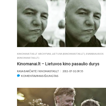
FESTIVALIS
JAU
TURI
SAVO
ŽIŪROVĄ
KINOMAISTAS.LT ARCHYVAS
,
LIETUVA (KINOMAISTAS.LT)
,
SVARBIAUSIOS
(KINOMAISTAS.LT)
Kinomanai.lt – Lietuvos kino pasaulio durys
RASA BARČAITĖ / KINOMAISTAS.LT
2011-07-10, 09:55
ĮRAŠE
KOMENTAVIMAS IŠJUNGTAS
KINOMANAI.LT
–
LIETUVOS
KINO
PASAULIO
DURYS