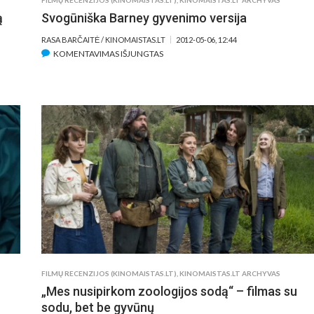
FILMŲ RECENZIJOS (KINOMAISTAS.LT)
,
KINOMAISTAS.LT ARCHYVAS
ą
Svogūniška Barney gyvenimo versija
RASA BARČAITĖ / KINOMAISTAS.LT
2012-05-06, 12:44
ĮRAŠE
KOMENTAVIMAS IŠJUNGTAS
SVOGŪNIŠKA
BARNEY
GYVENIMO
VERSIJA
FILMŲ RECENZIJOS (KINOMAISTAS.LT)
,
KINOMAISTAS.LT ARCHYVAS
„Mes nusipirkom zoologijos sodą“ – filmas su
sodu, bet be gyvūnų