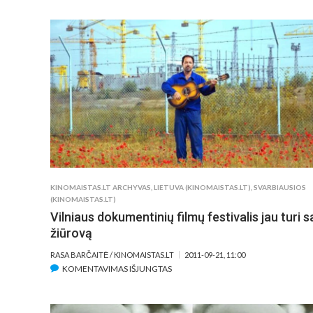
VISŲ
LAIKŲ
FILMAS
–
NEBE
„PILIETIS
KEINAS“
KINOMAISTAS.LT ARCHYVAS
,
LIETUVA (KINOMAISTAS.LT)
,
SVARBIAUSIOS
(KINOMAISTAS.LT)
Vilniaus dokumentinių filmų festivalis jau turi 
žiūrovą
RASA BARČAITĖ / KINOMAISTAS.LT
2011-09-21, 11:00
ĮRAŠE
KOMENTAVIMAS IŠJUNGTAS
VILNIAUS
DOKUMENTINIŲ
FILMŲ