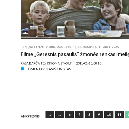
FILMŲ RECENZIJOS (KINOMAISTAS.LT)
,
KINOMAISTAS.LT ARCHYVAS
Filme „Geresnis pasaulis“ žmonės renkasi meil
RASA BARČAITĖ / KINOMAISTAS.LT
2011-01-15, 08:10
ĮRAŠE
KOMENTAVIMAS IŠJUNGTAS
FILME
„GERESNIS
PASAULIS“
ŽMONĖS
RENKASI
MEILĘ
Įrašų
1
…
6
7
8
9
10
11
ANKSTESNIS
puslapiavimas