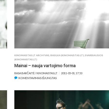
FILMUS
MATYSITE
ŠIEMET?
KINOMAISTAS.LT ARCHYVAS
,
RASILKA (KINOMAISTAS.LT)
,
SVARBIAUSIOS
(KINOMAISTAS.LT)
Mainai – nauja vartojimo forma
RASA BARČAITĖ / KINOMAISTAS.LT
2011-05-01, 17:53
ĮRAŠE
KOMENTAVIMAS IŠJUNGTAS
MAINAI
–
NAUJA
VARTOJIMO
FORMA