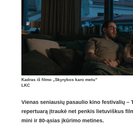
Kadras iš filmo „Skyrybos karo metu“
LKC
Vienas seniausių pasaulio kino festivalių – T
repertuarą įtraukė net penkis lietuviškus film
mini ir 80-ąsias įkūrimo metines.