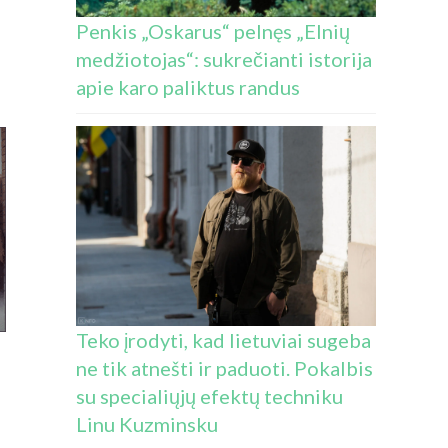
Penkis „Oskarus“ pelnęs „Elnių
medžiotojas“: sukrečianti istorija
apie karo paliktus randus
Teko įrodyti, kad lietuviai sugeba
ne tik atnešti ir paduoti. Pokalbis
su specialiųjų efektų techniku
Linu Kuzminsku