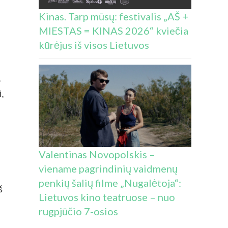
Kinas. Tarp mūsų: festivalis „AŠ +
MIESTAS = KINAS 2026“ kviečia
kūrėjus iš visos Lietuvos
,
,
Valentinas Novopolskis –
viename pagrindinių vaidmenų
penkių šalių filme „Nugalėtoja“:
š
Lietuvos kino teatruose – nuo
rugpjūčio 7-osios