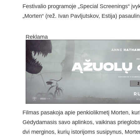
Festivalio programoje „Special Screenings“ įvy
„Morten“ (rež. Ivan Pavljutskov, Estija) pasauli
Reklama
Filmas pasakoja apie penkiolikmetį Morten, kur
Gėdydamasis savo aplinkos, vaikinas prieglobst
dvi merginos, kurių istorijoms susipynus, Morten