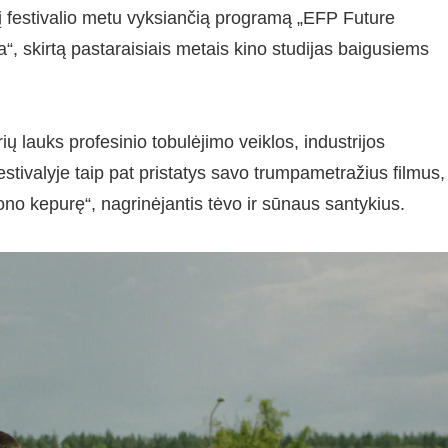
 į festivalio metu vyksiančią programą „EFP Future
skirtą pastaraisiais metais kino studijas baigusiems
ų lauks profesinio tobulėjimo veiklos, industrijos
 festivalyje taip pat pristatys savo trumpametražius filmus,
ono kepurę“, nagrinėjantis tėvo ir sūnaus santykius.