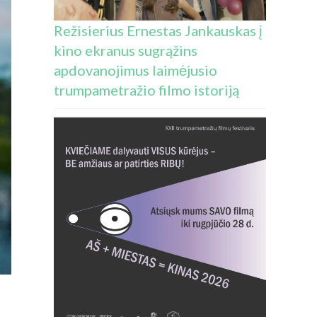
Režisierius Ernestas Jankauskas į
kino ekranus sugrąžins
apdovanojimus laimėjusio
trumpametražio filmo istoriją