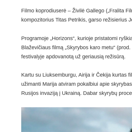
Filmo koprodiuserė – Živilė Gallego („Fralita F
kompozitorius Titas Petrikis, garso režisierius 
Programoje „Horizons“, kurioje pristatomi ryškia
Blaževičiaus filmą „Skyrybos karo metu“ (prod.
festivalyje apdovanotą už geriausią režisūrą.
Kartu su Liuksemburgu, Airija ir Čekija kurtas f
užimanti Marija atviram pokalbiui apie skyryba
Rusijos invaziją į Ukrainą. Dabar skyrybų proces