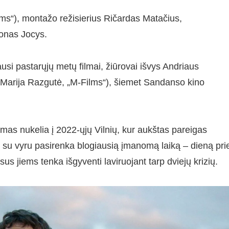
ilms“), montažo režisierius Ričardas Matačius,
Jonas Jocys.
usi pastarųjų metų filmai, žiūrovai išvys Andriaus
 Marija Razgutė, „M-Films“), šiemet Sandanso kino
ilmas nukelia į 2022-ųjų Vilnių, kur aukštas pareigas
s su vyru pasirenka blogiausią įmanomą laiką – dieną pri
us jiems tenka išgyventi laviruojant tarp dviejų krizių.