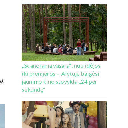
„Scanorama vasara“: nuo idėjos
iki premjeros – Alytuje baigėsi
jaunimo kino stovykla „24 per
eš
sekundę“