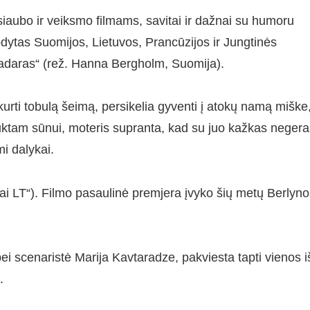
siaubo ir veiksmo filmams, savitai ir dažnai su humoru
dytas Suomijos, Lietuvos, Prancūzijos ir Jungtinės
daras“ (rež. Hanna Bergholm, Suomija).
urti tobulą šeimą, persikelia gyventi į atokų namą miške
uktam sūnui, moteris supranta, kad su juo kažkas negerai
i dalykai.
mai LT“). Filmo pasaulinė premjera įvyko šių metų Berlyno
bei scenaristė Marija Kavtaradze, pakviesta tapti vienos i
.