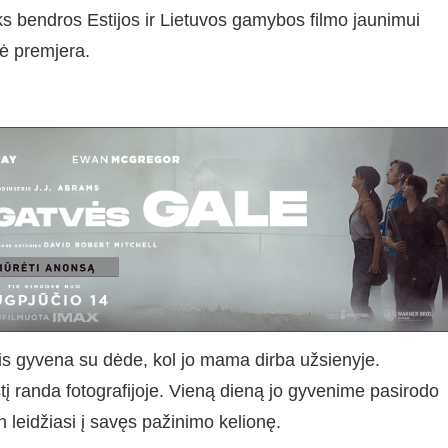
ks bendros Estijos ir Lietuvos gamybos filmo jaunimui
nė premjera.
is gyvena su dėde, kol jo mama dirba užsienyje.
į randa fotografijoje. Vieną dieną jo gyvenime pasirodo
 leidžiasi į savęs pažinimo kelionę.