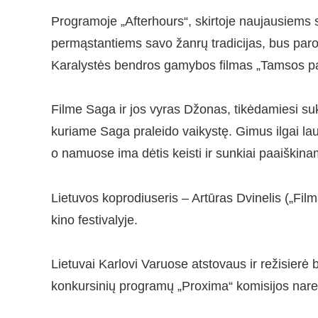
Programoje „Afterhours“, skirtoje naujausiems 
permąstantiems savo žanrų tradicijas, bus paro
Karalystės bendros gamybos filmas „Tamsos pa
Filme Saga ir jos vyras Džonas, tikėdamiesi suk
kuriame Saga praleido vaikystę. Gimus ilgai la
o namuose ima dėtis keisti ir sunkiai paaiškinam
Lietuvos koprodiuseris – Artūras Dvinelis („Fil
kino festivalyje.
Lietuvai Karlovi Varuose atstovaus ir režisierė 
konkursinių programų „Proxima“ komisijos nare