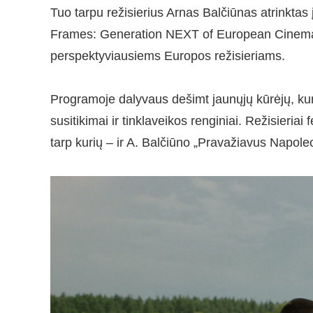
Tuo tarpu režisierius Arnas Balčiūnas atrinktas
Frames: Generation NEXT of European Cinema“, 
perspektyviausiems Europos režisieriams.
Programoje dalyvaus dešimt jaunųjų kūrėjų, kuri
susitikimai ir tinklaveikos renginiai. Režisieriai
tarp kurių – ir A. Balčiūno „Pravažiavus Napole