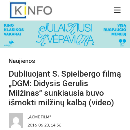
Naujienos
Dubliuojant S. Spielbergo filmą
„DGM: Didysis Gerulis
Milžinas“ sunkiausia buvo
išmokti milžinų kalbą (video)
„ACME FILM"
2016-06-23, 14:56