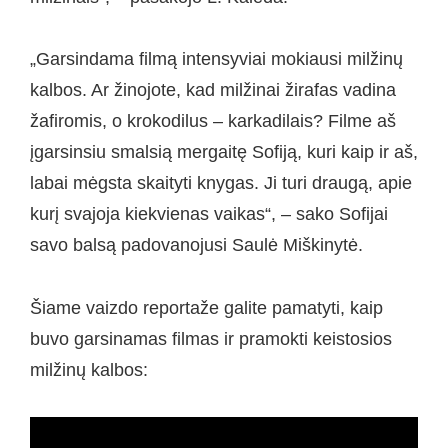
„Garsindama filmą intensyviai mokiausi milžinų
kalbos. Ar žinojote, kad milžinai žirafas vadina
žafiromis, o krokodilus – karkadilais? Filme aš
įgarsinsiu smalsią mergaitę Sofiją, kuri kaip ir aš,
labai mėgsta skaityti knygas. Ji turi draugą, apie
kurį svajoja kiekvienas vaikas“, – sako Sofijai
savo balsą padovanojusi Saulė Miškinytė.
Šiame vaizdo reportaže galite pamatyti, kaip
buvo garsinamas filmas ir pramokti keistosios
milžinų kalbos: