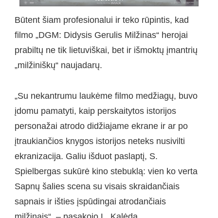
Būtent šiam profesionalui ir teko rūpintis, kad
filmo „DGM: Didysis Gerulis Milžinas“ herojai
prabiltų ne tik lietuviškai, bet ir išmoktų įmantrių
„milžiniškų“ naujadarų.
„Su nekantrumu laukėme filmo medžiagų, buvo
įdomu pamatyti, kaip perskaitytos istorijos
personažai atrodo didžiajame ekrane ir ar po
įtraukiančios knygos istorijos neteks nusivilti
ekranizacija. Galiu išduot paslaptį, S.
Spielbergas sukūrė kino stebuklą: vien ko verta
Sapnų šalies scena su visais skraidančiais
sapnais ir išties įspūdingai atrodančiais
milžinais“, – pasakojo L. Kalėda.