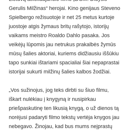
Gerulis Milžinas“ herojai. Kino genijaus Steveno
Spielbergo režisuotoje ir net 25 metus kurtoje
juostoje atgis žymaus britų rašytojo, istorijų
vaikams meistro Roaldo Dahlo pasaka. Jos
veikėjų lūpomis jau netrukus prakalbės žymūs
mūsų šalies aktoriai, kuriems didžiausiu iššūkiu
tapo sunkiai ištariami spacialiai šiai nepaprastai
istorijai sukurti milžinų šalies kalbos žodžiai.
„Vos sužinojus, jog teks dirbti su šiuo filmu,
iškart nulėkiau į knygyną ir nusipirkau
priešpaskutinę ten likusią knygą, o už dienos tą
norėjusi padaryti filmo tekstų vertėja knygos jau
nebegavo. Žinojau, kad bus mums neįprastų