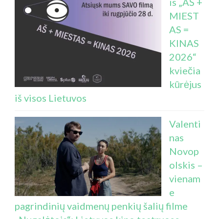
is „AŠ +
MIEST
AS =
KINAS
2026“
kviečia
kūrėjus
iš visos Lietuvos
Valenti
nas
Novop
olskis –
vienam
e
pagrindinių vaidmenų penkių šalių filme