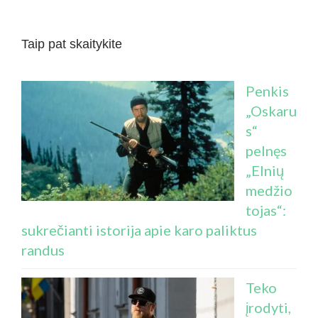
Taip pat skaitykite
Penkis
„Oskaru
s“
pelnęs
„Elnių
medžio
tojas“:
sukrečianti istorija apie karo paliktus
randus
Teko
įrodyti,