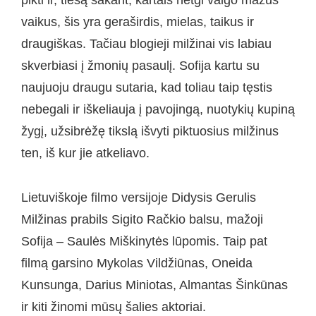
pikti ir, tiesą sakant, kartais netgi valgo mažus
vaikus, šis yra geraširdis, mielas, taikus ir
draugiškas. Tačiau blogieji milžinai vis labiau
skverbiasi į žmonių pasaulį. Sofija kartu su
naujuoju draugu sutaria, kad toliau taip tęstis
nebegali ir iškeliauja į pavojingą, nuotykių kupiną
žygį, užsibrėžę tikslą išvyti piktuosius milžinus
ten, iš kur jie atkeliavo.
Lietuviškoje filmo versijoje Didysis Gerulis
Milžinas prabils Sigito Račkio balsu, mažoji
Sofija – Saulės Miškinytės lūpomis. Taip pat
filmą garsino Mykolas Vildžiūnas, Oneida
Kunsunga, Darius Miniotas, Almantas Šinkūnas
ir kiti žinomi mūsų šalies aktoriai.