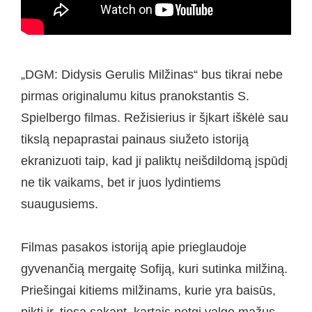
„DGM: Didysis Gerulis Milžinas“ bus tikrai nebe
pirmas originalumu kitus pranokstantis S.
Spielbergo filmas. Režisierius ir šįkart iškėlė sau
tikslą nepaprastai painaus siužeto istoriją
ekranizuoti taip, kad ji paliktų neišdildomą įspūdį
ne tik vaikams, bet ir juos lydintiems
suaugusiems.
Filmas pasakos istoriją apie prieglaudoje
gyvenančią mergaitę Sofiją, kuri sutinka milžiną.
Priešingai kitiems milžinams, kurie yra baisūs,