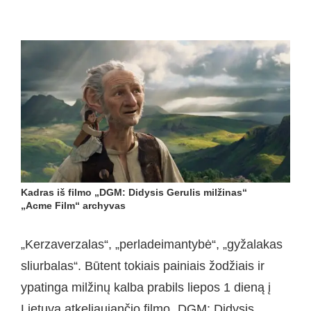
Kadras iš filmo „DGM: Didysis Gerulis milžinas“
„Acme Film“ archyvas
„Kerzaverzalas“, „perladeimantybė“, „gyžalakas
sliurbalas“. Būtent tokiais painiais žodžiais ir
ypatinga milžinų kalba prabils liepos 1 dieną į
Lietuvą atkeliaujančio filmo „DGM: Didysis