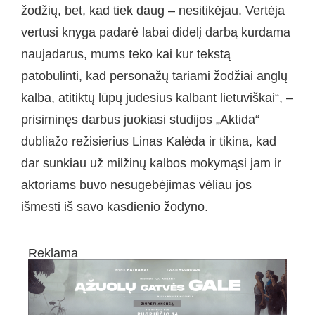
žodžių, bet, kad tiek daug – nesitikėjau. Vertėja
vertusi knyga padarė labai didelį darbą kurdama
naujadarus, mums teko kai kur tekstą
patobulinti, kad personažų tariami žodžiai anglų
kalba, atitiktų lūpų judesius kalbant lietuviškai“, –
prisiminęs darbus juokiasi studijos „Aktida“
dubliažo režisierius Linas Kalėda ir tikina, kad
dar sunkiau už milžinų kalbos mokymąsi jam ir
aktoriams buvo nesugebėjimas vėliau jos
išmesti iš savo kasdienio žodyno.
Reklama