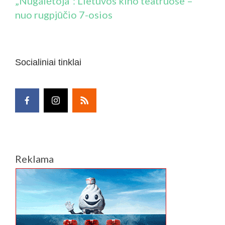
„Nugalėtoja“: Lietuvos kino teatruose –
nuo rugpjūčio 7-osios
Socialiniai tinklai
Reklama