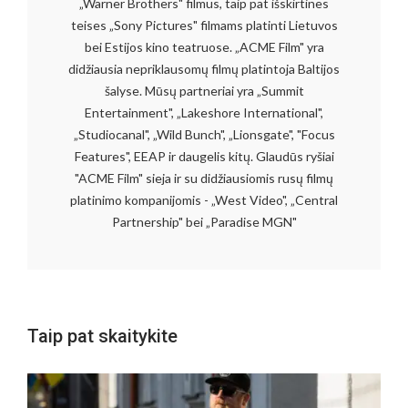
„Warner Brothers" filmus, taip pat išskirtines
teises „Sony Pictures" filmams platinti Lietuvos
bei Estijos kino teatruose. „ACME Film" yra
didžiausia nepriklausomų filmų platintoja Baltijos
šalyse. Mūsų partneriai yra „Summit
Entertainment", „Lakeshore International",
„Studiocanal", „Wild Bunch", „Lionsgate", "Focus
Features", EEAP ir daugelis kitų. Glaudūs ryšiai
"ACME Film" sieja ir su didžiausiomis rusų filmų
platinimo kompanijomis - „West Video", „Central
Partnership" bei „Paradise MGN"
Taip pat skaitykite