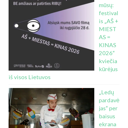
mūsų:
festival
is „AŠ +
MIEST
AS =
KINAS
2026“
kviečia
kūrėjus
iš visos Lietuvos
„Ledų
pardavė
jas“ per
baisus
ekrana