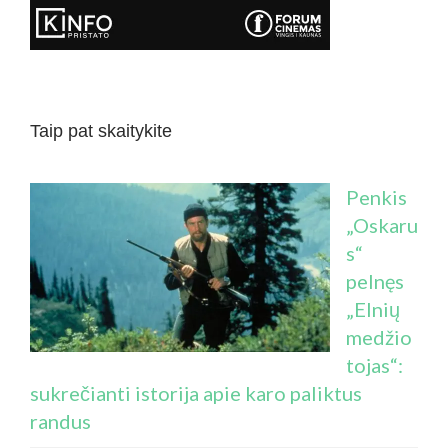
Taip pat skaitykite
Penkis
„Oskaru
s“
pelnęs
„Elnių
medžio
tojas“:
sukrečianti istorija apie karo paliktus
randus