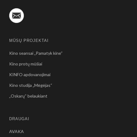
MŪSŲ PROJEKTAI
Kino seansai „Pamatyk kine“
Kino protų mūšiai
KINFO apdovanojimai
Kino studija „Mėgėjas“
„Oskarų“ belaukiant
DRAUGAI
AVAKA