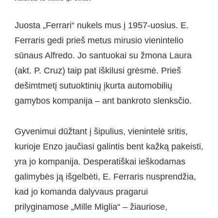
Juosta „Ferrari“ nukels mus į 1957-uosius. E.
Ferraris gedi prieš metus mirusio vienintelio
sūnaus Alfredo. Jo santuokai su žmona Laura
(akt. P. Cruz) taip pat iškilusi grėsmė. Prieš
dešimtmetį sutuoktinių įkurta automobilių
gamybos kompanija – ant bankroto slenksčio.
Gyvenimui dūžtant į šipulius, vienintelė sritis,
kurioje Enzo jaučiasi galintis bent kažką pakeisti,
yra jo kompanija. Desperatiškai ieškodamas
galimybės ją išgelbėti, E. Ferraris nusprendžia,
kad jo komanda dalyvaus pragarui
prilyginamose „Mille Miglia“ – žiauriose,