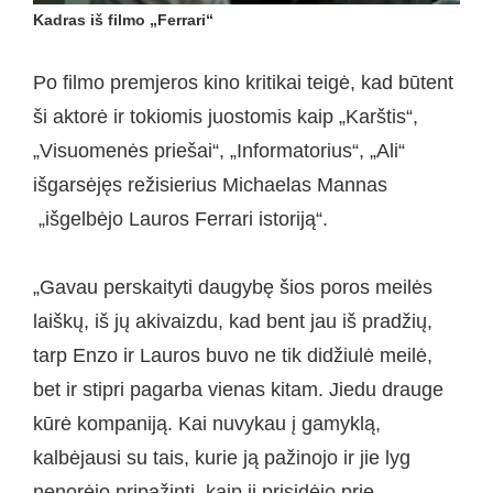
Kadras iš filmo „Ferrari“
Po filmo premjeros kino kritikai teigė, kad būtent
ši aktorė ir tokiomis juostomis kaip „Karštis“,
„Visuomenės priešai“, „Informatorius“, „Ali“
išgarsėjęs režisierius Michaelas Mannas
„išgelbėjo Lauros Ferrari istoriją“.
„Gavau perskaityti daugybę šios poros meilės
laiškų, iš jų akivaizdu, kad bent jau iš pradžių,
tarp Enzo ir Lauros buvo ne tik didžiulė meilė,
bet ir stipri pagarba vienas kitam. Jiedu drauge
kūrė kompaniją. Kai nuvykau į gamyklą,
kalbėjausi su tais, kurie ją pažinojo ir jie lyg
nenorėjo pripažinti, kaip ji prisidėjo prie