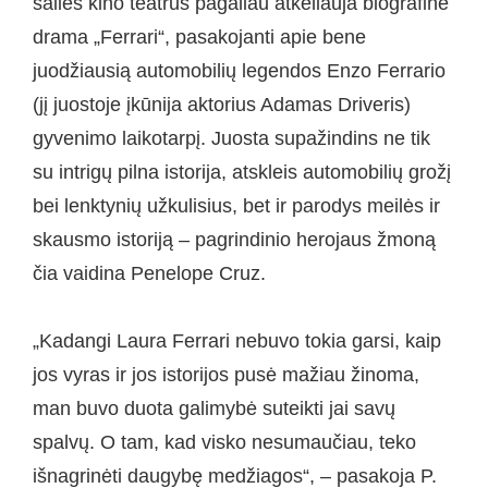
šalies kino teatrus pagaliau atkeliauja biografinė
drama „Ferrari“, pasakojanti apie bene
juodžiausią automobilių legendos Enzo Ferrario
(jį juostoje įkūnija aktorius Adamas Driveris)
gyvenimo laikotarpį. Juosta supažindins ne tik
su intrigų pilna istorija, atskleis automobilių grožį
bei lenktynių užkulisius, bet ir parodys meilės ir
skausmo istoriją – pagrindinio herojaus žmoną
čia vaidina Penelope Cruz.
„Kadangi Laura Ferrari nebuvo tokia garsi, kaip
jos vyras ir jos istorijos pusė mažiau žinoma,
man buvo duota galimybė suteikti jai savų
spalvų. O tam, kad visko nesumaučiau, teko
išnagrinėti daugybę medžiagos“, – pasakoja P.