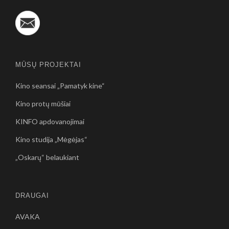
MŪSŲ PROJEKTAI
Kino seansai „Pamatyk kine“
Kino protų mūšiai
KINFO apdovanojimai
Kino studija „Mėgėjas“
„Oskarų“ belaukiant
DRAUGAI
AVAKA