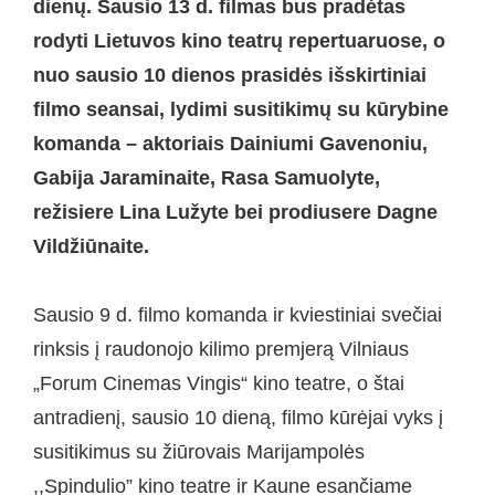
dienų. Sausio 13 d. filmas bus pradėtas
rodyti Lietuvos kino teatrų repertuaruose, o
nuo sausio 10 dienos prasidės išskirtiniai
filmo seansai, lydimi susitikimų su kūrybine
komanda – aktoriais Dainiumi Gavenoniu,
Gabija Jaraminaite, Rasa Samuolyte,
režisiere Lina Lužyte bei prodiusere Dagne
Vildžiūnaite.
Sausio 9 d. filmo komanda ir kviestiniai svečiai
rinksis į raudonojo kilimo premjerą Vilniaus
„Forum Cinemas Vingis“ kino teatre, o štai
antradienį, sausio 10 dieną, filmo kūrėjai vyks į
susitikimus su žiūrovais Marijampolės
,,Spindulio” kino teatre ir Kaune esančiame