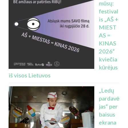
mūsų:
festival
is „AŠ +
MIEST
AS =
KINAS
2026“
kviečia
kūrėjus
iš visos Lietuvos
„Ledų
pardavė
jas“ per
baisus
ekrana