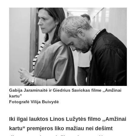
Gabija Jaraminaitė ir Giedrius Savickas filme ,,Amžinai
kartu”
Fotografė Vilija Buivydė
Iki ilgai lauktos Linos Lužytės filmo ,,Amžinai
kartu” premjeros liko mažiau nei dešimt