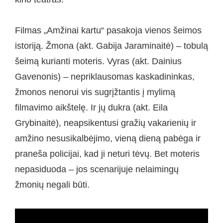
Filmas „Amžinai kartu“ pasakoja vienos šeimos
istoriją. Žmona (akt. Gabija Jaraminaitė) – tobulą
šeimą kurianti moteris. Vyras (akt. Dainius
Gavenonis) – nepriklausomas kaskadininkas,
žmonos nenorui vis sugrįžtantis į mylimą
filmavimo aikštelę. Ir jų dukra (akt. Eila
Grybinaitė), neapsikentusi gražių vakarienių ir
amžino nesusikalbėjimo, vieną dieną pabėga ir
praneša policijai, kad ji neturi tėvų. Bet moteris
nepasiduoda – jos scenarijuje nelaimingų
žmonių negali būti.