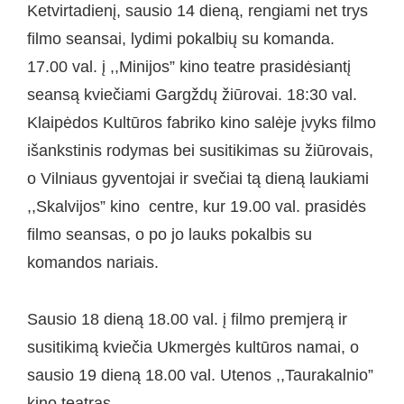
Ketvirtadienį, sausio 14 dieną, rengiami net trys
filmo seansai, lydimi pokalbių su komanda.
17.00 val. į ,,Minijos” kino teatre prasidėsiantį
seansą kviečiami Gargždų žiūrovai. 18:30 val.
Klaipėdos Kultūros fabriko kino salėje įvyks filmo
išankstinis rodymas bei susitikimas su žiūrovais,
o Vilniaus gyventojai ir svečiai tą dieną laukiami
,,Skalvijos” kino centre, kur 19.00 val. prasidės
filmo seansas, o po jo lauks pokalbis su
komandos nariais.
Sausio 18 dieną 18.00 val. į filmo premjerą ir
susitikimą kviečia Ukmergės kultūros namai, o
sausio 19 dieną 18.00 val. Utenos ,,Taurakalnio”
kino teatras.