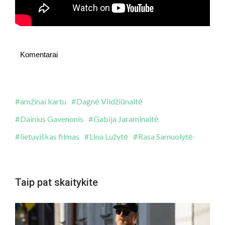
Komentarai
amžinai kartu
Dagnė Vildžiūnaitė
Dainius Gavenonis
Gabija Jaraminaitė
lietuviškas filmas
Lina Lužytė
Rasa Samuolytė
Taip pat skaitykite