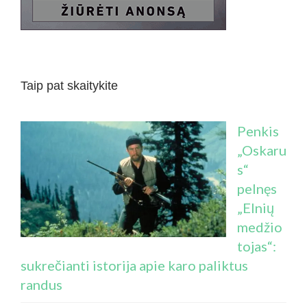
Taip pat skaitykite
Penkis
„Oskaru
s“
pelnęs
„Elnių
medžio
tojas“:
sukrečianti istorija apie karo paliktus
randus