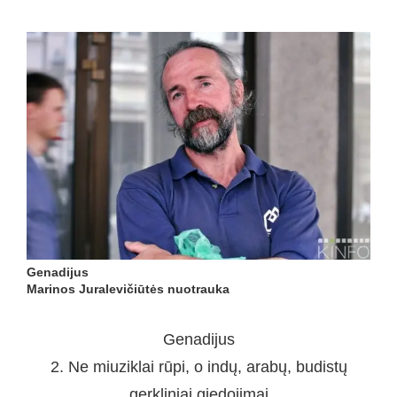
Genadijus
Marinos Juralevičiūtės nuotrauka
Genadijus
2. Ne miuziklai rūpi, o indų, arabų, budistų
gerkliniai giedojimai