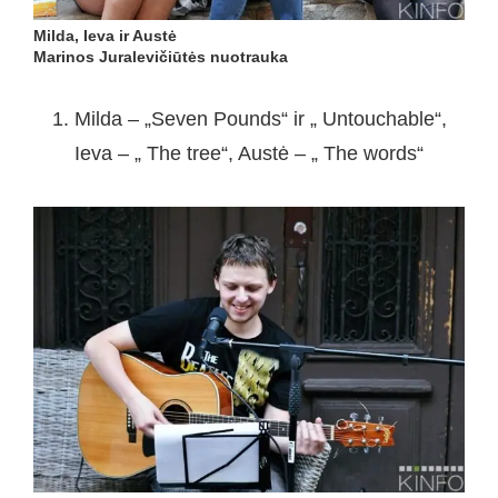
Milda, Ieva ir Austė
Marinos Juralevičiūtės nuotrauka
1. Milda – „Seven Pounds“ ir „ Untouchable“,
Ieva – „ The tree“, Austė – „ The words“