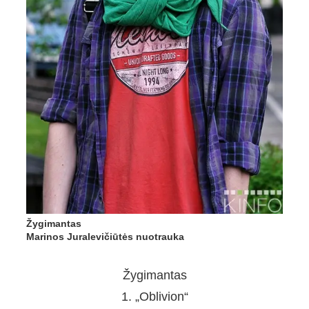
Žygimantas
Marinos Juralevičiūtės nuotrauka
Žygimantas
1. „Oblivion“