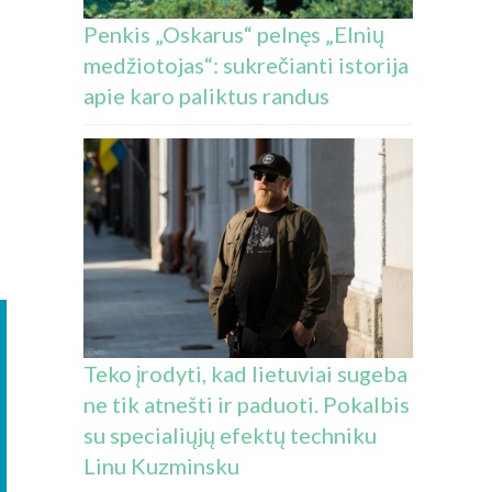
Penkis „Oskarus“ pelnęs „Elnių
medžiotojas“: sukrečianti istorija
apie karo paliktus randus
Teko įrodyti, kad lietuviai sugeba
ne tik atnešti ir paduoti. Pokalbis
su specialiųjų efektų techniku
Linu Kuzminsku