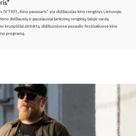
ris“
lis (VTKF) „Kino pavasaris“ yra didžiausias kino renginys Lietuvoje.
ieno didžiausių ir gausiausiai lankomų renginių šalyje vardą
 kruopščiai atrinktą, didžiuosiuose pasaulio festivaliuose kino
kino programą.