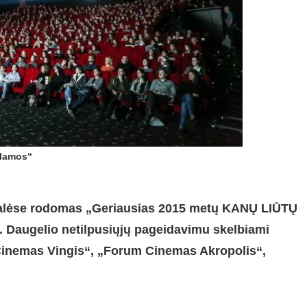
klamos“
 salėse rodomas „Geriausias 2015 metų KANŲ LIŪTŲ
etų. Daugelio netilpusiųjų pageidavimu skelbiami
Cinemas Vingis“, „Forum Cinemas Akropolis“,