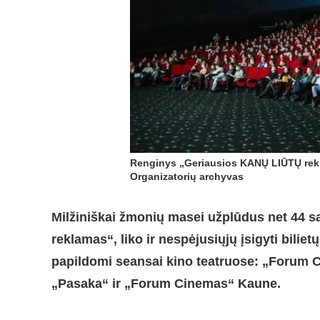
Renginys „Geriausios KANŲ LIŪTŲ re
Organizatorių archyvas
Milžiniškai žmonių masei užplūdus net 44
reklamas“, liko ir nespėjusiųjų įsigyti bili
papildomi seansai kino teatruose: „Forum 
„Pasaka“ ir „Forum Cinemas“ Kaune.