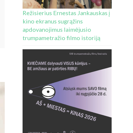
Režisierius Ernestas Jankauskas į
kino ekranus sugrąžins
apdovanojimus laimėjusio
trumpametražio filmo istoriją