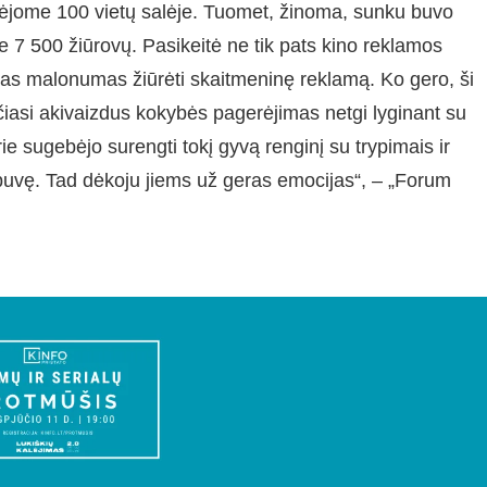
ėjome 100 vietų salėje. Tuomet, žinoma, sunku buvo
 7 500 žiūrovų. Pasikeitė ne tik pats kino reklamos
kras malonumas žiūrėti skaitmeninę reklamą. Ko gero, ši
čiasi akivaizdus kokybės pagerėjimas netgi lyginant su
e sugebėjo surengti tokį gyvą renginį su trypimais ir
 buvę. Tad dėkoju jiems už geras emocijas“, – „Forum
.