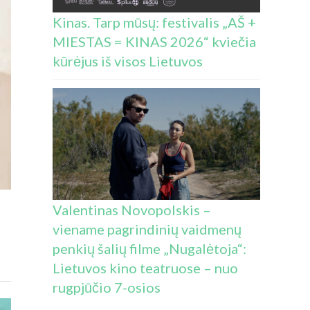
Kinas. Tarp mūsų: festivalis „AŠ +
MIESTAS = KINAS 2026“ kviečia
kūrėjus iš visos Lietuvos
Valentinas Novopolskis –
viename pagrindinių vaidmenų
penkių šalių filme „Nugalėtoja“:
Lietuvos kino teatruose – nuo
rugpjūčio 7-osios