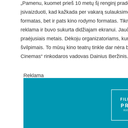
„Pamenu, kuomet prieš 10 metų šį renginį prad
įsivaizduoti, kad kažkada per vakarą sulauksime
formatas, bet ir pats kino rodymo formatas. Ti
reklama ir buvo sukurta didžiajam ekranui. Jau
praėjusiais metais. Dėkoju organizatoriams, kuri
švilpimais. To mūsų kino teatrų tinkle dar nėra
Cinemas“ rinkodaros vadovas Dainius Beržinis
Reklama