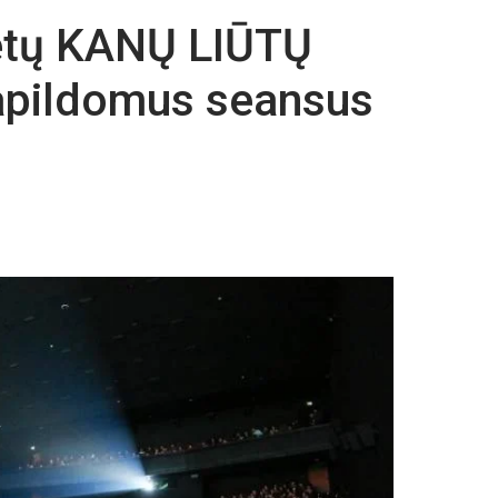
etų KANŲ LIŪTŲ
apildomus seansus