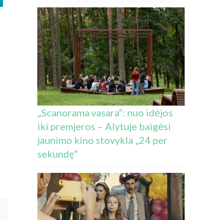
„Scanorama vasara“: nuo idėjos
iki premjeros – Alytuje baigėsi
jaunimo kino stovykla „24 per
sekundę“