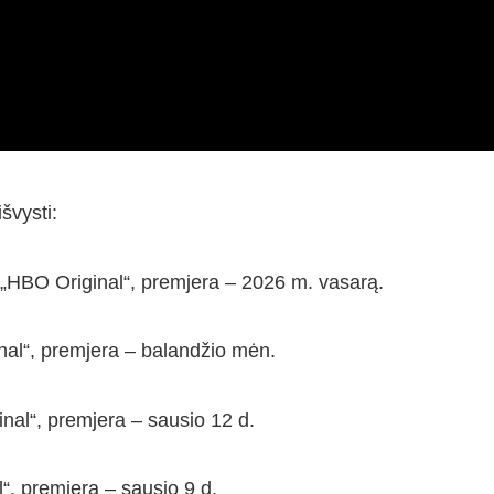
švysti:
– „HBO Original“, premjera – 2026 m. vasarą.
inal“, premjera – balandžio mėn.
inal“, premjera – sausio 12 d.
l“, premjera – sausio 9 d.