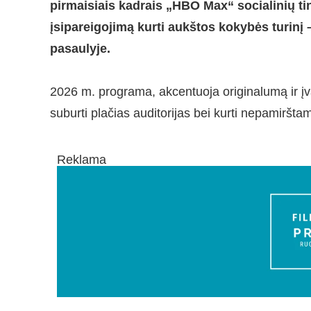
pirmaisiais kadrais „HBO Max“ socialinių t
įsipareigojimą kurti aukštos kokybės turinį –
pasaulyje.
2026 m. programa, akcentuoja originalumą ir įva
suburti plačias auditorijas bei kurti nepamirštam
Reklama