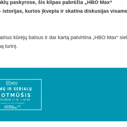
inklų paskyrose, šis klipas pabrėžia „HBO Max“
 istorijas, kurios įkvepia ir skatina diskusijas visam
irius kūrėjų balsus ir dar kartą patvirtina „HBO Max“ sie
ą turinį.