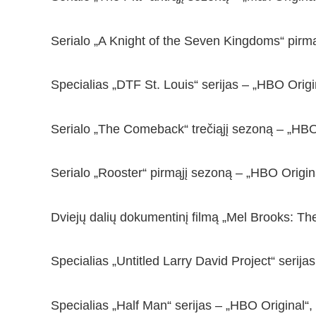
Serialo „A Knight of the Seven Kingdoms“ pirmą
Specialias „DTF St. Louis“ serijas – „HBO Orig
Serialo „The Comeback“ trečiąjį sezoną – „HBO
Serialo „Rooster“ pirmąjį sezoną – „HBO Origin
Dviejų dalių dokumentinį filmą „Mel Brooks: T
Specialias „Untitled Larry David Project“ serij
Specialias „Half Man“ serijas – „HBO Original“