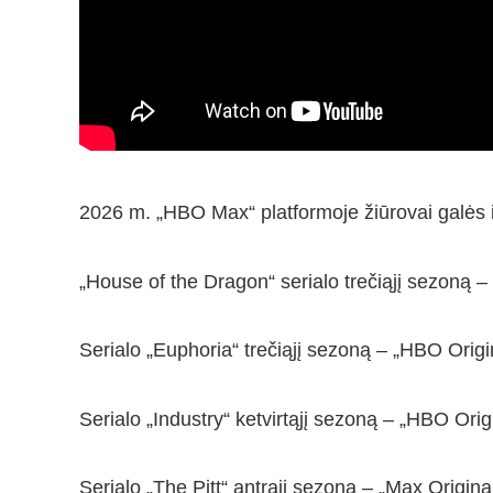
2026 m. „HBO Max“ platformoje žiūrovai galės i
„House of the Dragon“ serialo trečiąjį sezoną 
Serialo „Euphoria“ trečiąjį sezoną – „HBO Orig
Serialo „Industry“ ketvirtąjį sezoną – „HBO Orig
Serialo „The Pitt“ antrąjį sezoną – „Max Origina