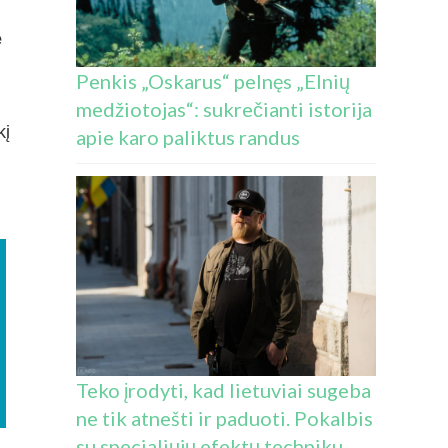
e
Penkis „Oskarus“ pelnęs „Elnių
medžiotojas“: sukrečianti istorija
kį
apie karo paliktus randus
Teko įrodyti, kad lietuviai sugeba
ne tik atnešti ir paduoti. Pokalbis
su specialiųjų efektų techniku