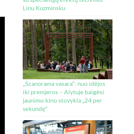
Linu Kuzminsku
„Scanorama vasara“: nuo idėjos
iki premjeros – Alytuje baigėsi
jaunimo kino stovykla „24 per
sekundę“