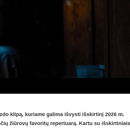
do klipą, kuriame galima išvysti išskirtinį 2026 m.
čių žiūrovų favoritų repertuarą. Kartu su išskirtiniai