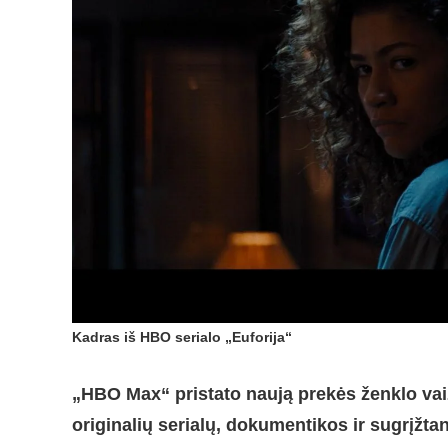
Kadras iš HBO serialo „Euforija“
„HBO Max“ pristato naują prekės ženklo vaiz
originalių serialų, dokumentikos ir sugrįžtan