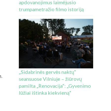
apdovanojimus laimėjusio
trumpametražio filmo istoriją
„Sidabrinės gervės naktų“
m.
seansuose Vilniuje – žiūrovų
pamilta „Renovacija“: „Gyvenimo
lūžiai ištinka kiekvieną“