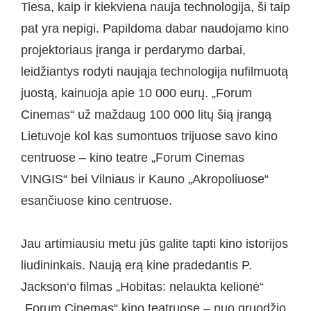
Tiesa, kaip ir kiekviena nauja technologija, ši taip
pat yra nepigi. Papildoma dabar naudojamo kino
projektoriaus įranga ir perdarymo darbai,
leidžiantys rodyti naująja technologija nufilmuotą
juostą, kainuoja apie 10 000 eurų. „Forum
Cinemas“ už maždaug 100 000 litų šią įrangą
Lietuvoje kol kas sumontuos trijuose savo kino
centruose – kino teatre „Forum Cinemas
VINGIS“ bei Vilniaus ir Kauno „Akropoliuose“
esančiuose kino centruose.
Jau artimiausiu metu jūs galite tapti kino istorijos
liudininkais. Naują erą kine pradedantis P.
Jackson‘o filmas „Hobitas: nelaukta kelionė“
„Forum Cinemas“ kino teatruose – nuo gruodžio