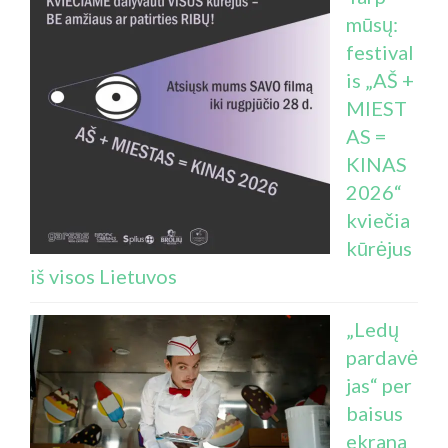
mūsų:
festival
is „AŠ +
MIEST
AS =
KINAS
2026“
kviečia
kūrėjus
iš visos Lietuvos
„Ledų
pardavė
jas“ per
baisus
ekrana