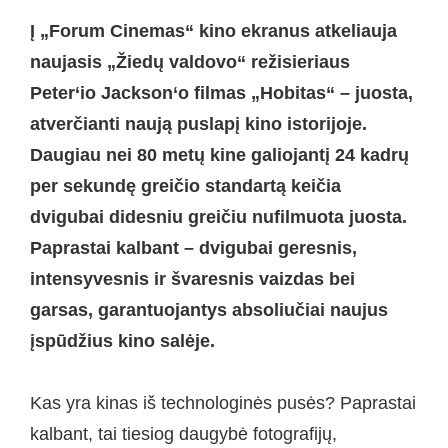
Į „Forum Cinemas“ kino ekranus atkeliauja
naujasis „Žiedų valdovo“ režisieriaus
Peter‘io Jackson‘o filmas „Hobitas“ – juosta,
atverčianti naują puslapį kino istorijoje.
Daugiau nei 80 metų kine galiojantį 24 kadrų
per sekundę greičio standartą keičia
dvigubai didesniu greičiu nufilmuota juosta.
Paprastai kalbant – dvigubai geresnis,
intensyvesnis ir švaresnis vaizdas bei
garsas, garantuojantys absoliučiai naujus
įspūdžius kino salėje.
Kas yra kinas iš technologinės pusės? Paprastai
kalbant, tai tiesiog daugybė fotografijų,