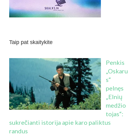
Taip pat skaitykite
Penkis
„Oskaru
s“
pelnęs
„Elnių
medžio
tojas“:
sukrečianti istorija apie karo paliktus
randus