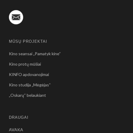
MŪSŲ PROJEKTAI
Kino seansai „Pamatyk kine“
Kino protų mūšiai
KINFO apdovanojimai
Kino studija „Mėgėjas“
„Oskarų“ belaukiant
DRAUGAI
AVAKA