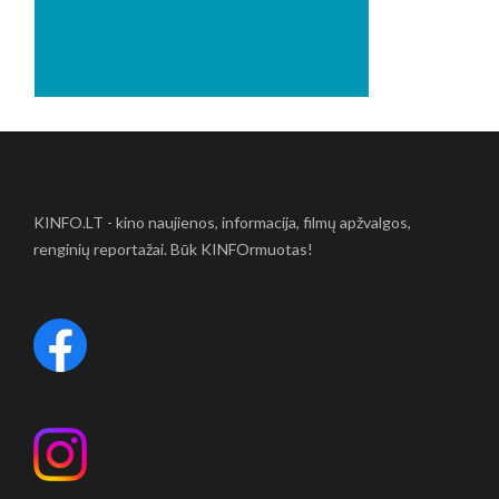
KINFO.LT - kino naujienos, informacija, filmų apžvalgos,
renginių reportažai. Būk KINFOrmuotas!