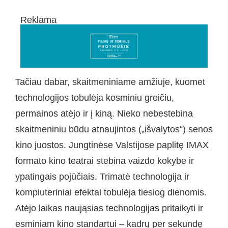
Reklama
Tačiau dabar, skaitmeniniame amžiuje, kuomet
technologijos tobulėja kosminiu greičiu,
permainos atėjo ir į kiną. Nieko nebestebina
skaitmeniniu būdu atnaujintos („išvalytos“) senos
kino juostos. Jungtinėse Valstijose paplitę IMAX
formato kino teatrai stebina vaizdo kokybe ir
ypatingais pojūčiais. Trimatė technologija ir
kompiuteriniai efektai tobulėja tiesiog dienomis.
Atėjo laikas naująsias technologijas pritaikyti ir
esminiam kino standartui – kadrų per sekundę