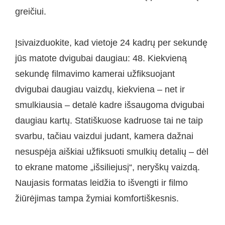
greičiui.
Įsivaizduokite, kad vietoje 24 kadrų per sekundę
jūs matote dvigubai daugiau: 48. Kiekvieną
sekundę filmavimo kamerai užfiksuojant
dvigubai daugiau vaizdų, kiekviena – net ir
smulkiausia – detalė kadre išsaugoma dvigubai
daugiau kartų. Statiškuose kadruose tai ne taip
svarbu, tačiau vaizdui judant, kamera dažnai
nesuspėja aiškiai užfiksuoti smulkių detalių – dėl
to ekrane matome „išsiliejusį“, neryškų vaizdą.
Naujasis formatas leidžia to išvengti ir filmo
žiūrėjimas tampa žymiai komfortiškesnis.