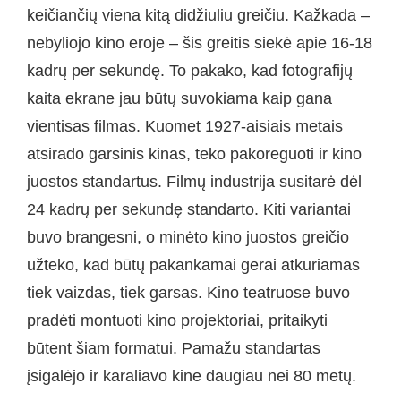
keičiančių viena kitą didžiuliu greičiu. Kažkada –
nebyliojo kino eroje – šis greitis siekė apie 16-18
kadrų per sekundę. To pakako, kad fotografijų
kaita ekrane jau būtų suvokiama kaip gana
vientisas filmas. Kuomet 1927-aisiais metais
atsirado garsinis kinas, teko pakoreguoti ir kino
juostos standartus. Filmų industrija susitarė dėl
24 kadrų per sekundę standarto. Kiti variantai
buvo brangesni, o minėto kino juostos greičio
užteko, kad būtų pakankamai gerai atkuriamas
tiek vaizdas, tiek garsas. Kino teatruose buvo
pradėti montuoti kino projektoriai, pritaikyti
būtent šiam formatui. Pamažu standartas
įsigalėjo ir karaliavo kine daugiau nei 80 metų.