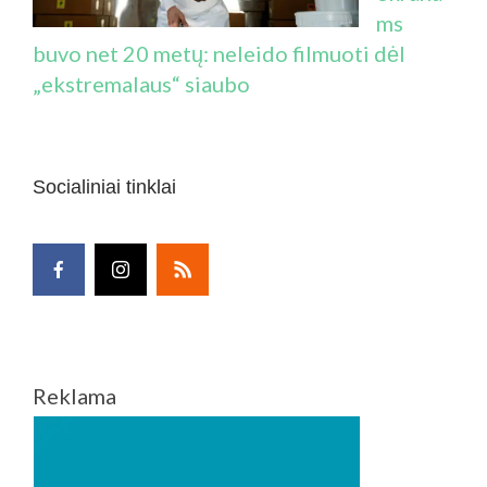
ms
buvo net 20 metų: neleido filmuoti dėl
„ekstremalaus“ siaubo
Socialiniai tinklai
Reklama