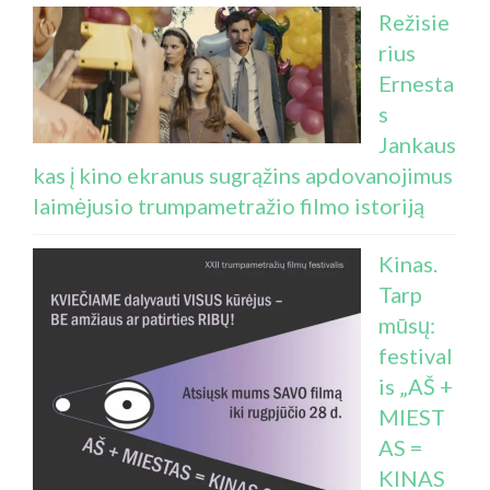
Režisie
rius
Ernesta
s
Jankaus
kas į kino ekranus sugrąžins apdovanojimus
laimėjusio trumpametražio filmo istoriją
Kinas.
Tarp
mūsų:
festival
is „AŠ +
MIEST
AS =
KINAS