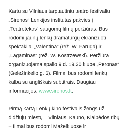
Kartu su Vilniaus tarptautiniu teatro festivaliu
„Sirenos“ Lenkijos institutas pakvies į
„Teatrotekos“ saugomų filmų peržiūras. Bus
rodomi jaunų lenkų dramaturgų ekranizuoti
spektakliai „Valentina“ (rež. W. Faruga) ir
„Lagaminas“ (rež. W. Kostrzewski). Peržiūra
organizuojama spalio 9 d. 19.30 klube „Peronas“
(Geležinkelio g. 6). Filmai bus rodomi lenkų
kalba su angliškais subtitrais. Daugiau
informacijos:
www.sirenos.lt
.
Pirmą kartą Lenkų kino festivalis žengs už
didžiųjų miestų – Vilniaus, Kauno, Klaipėdos ribų
– filmai bus rodomi Mažeikiuose ir