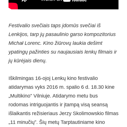
Festivalio svečiais taps įdomūs svečiai iš
Lenkijos, tarp jų pasaulinio garso kompozitorius
Michał Lorenc. Kino žiūrovų laukia dešimt
ypatingų pažinties su naujausiais lenkų filmais ir
jų kūrėjais dienų.
Iškilmingas 16-ojoj Lenkų kino festivalio
atidarymas vyks 2016 m. spalio 6 d. 18.30 kine
„Multikino” Vilniuje. Atidarymo metu bus
rodomas intriguojantis ir įtampą visą seansą
išlaikantis režisieriaus Jerzy Skolimowskio filmas
„11 minučių”. Šių metų Tarptautiniame kino