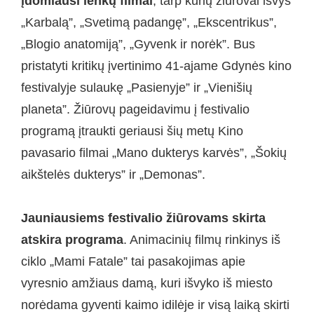
įdomiausi lenkų filmai
, tarp kurių žiūrovai išvys
„Karbalą”, „Svetimą padangę”, „Ekscentrikus”,
„Blogio anatomiją”, „Gyvenk ir norėk”. Bus
pristatyti kritikų įvertinimo 41-ajame Gdynės kino
festivalyje sulaukę „Pasienyje” ir „Vienišių
planeta”. Žiūrovų pageidavimu į festivalio
programą įtraukti geriausi šių metų Kino
pavasario filmai „Mano dukterys karvės”, „Šokių
aikštelės dukterys” ir „Demonas”.
Jauniausiems festivalio žiūrovams skirta
atskira programa
. Animacinių filmų rinkinys iš
ciklo „Mami Fatale” tai pasakojimas apie
vyresnio amžiaus damą, kuri išvyko iš miesto
norėdama gyventi kaimo idilėje ir visą laiką skirti