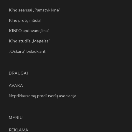
Kino seansai „Pamatyk kine“
Kino protų mūšiai
KINFO apdovanojimai
Kino studija „Mėgėjas“
„Oskarų“ belaukiant
DRAUGAI
AVAKA
Nepriklausomų prodiuserių asociacija
MENIU
REKLAMA