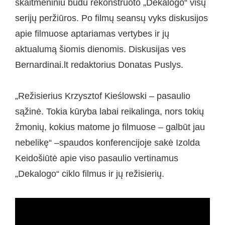
skaitmeniniu būdu rekonstruoto „Dekalogo“ visų
serijų peržiūros. Po filmų seansų vyks diskusijos
apie filmuose aptariamas vertybes ir jų
aktualumą šiomis dienomis. Diskusijas ves
Bernardinai.lt redaktorius Donatas Puslys.
„Režisierius Krzysztof Kieślowski – pasaulio
sąžinė. Tokia kūryba labai reikalinga, nors tokių
žmonių, kokius matome jo filmuose – galbūt jau
nebelikę“ –spaudos konferencijoje sakė Izolda
Keidošiūtė apie viso pasaulio vertinamus
„Dekalogo“ ciklo filmus ir jų režisierių.