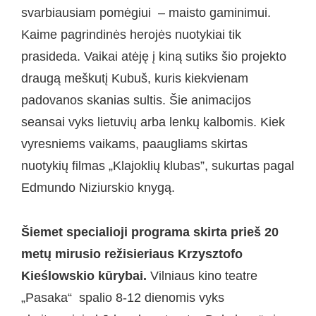
svarbiausiam pomėgiui – maisto gaminimui.
Kaime pagrindinės herojės nuotykiai tik
prasideda. Vaikai atėję į kiną sutiks šio projekto
draugą meškutį Kubuš, kuris kiekvienam
padovanos skanias sultis. Šie animacijos
seansai vyks lietuvių arba lenkų kalbomis. Kiek
vyresniems vaikams, paaugliams skirtas
nuotykių filmas „Klajoklių klubas”, sukurtas pagal
Edmundo Niziurskio knygą.
Šiemet specialioji programa skirta prieš 20
metų mirusio režisieriaus Krzysztofo
Kieślowskio kūrybai.
Vilniaus kino teatre
„Pasaka“ spalio 8-12 dienomis vyks