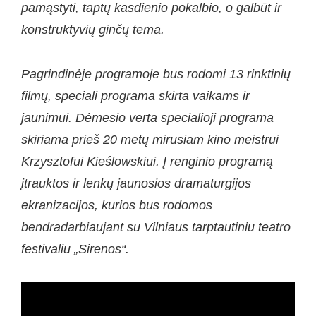
pamąstyti, taptų kasdienio pokalbio, o galbūt ir
konstruktyvių ginčų tema.
Pagrindinėje programoje bus rodomi 13 rinktini
ų
filmų, speciali programa skirta vaikams ir
jaunimui. Dėmesio verta specialioji programa
skiriama prieš 20 metų mirusiam kino meistrui
Krzysztofui Kieślowskiui.
Į renginio programą
įtrauktos ir lenkų jaunosios dramaturgijos
ekranizacijos, kurios bus rodomos
bendradarbiaujant su Vilniaus tarptautiniu teatro
festivaliu „Sirenos“.