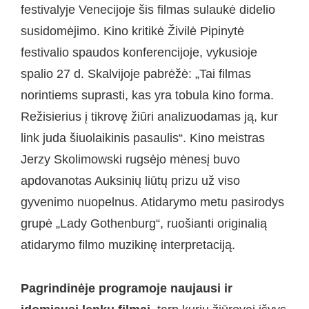
festivalyje Venecijoje šis filmas sulaukė didelio
susidomėjimo. Kino kritikė Živilė Pipinytė
festivalio spaudos konferencijoje, vykusioje
spalio 27 d. Skalvijoje pabrėžė: „Tai filmas
norintiems suprasti, kas yra tobula kino forma.
Režisierius į tikrovę žiūri analizuodamas ją, kur
link juda šiuolaikinis pasaulis“. Kino meistras
Jerzy Skolimowski rugsėjo mėnesį buvo
apdovanotas Auksinių liūtų prizu už viso
gyvenimo nuopelnus. Atidarymo metu pasirodys
grupė „Lady Gothenburg“, ruošianti originalią
atidarymo filmo muzikinę interpretaciją.
Pagrindinėje programoje naujausi ir