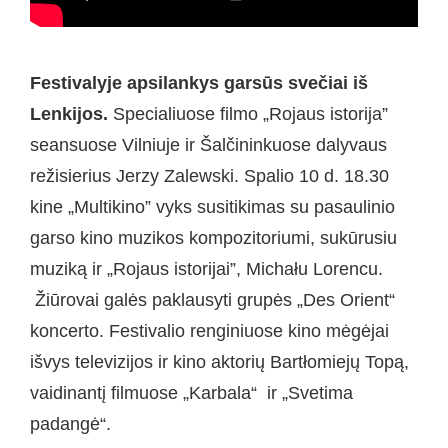
Festivalyje apsilankys garsūs svečiai iš
Lenkijos.
Specialiuose filmo „Rojaus istorija”
seansuose Vilniuje ir Šalčininkuose dalyvaus
režisierius Jerzy Zalewski. Spalio 10 d. 18.30
kine „Multikino” vyks susitikimas su pasaulinio
garso kino muzikos kompozitoriumi, sukūrusiu
muziką ir „Rojaus istorijai”, Michału Lorencu.
Žiūrovai galės paklausyti grupės „Des Orient“
koncerto. Festivalio renginiuose kino mėgėjai
išvys televizijos ir kino aktorių Bartłomiejų Topą,
vaidinantį filmuose „Karbala“ ir „Svetima
padangė“.