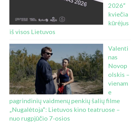
2026“
kviečia
kūrėjus
iš visos Lietuvos
Valenti
nas
Novop
olskis –
vienam
e
pagrindinių vaidmenų penkių šalių filme
„Nugalėtoja“: Lietuvos kino teatruose –
nuo rugpjūčio 7-osios