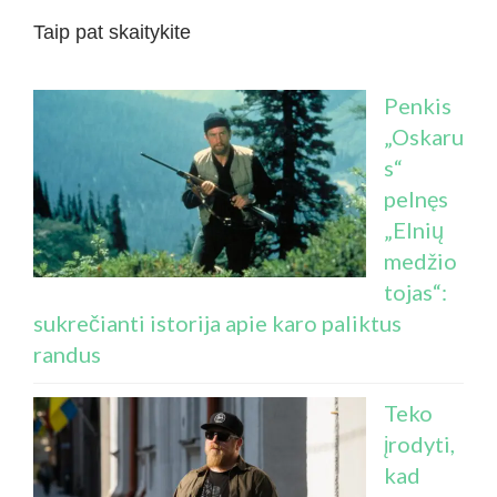
Taip pat skaitykite
Penkis
„Oskaru
s“
pelnęs
„Elnių
medžio
tojas“:
sukrečianti istorija apie karo paliktus
randus
Teko
įrodyti,
kad