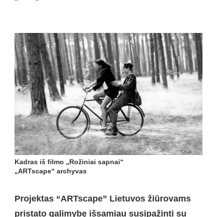
Kadras iš filmo „Rožiniai sapnai“
„ARTscape“ archyvas
Projektas “ARTscape” Lietuvos žiūrovams
pristato galimybę išsamiau susipažinti su