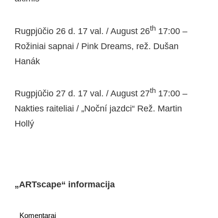
th
Rugpjūčio 26 d. 17 val. / August 26
17:00 –
Rožiniai sapnai / Pink Dreams, rež. Dušan
Hanák
th
Rugpjūčio 27 d. 17 val. / August 27
17:00 –
Nakties raiteliai / „Noční jazdci“ Rež. Martin
Hollý
„ARTscape“ informacija
Komentarai