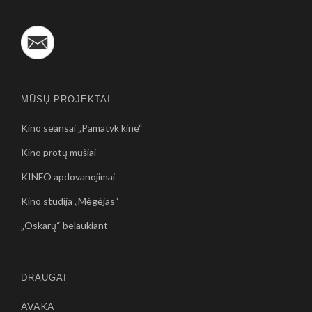
MŪSŲ PROJEKTAI
Kino seansai „Pamatyk kine“
Kino protų mūšiai
KINFO apdovanojimai
Kino studija „Mėgėjas“
„Oskarų“ belaukiant
DRAUGAI
AVAKA