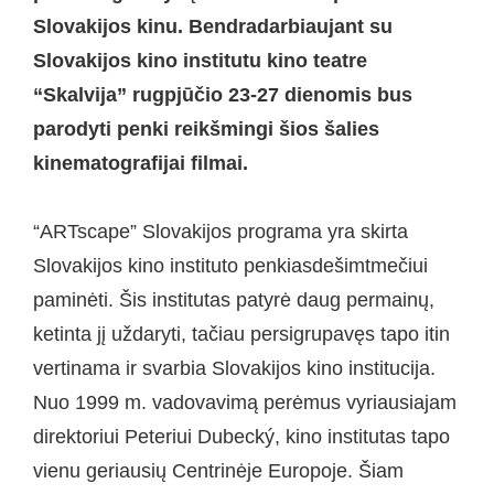
Slovakijos kinu. Bendradarbiaujant su
Slovakijos kino institutu kino teatre
“Skalvija” rugpjūčio 23-27 dienomis bus
parodyti penki reikšmingi šios šalies
kinematografijai filmai.
“ARTscape” Slovakijos programa yra skirta
Slovakijos kino instituto penkiasdešimtmečiui
paminėti. Šis institutas patyrė daug permainų,
ketinta jį uždaryti, tačiau persigrupavęs tapo itin
vertinama ir svarbia Slovakijos kino institucija.
Nuo 1999 m. vadovavimą perėmus vyriausiajam
direktoriui Peteriui Dubecký, kino institutas tapo
vienu geriausių Centrinėje Europoje. Šiam