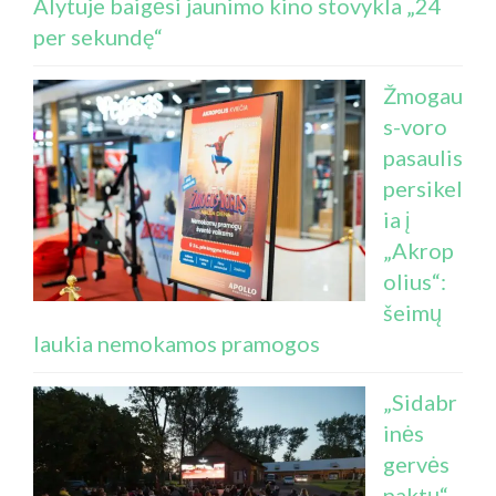
Alytuje baigėsi jaunimo kino stovykla „24
per sekundę“
Žmogau
s-voro
pasaulis
persikel
ia į
„Akrop
olius“:
šeimų
laukia nemokamos pramogos
„Sidabr
inės
gervės
naktų“