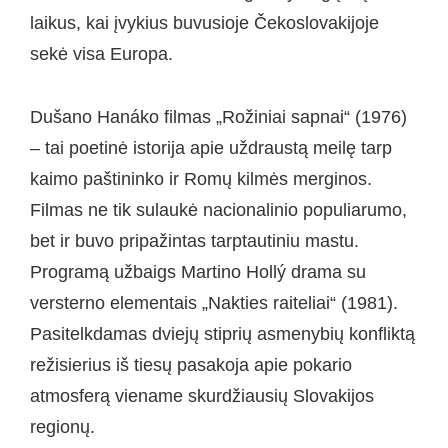
laikus, kai įvykius buvusioje Čekoslovakijoje
sekė visa Europa.
Dušano Hanáko filmas „Rožiniai sapnai“ (1976)
– tai poetinė istorija apie uždraustą meilę tarp
kaimo paštininko ir Romų kilmės merginos.
Filmas ne tik sulaukė nacionalinio populiarumo,
bet ir buvo pripažintas tarptautiniu mastu.
Programą užbaigs Martino Hollý drama su
versterno elementais „Nakties raiteliai“ (1981).
Pasitelkdamas dviejų stiprių asmenybių konfliktą
režisierius iš tiesų pasakoja apie pokario
atmosferą viename skurdžiausių Slovakijos
regionų.