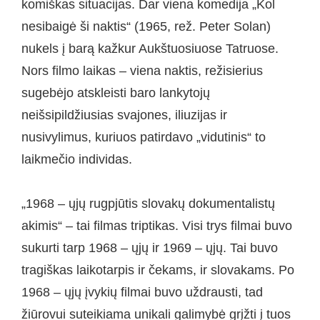
komiškas situacijas. Dar viena komedija „Kol
nesibaigė ši naktis“ (1965, rež. Peter Solan)
nukels į barą kažkur Aukštuosiuose Tatruose.
Nors filmo laikas – viena naktis, režisierius
sugebėjo atskleisti baro lankytojų
neišsipildžiusias svajones, iliuzijas ir
nusivylimus, kuriuos patirdavo „vidutinis“ to
laikmečio individas.
„1968 – ųjų rugpjūtis slovakų dokumentalistų
akimis“ – tai filmas triptikas. Visi trys filmai buvo
sukurti tarp 1968 – ųjų ir 1969 – ųjų. Tai buvo
tragiškas laikotarpis ir čekams, ir slovakams. Po
1968 – ųjų įvykių filmai buvo uždrausti, tad
žiūrovui suteikiama unikali galimybė grįžti į tuos