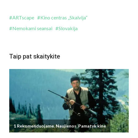
ARTscape
Kino centras „Skalvija“
Nemokami seansai
Slovakija
Taip pat skaitykite