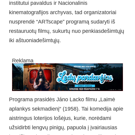
institutui pavaldus ir Nacionalinis
kinematografijos archyvas, tad organizatoriai
nusprendė “ARTscape” programą sudaryti iš
restauruotų filmų, sukurtų nuo penkiasdešimtųjų
iki aštuoniadešimtųjų.
Reklama
Programa prasidės Jáno Lacko filmu „Laimė
aplankys sekmadienį“ (1958). Tai komedija apie
aistringus loterijos lošėjus, kurie, norėdami
užsidirbti lengvų pinigų, papuola į įvairiausias