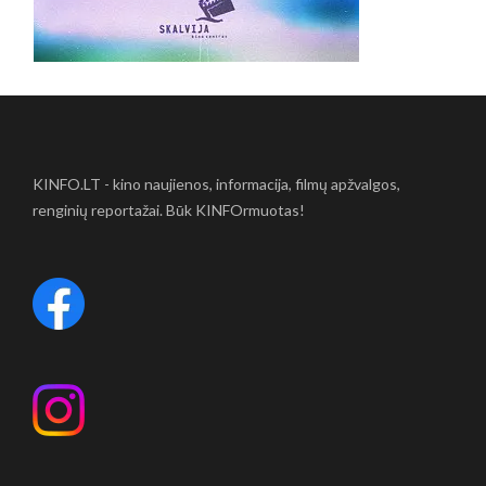
KINFO.LT - kino naujienos, informacija, filmų apžvalgos,
renginių reportažai. Būk KINFOrmuotas!