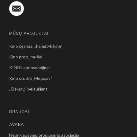
MŪSŲ PROJEKTAI
Kino seansai „Pamatyk kine“
Kino protų mūšiai
KINFO apdovanojimai
Kino studija „Mėgėjas“
„Oskarų“ belaukiant
DRAUGAI
AVAKA
Nepriklausomų prodiuserių asociacija