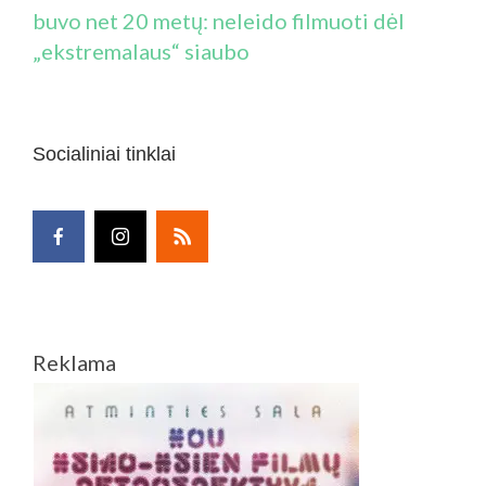
buvo net 20 metų: neleido filmuoti dėl
„ekstremalaus“ siaubo
Socialiniai tinklai
Reklama