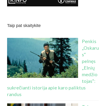
Taip pat skaitykite
Penkis
„Oskaru
s“
pelnęs
„Elnių
medžio
tojas“:
sukrečianti istorija apie karo paliktus
randus