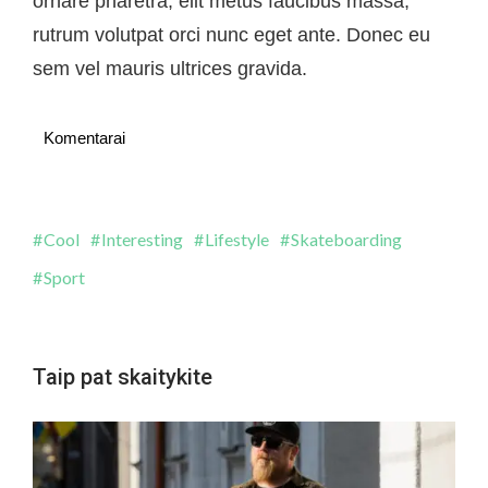
ornare pharetra, elit metus faucibus massa,
rutrum volutpat orci nunc eget ante. Donec eu
sem vel mauris ultrices gravida.
Komentarai
Cool
Interesting
Lifestyle
Skateboarding
Sport
Taip pat skaitykite