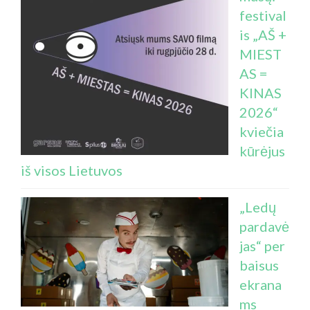
festival
is „AŠ +
MIEST
AS =
KINAS
2026“
kviečia
kūrėjus
iš visos Lietuvos
„Ledų
pardavė
jas“ per
baisus
ekrana
ms