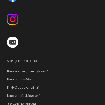
MŪSŲ PROJEKTAI
Kino seansai „Pamatyk kine“
Kino protų mūšiai
KINFO apdovanojimai
Kino studija „Mėgėjas“
„Oskarų“ belaukiant