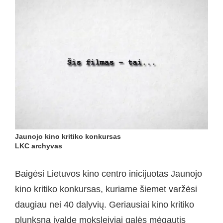
Jaunojo kino kritiko konkursas
LKC archyvas
Baigėsi Lietuvos kino centro inicijuotas Jaunojo
kino kritiko konkursas, kuriame šiemet varžėsi
daugiau nei 40 dalyvių. Geriausiai kino kritiko
plunksną įvaldę moksleiviai galės mėgautis