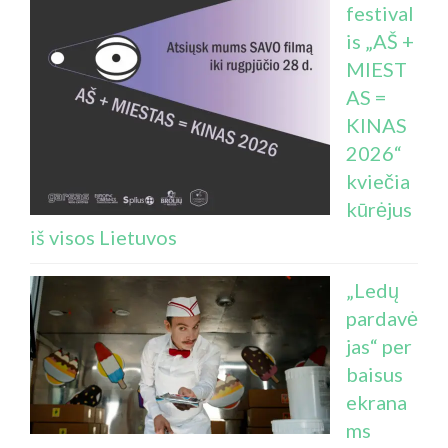
festival
is „AŠ +
MIEST
AS =
KINAS
2026“
kviečia
kūrėjus
iš visos Lietuvos
„Ledų
pardavė
jas“ per
baisus
ekrana
ms