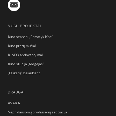
MŪSŲ PROJEKTAI
Kino seansai „Pamatyk kine“
Kino protų mūšiai
KINFO apdovanojimai
Kino studija „Mėgėjas“
„Oskarų“ belaukiant
DRAUGAI
AVAKA
Nepriklausomų prodiuserių asociacija