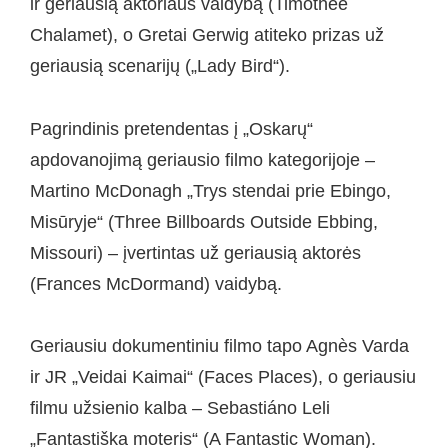
ir geriausią aktoriaus vaidybą (Timothée
Chalamet), o Gretai Gerwig atiteko prizas už
geriausią scenarijų („Lady Bird“).
Pagrindinis pretendentas į „Oskarų“
apdovanojimą geriausio filmo kategorijoje –
Martino McDonagh „Trys stendai prie Ebingo,
Misūryje“ (Three Billboards Outside Ebbing,
Missouri) – įvertintas už geriausią aktorės
(Frances McDormand) vaidybą.
Geriausiu dokumentiniu filmo tapo
Agnès Varda
ir JR „Veidai Kaimai“ (Faces Places), o geriausiu
filmu užsienio kalba –
Sebastiáno Leli
„Fantastiška moteris“ (A Fantastic Woman).