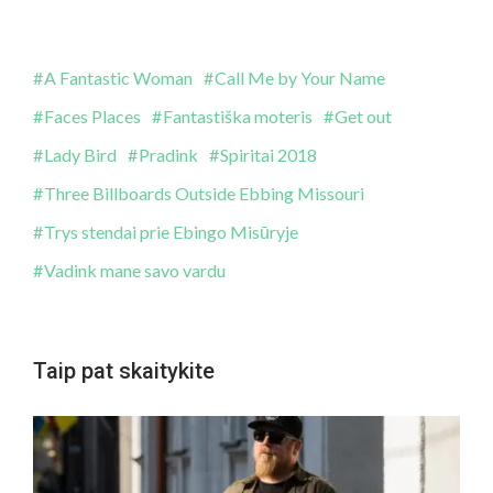
A Fantastic Woman
Call Me by Your Name
Faces Places
Fantastiška moteris
Get out
Lady Bird
Pradink
Spiritai 2018
Three Billboards Outside Ebbing Missouri
Trys stendai prie Ebingo Misūryje
Vadink mane savo vardu
Taip pat skaitykite