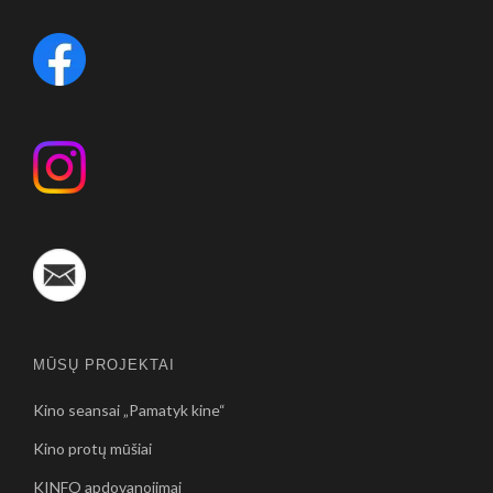
MŪSŲ PROJEKTAI
Kino seansai „Pamatyk kine“
Kino protų mūšiai
KINFO apdovanojimai