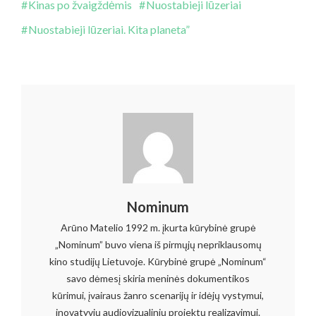
Kinas po žvaigždėmis
Nuostabieji lūzeriai
Nuostabieji lūzeriai. Kita planeta”
Nominum
Arūno Matelio 1992 m. įkurta kūrybinė grupė
„Nominum” buvo viena iš pirmųjų nepriklausomų
kino studijų Lietuvoje. Kūrybinė grupė „Nominum“
savo dėmesį skiria meninės dokumentikos
kūrimui, įvairaus žanro scenarijų ir idėjų vystymui,
inovatyvių audiovizualinių projektų realizavimui.