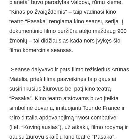
planeta” buvo parodytas Valdovų rūmų kieme.
“Kinas po žvaigždėmis” – taip vadinasi kino
teatro “Pasaka” rengiama kino seansų serija. Į
dokumentinio filmo peržiūrą atėjo maždaug 900
žmonių – tai didžiausias kada nors įvykęs šio
filmo komercinis seansas.
Seanse dalyvavo ir pats filmo režisierius Arūnas
Matelis, prieš filmą pasveikinęs taip gausiai
susirinkusius žiūrovus bei patį kino teatrą
“Pasaka”. Kino teatro atstovams buvo įteikta
simbolinė dovana, imituojanti Tour de France ir
Giro d’Italia apdovanojimą “Most combative”
(liet. “Kovingiausias”), už atkaklų filmo rodymą ir
gausų žiūrovų skaičių kino teatre “Pasaka”.