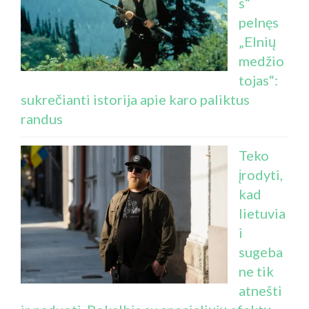
s“
pelnęs
„Elnių
medžio
tojas“:
sukrečianti istorija apie karo paliktus
randus
Teko
įrodyti,
kad
lietuvia
i
sugeba
ne tik
atnešti