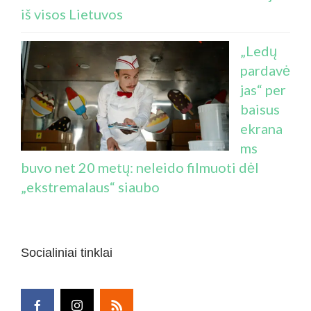
iš visos Lietuvos
„Ledų
pardavė
jas“ per
baisus
ekrana
ms
buvo net 20 metų: neleido filmuoti dėl
„ekstremalaus“ siaubo
Socialiniai tinklai