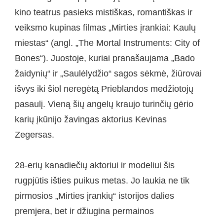
kino teatrus pasieks mistiškas, romantiškas ir
veiksmo kupinas filmas „Mirties įrankiai: Kaulų
miestas“ (angl. „The Mortal Instruments: City of
Bones“). Juostoje, kuriai pranašaujama „Bado
žaidynių“ ir „Saulėlydžio“ sagos sėkmė, žiūrovai
išvys iki šiol neregėtą Prieblandos medžiotojų
pasaulį. Vieną šių angelų kraujo turinčių gėrio
karių įkūnijo žavingas aktorius Kevinas
Zegersas.
28-erių kanadiečių aktoriui ir modeliui šis
rugpjūtis išties puikus metas. Jo laukia ne tik
pirmosios „Mirties įrankių“ istorijos dalies
premjera, bet ir džiugina permainos