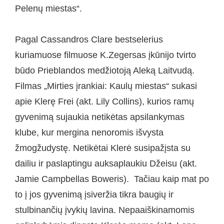
Pelenų miestas“.
Pagal Cassandros Clare bestselerius
kuriamuose filmuose K.Zegersas įkūnijo tvirto
būdo Prieblandos medžiotoją Aleką Laitvudą.
Filmas „Mirties įrankiai: Kaulų miestas“ sukasi
apie Klerę Frei (akt. Lily Collins), kurios ramų
gyvenimą sujaukia netikėtas apsilankymas
klube, kur mergina nenoromis išvysta
žmogžudystę. Netikėtai Klerė susipažįsta su
dailiu ir paslaptingu auksaplaukiu Džeisu (akt.
Jamie Campbellas Boweris). Tačiau kaip mat po
to į jos gyvenimą įsiveržia tikra baugių ir
stulbinančių įvykių lavina. Nepaaiškinamomis