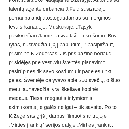
talentų agente dirbančia J.Feld susižadėjo
pernai balandį atostogaudamas su merginos
tėvais Kanadoje, Muskokoje. „Tąsyk
pasikviečiau Jaime pasivaikščioti su šuniu. Buvo
rytas, nusivedžiau ją į paplūdimį ir pasipiršau“, –
prisiminė K.Zegersas. Jis prisipažino nedaug
prisidėjęs prie vestuvių šventės planavimo –
pasirūpinęs tik savo kostiumu ir padėjęs rinkti
gėles. Šventėje dalyvavo apie 250 svečių, o šiuo
metu jaunavedžiai yra iškeliavę kopinėti
medaus. Tiesa, mėgautis intymiomis
akimirkomis jie galės neilgai – tik savaitę. Po to
K.Zegersas grįš į darbus filmuotis antrojoje
„Mirties įrankių“ serijos dalyje „Mirties įrankiai: