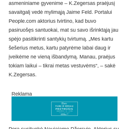
asmeniniame gyvenime – K.Zegersas praėjusį
savaitgalį vedė mylimąją Jaime Feld. Portalui
People.com aktorius tvirtino, kad buvo
pasiruošęs santuokai, mat su savo išrinktąją jau
spėjo pasitikrinti santykių tvirtumą. „Mes kartu
šešerius metus, kartu patyrėme labai daug ir
įveikėme ne vieną išbandymą. Manau, praėjus
tokiam laikui – tikrai metas vestuvėms“, – sakė
K.Zegersas.
Reklama
Pora susituokė Naujajame Džersyje. Aktorius su