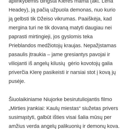
aplinkybėmis dingsta Klerės mama (akt. Lena
Headey), ją pačią užpuola demonas, nuo kurio
ją gelbsti tik Džeiso vikrumas. Paaiškėja, kad
mergina turi ne tik dovaną matyti daugiau nei
paprasti mirtingieji, jos gyslomis teka
Prieblandos medžiotojų kraujas. Nepažįstamas
pasaulis įtraukia – jame gresiantys pavojai ir
viliojanti iš angelų kilusių gėrio kovotojų galia
priverčia Klerę pasikeisti ir narsiai stot į kovą jų
pusėje.
Šiuolaikiniame Niujorke besirutuliojantis filmo
„Mirties įrankiai: Kaulų miestas“ siužetas privers
susimąstyti, galbūt išties visai šalia mūsų per
amžius verda angelų palikuonių ir demonų kova.