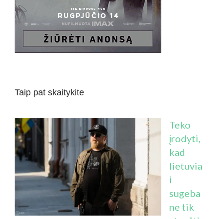
Taip pat skaitykite
Teko
įrodyti,
kad
lietuvia
i
sugeba
ne tik