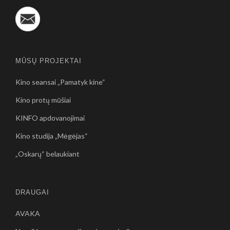
MŪSŲ PROJEKTAI
Kino seansai „Pamatyk kine“
Kino protų mūšiai
KINFO apdovanojimai
Kino studija „Mėgėjas“
„Oskarų“ belaukiant
DRAUGAI
AVAKA