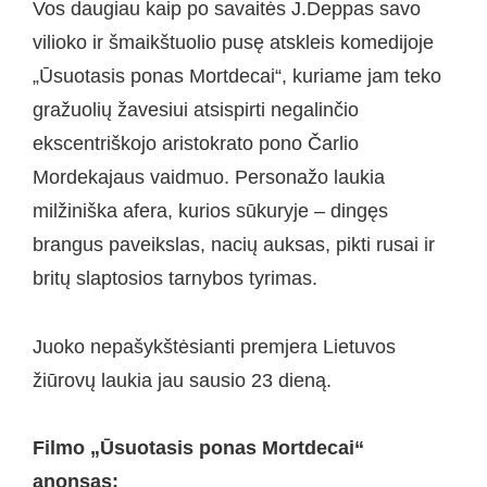
Vos daugiau kaip po savaitės J.Deppas savo
vilioko ir šmaikštuolio pusę atskleis komedijoje
„Ūsuotasis ponas Mortdecai“, kuriame jam teko
gražuolių žavesiui atsispirti negalinčio
ekscentriškojo aristokrato pono Čarlio
Mordekajaus vaidmuo. Personažo laukia
milžiniška afera, kurios sūkuryje – dingęs
brangus paveikslas, nacių auksas, pikti rusai ir
britų slaptosios tarnybos tyrimas.
Juoko nepašykštėsianti premjera Lietuvos
žiūrovų laukia jau sausio 23 dieną.
Filmo „Ūsuotasis ponas Mortdecai“
anonsas: