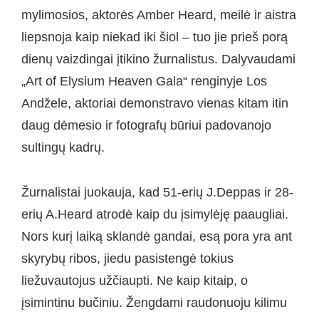
mylimosios, aktorės Amber Heard, meilė ir aistra
liepsnoja kaip niekad iki šiol – tuo jie prieš porą
dienų vaizdingai įtikino žurnalistus. Dalyvaudami
„Art of Elysium Heaven Gala“ renginyje Los
Andžele, aktoriai demonstravo vienas kitam itin
daug dėmesio ir fotografų būriui padovanojo
sultingų kadrų.
Žurnalistai juokauja, kad 51-erių J.Deppas ir 28-
erių A.Heard atrodė kaip du įsimylėję paaugliai.
Nors kurį laiką sklandė gandai, esą pora yra ant
skyrybų ribos, jiedu pasistengė tokius
liežuvautojus užčiaupti. Ne kaip kitaip, o
įsimintinu bučiniu. Žengdami raudonuoju kilimu