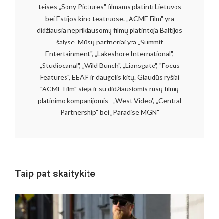
teises „Sony Pictures" filmams platinti Lietuvos
bei Estijos kino teatruose. „ACME Film" yra
didžiausia nepriklausomų filmų platintoja Baltijos
šalyse. Mūsų partneriai yra „Summit
Entertainment", „Lakeshore International",
„Studiocanal", „Wild Bunch", „Lionsgate", "Focus
Features", EEAP ir daugelis kitų. Glaudūs ryšiai
"ACME Film" sieja ir su didžiausiomis rusų filmų
platinimo kompanijomis - „West Video", „Central
Partnership" bei „Paradise MGN"
Taip pat skaitykite