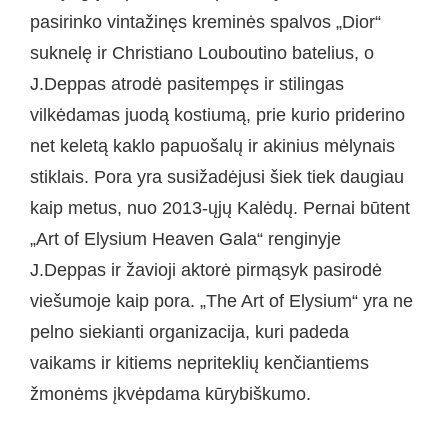
pasirinko vintažinęs kreminės spalvos „Dior“
suknelę ir Christiano Louboutino batelius, o
J.Deppas atrodė pasitempęs ir stilingas
vilkėdamas juodą kostiumą, prie kurio priderino
net keletą kaklo papuošalų ir akinius mėlynais
stiklais. Pora yra susižadėjusi šiek tiek daugiau
kaip metus, nuo 2013-ųjų Kalėdų. Pernai būtent
„Art of Elysium Heaven Gala“ renginyje
J.Deppas ir žavioji aktorė pirmąsyk pasirodė
viešumoje kaip pora. „The Art of Elysium“ yra ne
pelno siekianti organizacija, kuri padeda
vaikams ir kitiems nepriteklių kenčiantiems
žmonėms įkvėpdama kūrybiškumo.