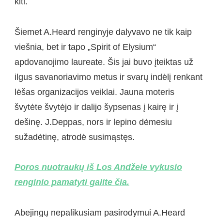
kiti.
Šiemet A.Heard renginyje dalyvavo ne tik kaip
viešnia, bet ir tapo „Spirit of Elysium“
apdovanojimo laureate. Šis jai buvo įteiktas už
ilgus savanoriavimo metus ir svarų indėlį renkant
lėšas organizacijos veiklai. Jauna moteris
švytėte švytėjo ir dalijo šypsenas į kairę ir į
dešinę. J.Deppas, nors ir lepino dėmesiu
sužadėtinę, atrodė susimąstęs.
Poros nuotraukų iš Los Andžele vykusio
renginio pamatyti galite čia.
Abejingų nepalikusiam pasirodymui A.Heard