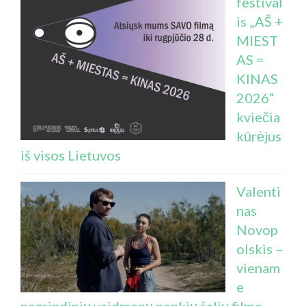
festival
is „AŠ +
MIEST
AS =
KINAS
2026“
kviečia
kūrėjus
iš visos Lietuvos
Valenti
nas
Novop
olskis –
vienam
e
pagrindinių vaidmenų penkių šalių filme