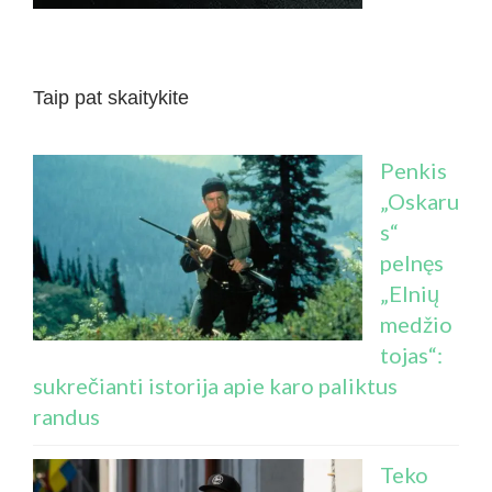
Taip pat skaitykite
Penkis
„Oskaru
s“
pelnęs
„Elnių
medžio
tojas“:
sukrečianti istorija apie karo paliktus
randus
Teko