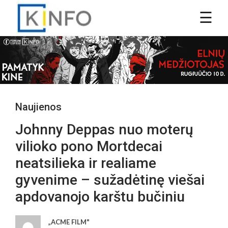
Naujienos
Johnny Deppas nuo moterų
vilioko pono Mortdecai
neatsilieka ir realiame
gyvenime – sužadėtinę viešai
apdovanojo karštu bučiniu
„ACME FILM"