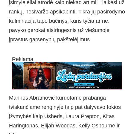
įsimylėjėliai atrodė kaip niekad artimi – laikėsi už
rankų, nesivaržė apsikabinti. Tikra jų pasirodymo
kulminacija tapo bučinys, kuris tyčia ar ne,
pavyko gerokai aistringesnis už viešumoje
įprastus garsenybių pakštelėjimus.
Reklama
Marinos Abramovič kuruotame prabanga
tviskančiame renginyje taip pat dalyvavo tokios
įžymybės kaip Usheris, Laura Prepton, Kitas
Haringtonas, Elijah Woodas, Kelly Osbourne ir