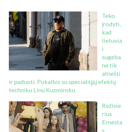
Teko
įrodyti,
kad
lietuvia
i
sugeba
ne tik
atnešti
ir paduoti. Pokalbis su specialiųjų efektų
techniku Linu Kuzminsku
Režisie
rius
Ernesta
s