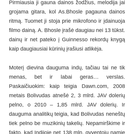
Pirmiausia ji gauna dainos žodžius, melodija jai
grojama gitara, kol As.Bhosle pagauna dainos
ritmą. Tuomet ji stoja prie mikrofono ir įdainuoja
filmo dainą. A. Bhosle įrašė daugiau nei 13 tūkst.
dainų ir net pateko į Guinnesso rekordų knygą
kaip daugiausiai kūrinių įrašiusi atlikėja.
Moterį dievina dauguma indų, tačiau tai ne tik
menas, bet ir labai geras… verslas.
Paskaičiuokim: kaip teigia Dawn.com, 2008
metais Bolivudas atnešė 2, 3 mlrd. JAV dolerių
pelno, o 2010 – 1,85 mlrd. JAV dolerių. Ir
dauguma analitikų teigia, kad Bolivudas neneštų
tiek pelno be muzikinių takelių. Nepamirškime ir
fakto, kad Indijoje net 138 mln. gyventojų namie