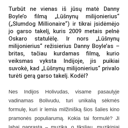
Turbūt ne vienas iš jūsų matė Danny
Boyle’o filmą „Lūšnynų milijonierius“
(„
Slumdog Millionaire
“) ir tikrai įsidėmėjo
jo garso takelį, kuris 2009 metais pelnė
Oskaro statulėlę. Ir nors „Lūšnynų
milijonierius“ režisierius Danny Boyle’as –
britas, tačiau kurdamas filmą, kurio
veiksmas vyksta Indijoje, jis puikiai
suvokė, kad „Lūšnynų milijonierius“ privalo
turėti gerą garso takelį. Kodėl?
Nes Indijos Holivudas, visame pasaulyje
vadinamas Bolivudu, turi unikalią sėkmės
formulę, kuri ir lemia milžinišką šios šalies kino
pramonės populiarumą. Kokia tai formulė? Ji
labai paprasta – muzika, o tiksliau, muzikiniai