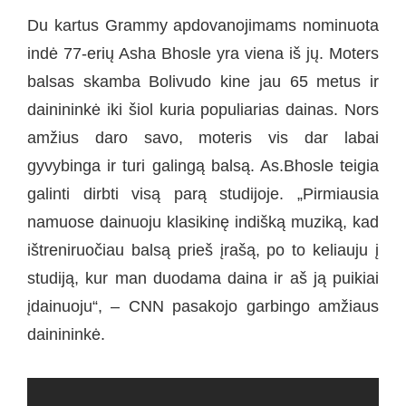
Du kartus Grammy apdovanojimams nominuota
indė 77-erių Asha Bhosle yra viena iš jų. Moters
balsas skamba Bolivudo kine jau 65 metus ir
dainininkė iki šiol kuria populiarias dainas. Nors
amžius daro savo, moteris vis dar labai
gyvybinga ir turi galingą balsą. As.Bhosle teigia
galinti dirbti visą parą studijoje. „Pirmiausia
namuose dainuoju klasikinę indišką muziką, kad
ištreniruočiau balsą prieš įrašą, po to keliauju į
studiją, kur man duodama daina ir aš ją puikiai
įdainuoju“, – CNN pasakojo garbingo amžiaus
dainininkė.