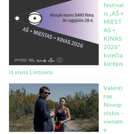
festival
is „AŠ +
MIEST
AS =
KINAS
2026“
kviečia
kūrėjus
iš visos Lietuvos
Valenti
nas
Novop
olskis –
vienam
e