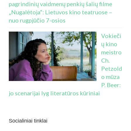
pagrindinių vaidmenų penkių šalių filme
„Nugalėtoja“: Lietuvos kino teatruose –
nuo rugpjūčio 7-osios
Vokieči
ų kino
meistro
Ch.
Petzold
o mūza
P. Beer:
jo scenarijai lyg literatūros kūriniai
Socialiniai tinklai