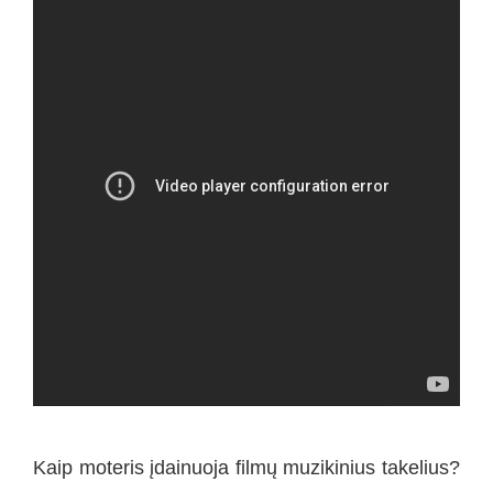
Kaip moteris įdainuoja filmų muzikinius takelius?