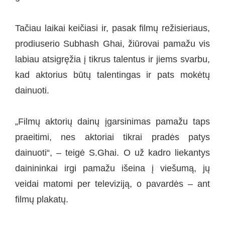
Tačiau laikai keičiasi ir, pasak filmų režisieriaus,
prodiuserio Subhash Ghai, žiūrovai pamažu vis
labiau atsigręžia į tikrus talentus ir jiems svarbu,
kad aktorius būtų talentingas ir pats mokėtų
dainuoti.
„Filmų aktorių dainų įgarsinimas pamažu taps
praeitimi, nes aktoriai tikrai pradės patys
dainuoti“, – teigė S.Ghai. O už kadro liekantys
dainininkai irgi pamažu išeina į viešumą, jų
veidai matomi per televiziją, o pavardės – ant
filmų plakatų.