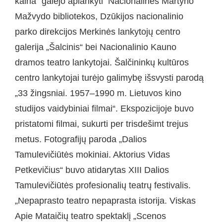
kaina“ galėjo aplankyti Nacionalinės Martyno
Mažvydo bibliotekos, Dzūkijos nacionalinio
parko direkcijos Merkinės lankytojų centro
galerija „Šalcinis“ bei Nacionalinio Kauno
dramos teatro lankytojai. Šalčininkų kultūros
centro lankytojai turėjo galimybę išsvysti parodą
„33 žingsniai. 1957–1990 m. Lietuvos kino
studijos vaidybiniai filmai“. Ekspozicijoje buvo
pristatomi filmai, sukurti per trisdešimt trejus
metus. Fotografijų paroda „Dalios
Tamulevičiūtės mokiniai. Aktorius Vidas
Petkevičius“ buvo atidarytas XIII Dalios
Tamulevičiūtės profesionalių teatrų festivalis.
„Nepaprasto teatro nepaprasta istorija. Viskas
Apie Mataičių teatro spektaklį „Scenos