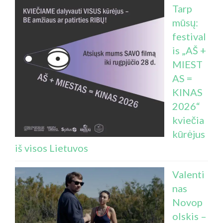
Tarp
mūsų:
festival
is „AŠ +
MIEST
AS =
KINAS
2026“
kviečia
kūrėjus
iš visos Lietuvos
Valenti
nas
Novop
olskis –