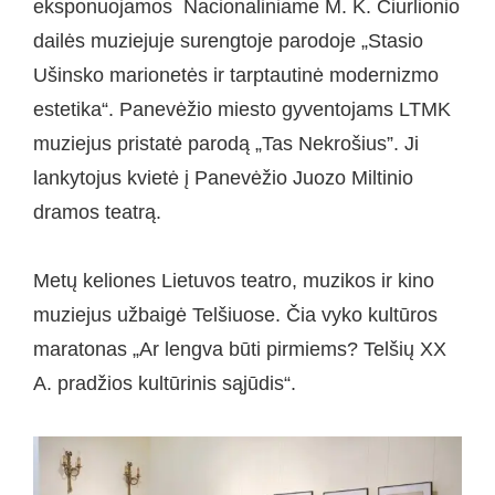
eksponuojamos Nacionaliniame M. K. Čiurlionio
dailės muziejuje surengtoje parodoje „Stasio
Ušinsko marionetės ir tarptautinė modernizmo
estetika“. Panevėžio miesto gyventojams LTMK
muziejus pristatė parodą „Tas Nekrošius”. Ji
lankytojus kvietė į Panevėžio Juozo Miltinio
dramos teatrą.
Metų keliones Lietuvos teatro, muzikos ir kino
muziejus užbaigė Telšiuose. Čia vyko kultūros
maratonas „Ar lengva būti pirmiems? Telšių XX
A. pradžios kultūrinis sąjūdis“.