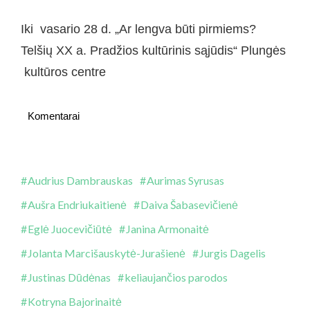
Iki vasario 28 d. „Ar lengva būti pirmiems?
Telšių XX a. Pradžios kultūrinis sąjūdis“ Plungės
kultūros centre
Komentarai
Audrius Dambrauskas
Aurimas Syrusas
Aušra Endriukaitienė
Daiva Šabasevičienė
Eglė Juocevičiūtė
Janina Armonaitė
Jolanta Marcišauskytė-Jurašienė
Jurgis Dagelis
Justinas Dūdėnas
keliaujančios parodos
Kotryna Bajorinaitė