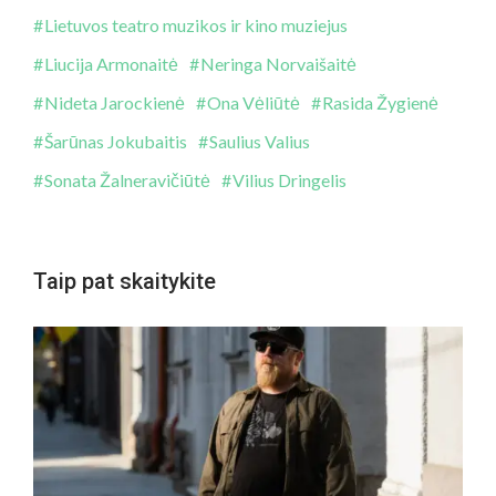
Lietuvos teatro muzikos ir kino muziejus
Liucija Armonaitė
Neringa Norvaišaitė
Nideta Jarockienė
Ona Vėliūtė
Rasida Žygienė
Šarūnas Jokubaitis
Saulius Valius
Sonata Žalneravičiūtė
Vilius Dringelis
Taip pat skaitykite