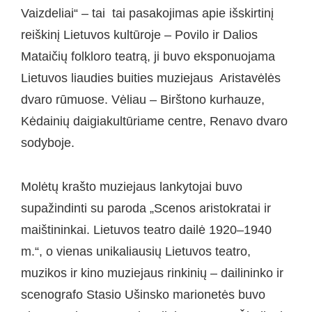
Vaizdeliai“ – tai tai pasakojimas apie išskirtinį
reiškinį Lietuvos kultūroje – Povilo ir Dalios
Mataičių folkloro teatrą, ji buvo eksponuojama
Lietuvos liaudies buities muziejaus Aristavėlės
dvaro rūmuose. Vėliau – Birštono kurhauze,
Kėdainių daigiakultūriame centre, Renavo dvaro
sodyboje.
Molėtų krašto muziejaus lankytojai buvo
supažindinti su paroda „Scenos aristokratai ir
maištininkai. Lietuvos teatro dailė 1920–1940
m.“, o vienas unikaliausių Lietuvos teatro,
muzikos ir kino muziejaus rinkinių – dailininko ir
scenografo Stasio Ušinsko marionetės buvo