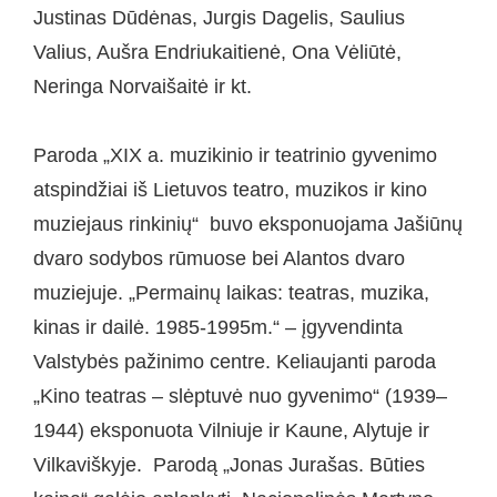
Justinas Dūdėnas, Jurgis Dagelis, Saulius
Valius, Aušra Endriukaitienė, Ona Vėliūtė,
Neringa Norvaišaitė ir kt.
Paroda „XIX a. muzikinio ir teatrinio gyvenimo
atspindžiai iš Lietuvos teatro, muzikos ir kino
muziejaus rinkinių“ buvo eksponuojama Jašiūnų
dvaro sodybos rūmuose bei Alantos dvaro
muziejuje. „Permainų laikas: teatras, muzika,
kinas ir dailė. 1985-1995m.“ – įgyvendinta
Valstybės pažinimo centre. Keliaujanti paroda
„Kino teatras – slėptuvė nuo gyvenimo“ (1939–
1944) eksponuota Vilniuje ir Kaune, Alytuje ir
Vilkaviškyje. Parodą „Jonas Jurašas. Būties