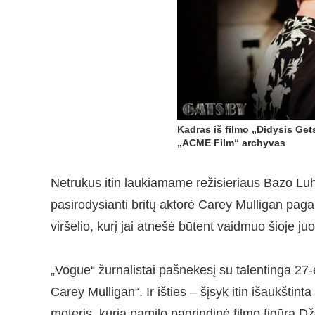
Kadras iš filmo „Didysis Get
„ACME Film“ archyvas
Netrukus itin laukiamame režisieriaus Bazo Luh
pasirodysianti britų aktorė Carey Mulligan pag
viršelio, kurį jai atnešė būtent vaidmuo šioje juo
„Vogue“ žurnalistai pašnekesį su talentinga 27-e
Carey Mulligan“. Ir išties – šįsyk itin išaukštinta
moteris, kurią pamilo pagrindinė filmo figūra D