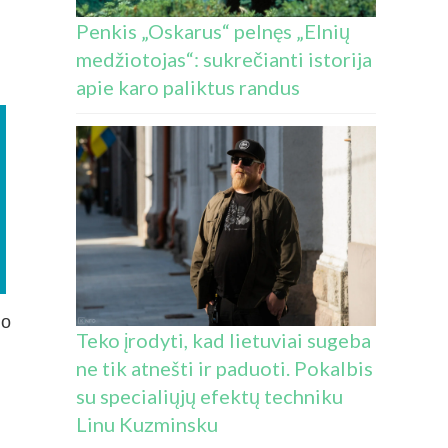
Penkis „Oskarus“ pelnęs „Elnių
medžiotojas“: sukrečianti istorija
apie karo paliktus randus
io
Teko įrodyti, kad lietuviai sugeba
ne tik atnešti ir paduoti. Pokalbis
su specialiųjų efektų techniku
Linu Kuzminsku