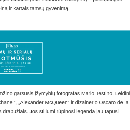
iną ir kartais tamsų gyvenimą.
mžino garsusis įžymybių fotografas Mario Testino. Leidin
nel“, „Alexander McQueen“ ir dizainerio Oscaro de la
 drabužiais. Jos stiliumi rūpinosi legenda jau tapusi