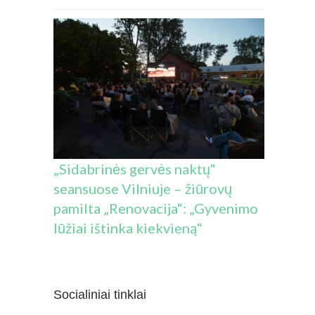
„Sidabrinės gervės naktų“
seansuose Vilniuje – žiūrovų
pamilta „Renovacija“: „Gyvenimo
lūžiai ištinka kiekvieną“
Socialiniai tinklai