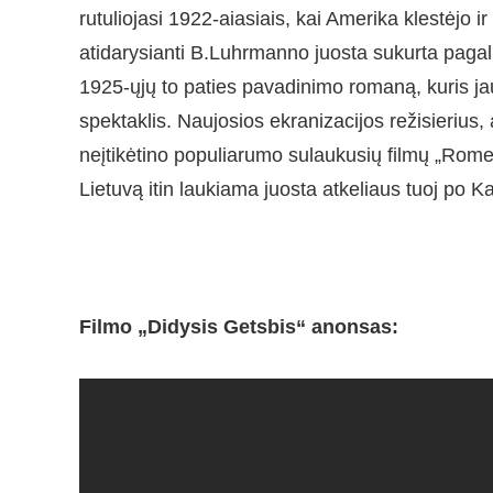
rutuliojasi 1922-aiasiais, kai Amerika klestėjo i
atidarysianti B.Luhrmanno juosta sukurta pagal 
1925-ųjų to paties pavadinimo romaną, kuris j
spektaklis. Naujosios ekranizacijos režisieriu
neįtikėtino populiarumo sulaukusių filmų „Romeo 
Lietuvą itin laukiama juosta atkeliaus tuoj po K
Filmo „Didysis Getsbis“ anonsas: