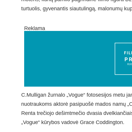
turtuolis, gyvenantis siautulingą, malonumų kup
Reklama
C.Mulligan žurnalo „Vogue“ fotosesijos metu įa
nuotraukoms aktorė pasipuošė mados namų „Cha
Renta trečiojo dešimtmečio dvasia dvelkiančiais
„Vogue“ kūrybos vadovė Grace Coddington.