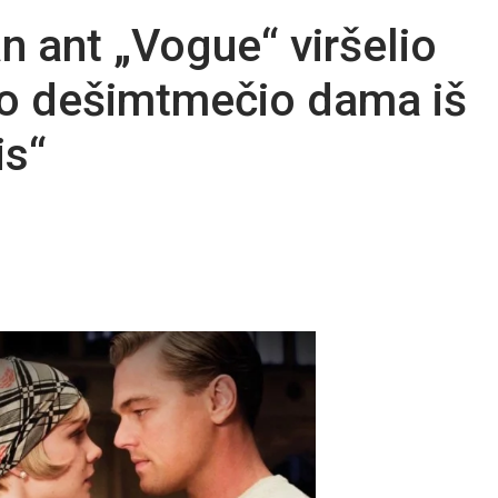
n ant „Vogue“ viršelio
ojo dešimtmečio dama iš
is“