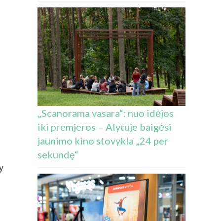
„Scanorama vasara“: nuo idėjos
iki premjeros – Alytuje baigėsi
jaunimo kino stovykla „24 per
sekundę“
y