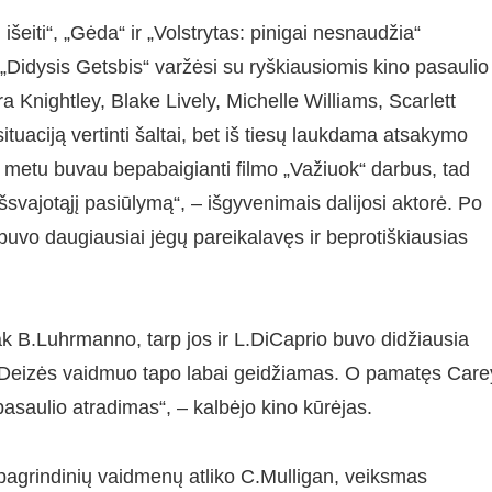
šeiti“, „Gėda“ ir „Volstrytas: pinigai nesnaudžia“
„Didysis Getsbis“ varžėsi su ryškiausiomis kino pasaulio
 Knightley, Blake Lively, Michelle Williams, Scarlett
tuaciją vertinti šaltai, bet iš tiesų laukdama atsakymo
o metu buvau bepabaigianti filmo „Važiuok“ darbus, tad
šsvajotąjį pasiūlymą“, – išgyvenimais dalijosi aktorė. Po
“ buvo daugiausiai jėgų pareikalavęs ir beprotiškiausias
k B.Luhrmanno, tarp jos ir L.DiCaprio buvo didžiausia
o, Deizės vaidmuo tapo labai geidžiamas. O pamatęs Care
asaulio atradimas“, – kalbėjo kino kūrėjas.
 pagrindinių vaidmenų atliko C.Mulligan, veiksmas