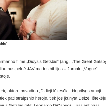
sbis“
rmanno filme „Didysis Getsbis“ (angl. „The Great Gatsby
aliau nusipelnė JAV mados biblijos – žurnalo „Vogue“
stoje.
rių aktore pavadino „Didieji lūkesčiai: Neprilygstamoji
 tiek pati straipsnio herojė, tiek jos įkūnyta Deizė, ištekėju
žėjus Getsbis (akt. Leonardo DiCaprio) – paslaptingas