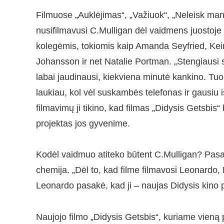
Filmuose „Auklėjimas“, „Važiuok“, „Neleisk man i
nusifilmavusi C.Mulligan dėl vaidmens juostoje 
kolegėmis, tokiomis kaip Amanda Seyfried, Keira
Johansson ir net Natalie Portman. „Stengiausi si
labai jaudinausi, kiekviena minutė kankino. Tu
laukiau, kol vėl suskambės telefonas ir gausiu i
filmavimų ji tikino, kad filmas „Didysis Getsbis
projektas jos gyvenime.
Kodėl vaidmuo atiteko būtent C.Mulligan? Pasa
chemija. „Dėl to, kad filme filmavosi Leonard
Leonardo pasakė, kad ji – naujas Didysis kino p
Naujojo filmo „Didysis Getsbis“, kuriame vieną