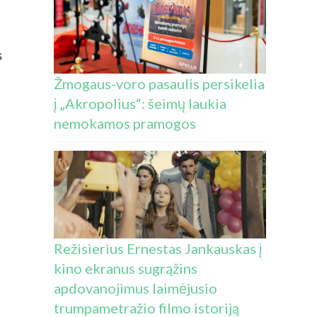
s
Žmogaus-voro pasaulis persikelia
į „Akropolius“: šeimų laukia
nemokamos pramogos
Režisierius Ernestas Jankauskas į
kino ekranus sugrąžins
apdovanojimus laimėjusio
trumpametražio filmo istoriją