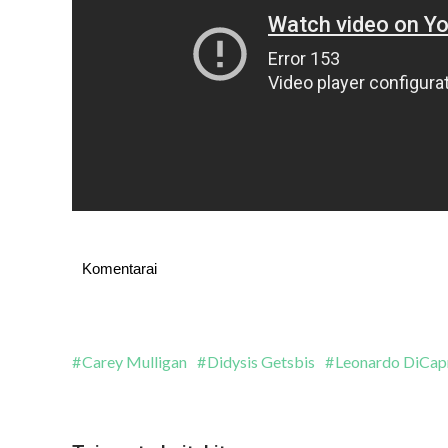
Komentarai
Carey Mulligan
Didysis Getsbis
Leonardo DiCap