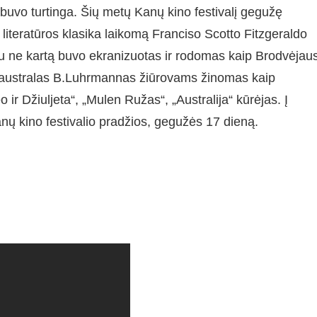
r buvo turtinga. Šių metų Kanų kino festivalį gegužę
literatūros klasika laikomą Franciso Scotto Fitzgeraldo
au ne kartą buvo ekranizuotas ir rodomas kaip Brodvėjau
s, australas B.Luhrmannas žiūrovams žinomas kaip
ir Džiuljeta“, „Mulen Ružas“, „Australija“ kūrėjas. Į
anų kino festivalio pradžios, gegužės 17 dieną.