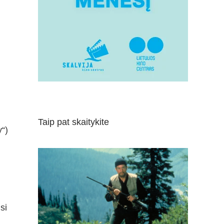
Taip pat skaitykite
“)
si