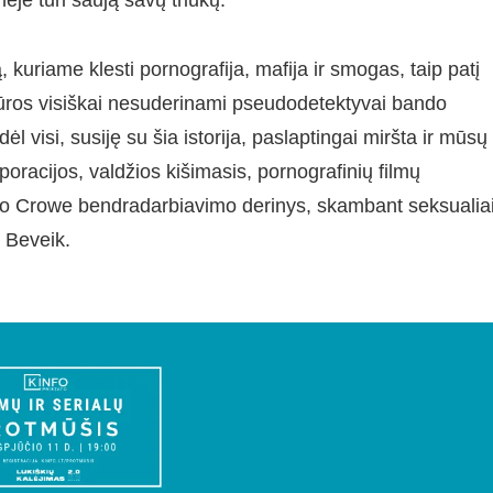
ėje turi saują savų triukų.
, kuriame klesti pornografija, mafija ir smogas, taip patį
iūros visiškai nesuderinami pseudodetektyvai bando
l visi, susiję su šia istorija, paslaptingai miršta ir mūsų
rporacijos, valdžios kišimasis, pornografinių filmų
lo Crowe bendradarbiavimo derinys, skambant seksualia
? Beveik.