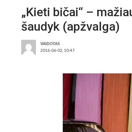
„Kieti bičai“ – maži
šaudyk (apžvalga)
VAIDOTAS
2016-06-02, 10:47