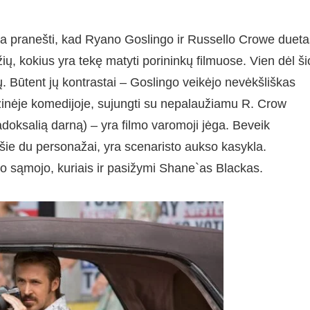
ra pranešti, kad Ryano Goslingo ir Russello Crowe dueta
, kokius yra tekę matyti porininkų filmuose. Vien dėl ši
gų. Būtent jų kontrastai – Goslingo veikėjo nevėkšliškas
fizinėje komedijoje, sujungti su nepalaužiamu R. Crow
doksalią darną) – yra filmo varomoji jėga. Beveik
 šie du personažai, yra scenaristo aukso kasykla.
ko sąmojo, kuriais ir pasižymi Shane`as Blackas.