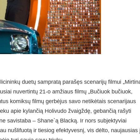
licininkų duetų sampratą parašęs scenarijų filmui „Mirtin
iausiai nuvertintų 21-o amžiaus filmų „Bučiuok bučiuok,
intus komiksų filmų gerbėjus savo netikėtais scenarijaus
neku apie kylančią Holivudo žvaigždę, gebančią rašyti
bine savistaba – Shane`ą Blacką. Ir nors subjektyviai
iau nušlifuotą ir tiesiog efektyvesnį, vis dėlto, naujausias 