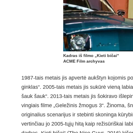
Kadras iš filmo „Kieti bičai“
ACME Film archyvas
1987-tais metais jis apvertė aukštyn kojomis po
ginklas“. 2005-tais metais jis sukūrė vieną lab
šauk šauk“. 2013-tais metais jis šokiravo išlep
vingiais filme „Geležinis žmogus 3“. Žinoma, š
originalius scenarijus ir stebinti skoninga kūry
vertinčiau jo 2005-tųjų hitą kaip režisūriškai lab