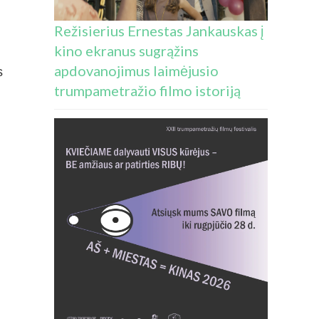
Režisierius Ernestas Jankauskas į
kino ekranus sugrąžins
apdovanojimus laimėjusio
s
trumpametražio filmo istoriją
,