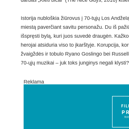
darbas „Kieti bičai“ (The Nice Guys, 2016) kišen
Istorija nubloškia žiūrovus į 70-tųjų Los Andželą
miestą paverčiant savitu personažu. Du iš paž
išspręsti bylą, kuri juos suvedė draugėn. Kažkodė
herojai atsiduria viso to įkarštyje. Korupcija, ko
žvaigždės ir tobulo Ryano Goslingo bei Russel
70-ųjų muzikai – juk toks junginys negali klysti
Reklama