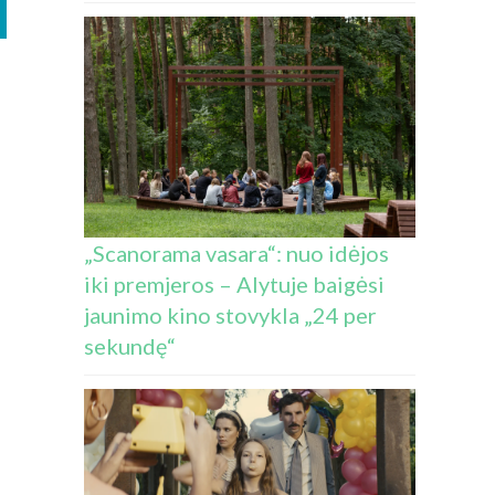
„Scanorama vasara“: nuo idėjos
iki premjeros – Alytuje baigėsi
jaunimo kino stovykla „24 per
sekundę“