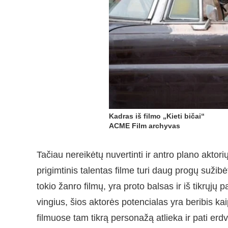
Kadras iš filmo „Kieti bičai“
ACME Film archyvas
Tačiau nereikėtų nuvertinti ir antro plano aktori
prigimtinis talentas filme turi daug progų sužibė
tokio žanro filmų, yra proto balsas ir iš tikrųjų 
vingius, šios aktorės potencialas yra beribis ka
filmuose tam tikrą personažą atlieka ir pati erdv