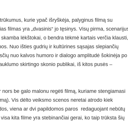
 trūkumus, kurie ypač išryškėja, palyginus filmą su
s filmas yra „dvasinis“ jo tęsinys. Visų pirma, scenariju
ai skamba lėkštokai, o bendra tėkmė kartais verčia klausti
s. Nuo išties gudrių ir kultūrines sąsajas slepiančių
rsčių nuo kalvos humoro ir dialogo amplitudė šokinėja po
rauklumo skirtingo skonio publikai, iš kitos pusės –
 Ir nors be galo malonu regėti filmą, kuriame stengiamasi
amą). Vis dėlto veiksmo scenos neretai atrodo kiek
Rodos, viena ar dvi papildomos paros redaguojant nebūtų
isa kita filme yra stebinančiai gerai, ko taip trūksta šių