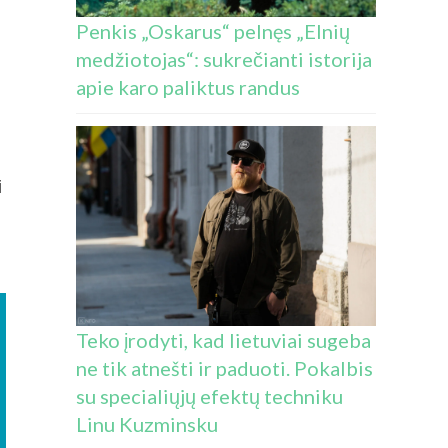
Penkis „Oskarus“ pelnęs „Elnių
medžiotojas“: sukrečianti istorija
apie karo paliktus randus
i
Teko įrodyti, kad lietuviai sugeba
ne tik atnešti ir paduoti. Pokalbis
su specialiųjų efektų techniku
Linu Kuzminsku