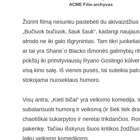
ACME Film archyvas
Žiūrint filmą nesunku pastebėti du akivaizdžius
„Bučiuok bučiuok, šauk šauk“, kadangi naujausia
atrodo ne iki galo išgrynintas. Tam tikri juokeli
ar tai yra Shane`o Blacko išmonės galimybių ribo
pokštų iki primityviausių Ryano Goslingo kūlve
visą kino salę. Iš vienos pusės, tai suteikia pat
stokojama nuoseklaus humoro.
Visų antra, „Kieti bičai“ yra veiksmo komedija.
subalansuoti humorą ir veiksmą (ir šiek tiek dr
chaotiškai sukarpytos ir neretai trikdančios. 
pakenkę. Tačiau išskyrus šiuos kritikos žodžius v
laikų veiksmo komedijoms.