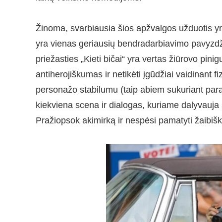
Žinoma, svarbiausia šios apžvalgos užduotis y
yra vienas geriausių bendradarbiavimo pavyzdžių
priežasties „Kieti bičai“ yra vertas žiūrovo pini
antiherojiškumas ir netikėti įgūdžiai vaidinant 
personažo stabilumu (taip abiem sukuriant para
kiekviena scena ir dialogas, kuriame dalyvauja
Pražiopsok akimirką ir nespėsi pamatyti žaibiš