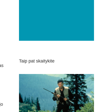
Taip pat skaitykite
as
jo