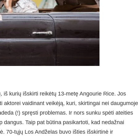
ų, iš kurių išskirti reikėtų 13-metę Angourie Rice. Jos
ti aktorei vaidinant veikėją, kuri, skirtingai nei daugumoje
padeda (!) spręsti problemas. Ir nors sunku spėti ateities
ip dangus. Taip pat būtina pasikartoti, kad nedažnai
ė. 70-tųjų Los Andželas buvo išties išskirtinė ir