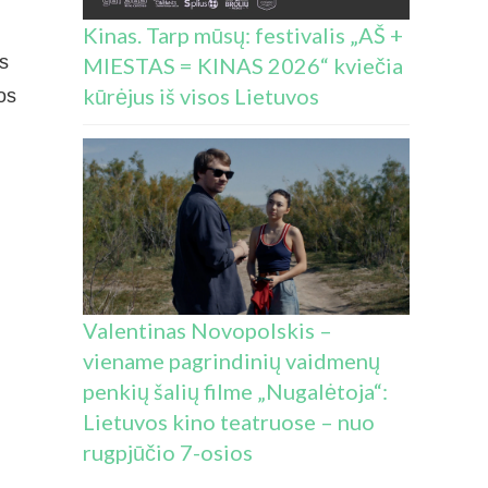
Kinas. Tarp mūsų: festivalis „AŠ +
s
MIESTAS = KINAS 2026“ kviečia
kūrėjus iš visos Lietuvos
os
Valentinas Novopolskis –
viename pagrindinių vaidmenų
penkių šalių filme „Nugalėtoja“:
Lietuvos kino teatruose – nuo
rugpjūčio 7-osios