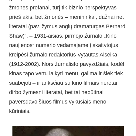
žmonės profanai, turį tik biznio perspektyvas
prieš akis, bet žmonės – menininkai, dažnai net
literatai (pav. žymus anglų dramaturgas Bernard
Shaw)“, – 1931-aisias, pirmojo žurnalo „Kino
naujienos“ numerio vedamajame į skaitytojus
kreipėsi žurnalo redaktorius Vytautas Alseika
(1912-2002). Nors žurnalisto pavyzdžiais, kodėl
kinas tapo vertu laikyti menu, galima ir šiek tiek
suabejoti – ir anksčiau su kino filmais neretai
dirbo žymesni literatai, bet tai nebūtinai
paversdavo šiuos filmus vykusiais meno
kūriniais.