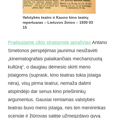
Valstybės teatro ir Kauno kino teatrų
repertuaras – Lietuvos žinios – 1930 03
15
Praėjusiame ciklo straipsnyje aprašytas
Antano
Smetonos perspėjimas jaunimui nesižavėti
„kinematografais palaikančiais mechanizuotą
kultūrą“, o daugiau dėmesio skirti meno
įstaigoms (suprask, kino teatras tokia įstaiga
nėra), visų pirma teatrui, nemaža dalimi
atspindėjo dar senus kino priešininkų
argumentus. Gausiai remiamas valstybės
teatras buvo meno įstaiga, nes ten menininkas
scenoje ir žiūrovas salėje užmegzdavo gyvą