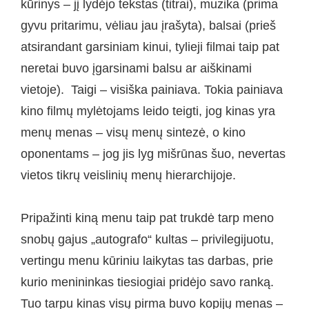
kūrinys – jį lydėjo tekstas (titrai), muzika (prima
gyvu pritarimu, vėliau jau įrašyta), balsai (prieš
atsirandant garsiniam kinui, tylieji filmai taip pat
neretai buvo įgarsinami balsu ar aiškinami
vietoje). Taigi – visiška painiava. Tokia painiava
kino filmų mylėtojams leido teigti, jog kinas yra
menų menas – visų menų sintezė, o kino
oponentams – jog jis lyg mišrūnas šuo, nevertas
vietos tikrų veislinių menų hierarchijoje.
Pripažinti kiną menu taip pat trukdė tarp meno
snobų gajus „autografo“ kultas – privilegijuotu,
vertingu menu kūriniu laikytas tas darbas, prie
kurio menininkas tiesiogiai pridėjo savo ranką.
Tuo tarpu kinas visų pirma buvo kopijų menas –