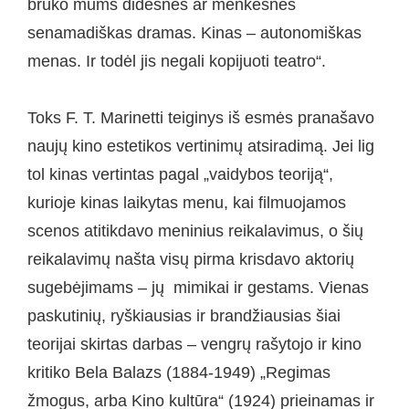
bruko mums didesnes ar menkesnes
senamadiškas dramas. Kinas – autonomiškas
menas. Ir todėl jis negali kopijuoti teatro“.
Toks F. T. Marinetti teiginys iš esmės pranašavo
naujų kino estetikos vertinimų atsiradimą. Jei lig
tol kinas vertintas pagal „vaidybos teoriją“,
kurioje kinas laikytas menu, kai filmuojamos
scenos atitikdavo meninius reikalavimus, o šių
reikalavimų našta visų pirma krisdavo aktorių
sugebėjimams – jų mimikai ir gestams. Vienas
paskutinių, ryškiausias ir brandžiausias šiai
teorijai skirtas darbas – vengrų rašytojo ir kino
kritiko Bela Balazs (1884-1949) „Regimas
žmogus, arba Kino kultūra“ (1924) prieinamas ir