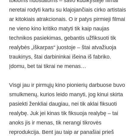
tokioms nuostatoms – savo kūdikystėje filmai
neretai rodyti kartu su klajojančiais cirko artistais
ar kitokiais atrakcionais. O ir patys pirmieji filmai
ne vieno kino kritiko matyti tik kaip naujas
technikos pasiekimas, gebantis užfiksuoti tik
realybės „iškarpas“ juostoje – štai atvažiuoja
traukinys, štai darbininkai išeina iš fabriko.
Įdomu, bet tai tikrai ne menas…
Visgi jau ir pirmųjų kino pionierių darbuose buvo
smulkmenų, kurios leido manyti, jog kinui skirta
pasiekti ženkliai daugiau, nei tik aklai fiksuoti
realybę. Juk jei kinas tik fiksuoja realybę – tai
anoks jis ir menas, tik nerangi tikrovės
reprodukcija. Bent jau taip ar panašiai prieš