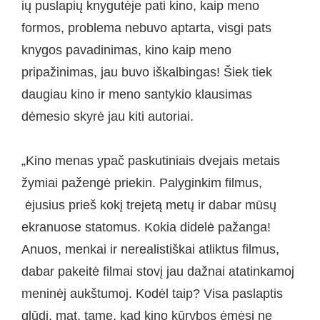
ių puslapių knygutėje pati kino, kaip meno
formos, problema nebuvo aptarta, visgi pats
knygos pavadinimas, kino kaip meno
pripažinimas, jau buvo iškalbingas! Šiek tiek
daugiau kino ir meno santykio klausimas
dėmesio skyrė jau kiti autoriai.
„Kino menas ypač paskutiniais dvejais metais
žymiai pažengė priekin. Palyginkim filmus,
ėjusius prieš kokį trejetą metų ir dabar mūsų
ekranuose statomus. Kokia didelė pažanga!
Anuos, menkai ir nerealistiškai atliktus filmus,
dabar pakeitė filmai stovį jau dažnai atatinkamoj
meninėj aukštumoj. Kodėl taip? Visa paslaptis
glūdi, mat, tame, kad kino kūrybos ėmėsi ne