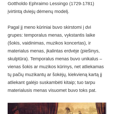
Gottholdo Ephraimo Lessingo (1729-1781)
įvirtintą dviejų dėmenų modelį.
Pagal jį meno kūriniai buvo skirstomi į dvi
grupes: temporalus menas, vykstantis laike
(šokis, vaidinimas, muzikos koncertas), ir
materialus menas, įkalintas erdvėje (piešinys,
skulptūra). Temporalus menas buvo unikalus –
vienas šokis ar muzikos kūrinys, net atliekamas
tų pačių muzikantų ar šokėjų, kiekvieną kartą jį
atliekant galėjo suskambėti kitaip; tuo tarpu
materialusis menas visuomet buvo toks pat.