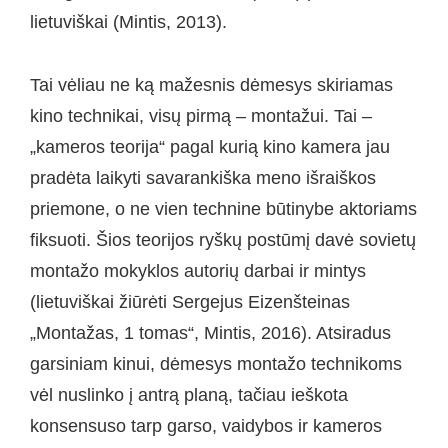
lietuviškai (Mintis, 2013).
Tai vėliau ne ką mažesnis dėmesys skiriamas
kino technikai, visų pirmą – montažui. Tai –
„kameros teorija“ pagal kurią kino kamera jau
pradėta laikyti savarankiška meno išraiškos
priemone, o ne vien technine būtinybe aktoriams
fiksuoti. Šios teorijos ryškų postūmį davė sovietų
montažo mokyklos autorių darbai ir mintys
(lietuviškai žiūrėti Sergejus Eizenšteinas
„Montažas, 1 tomas“, Mintis, 2016). Atsiradus
garsiniam kinui, dėmesys montažo technikoms
vėl nuslinko į antrą planą, tačiau ieškota
konsensuso tarp garso, vaidybos ir kameros