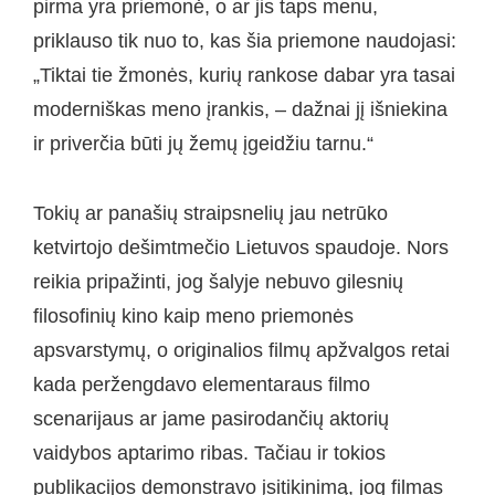
pirma yra priemonė, o ar jis taps menu,
priklauso tik nuo to, kas šia priemone naudojasi:
„Tiktai tie žmonės, kurių rankose dabar yra tasai
moderniškas meno įrankis, – dažnai jį išniekina
ir priverčia būti jų žemų įgeidžiu tarnu.“
Tokių ar panašių straipsnelių jau netrūko
ketvirtojo dešimtmečio Lietuvos spaudoje. Nors
reikia pripažinti, jog šalyje nebuvo gilesnių
filosofinių kino kaip meno priemonės
apsvarstymų, o originalios filmų apžvalgos retai
kada peržengdavo elementaraus filmo
scenarijaus ar jame pasirodančių aktorių
vaidybos aptarimo ribas. Tačiau ir tokios
publikacijos demonstravo įsitikinimą, jog filmas