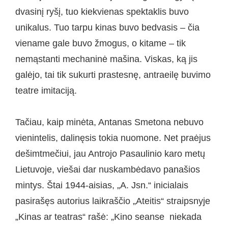
dvasinį ryšį, tuo kiekvienas spektaklis buvo
unikalus. Tuo tarpu kinas buvo bedvasis – čia
viename gale buvo žmogus, o kitame – tik
nemąstanti mechaninė mašina. Viskas, ką jis
galėjo, tai tik sukurti prastesnę, antraeilę buvimo
teatre imitaciją.
Tačiau, kaip minėta, Antanas Smetona nebuvo
vienintelis, dalinęsis tokia nuomone. Net praėjus
dešimtmečiui, jau Antrojo Pasaulinio karo metų
Lietuvoje, viešai dar nuskambėdavo panašios
mintys. Štai 1944-aisias, „A. Jsn.“ inicialais
pasirašęs autorius laikraščio „Ateitis“ straipsnyje
„Kinas ar teatras“ rašė: „Kino seanse niekada