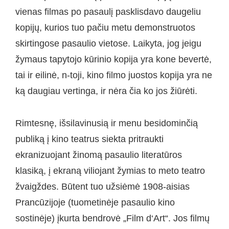
vienas filmas po pasaulį pasklisdavo daugeliu
kopijų, kurios tuo pačiu metu demonstruotos
skirtingose pasaulio vietose. Laikyta, jog jeigu
žymaus tapytojo kūrinio kopija yra kone bevertė,
tai ir eilinė, n-toji, kino filmo juostos kopija yra ne
ką daugiau vertinga, ir nėra čia ko jos žiūrėti.
Rimtesnę, išsilavinusią ir menu besidominčią
publiką į kino teatrus siekta pritraukti
ekranizuojant žinomą pasaulio literatūros
klasiką, į ekraną viliojant žymias to meto teatro
žvaigždes. Būtent tuo užsiėmė 1908-aisias
Prancūzijoje (tuometinėje pasaulio kino
sostinėje) įkurta bendrovė „Film d‘Art“. Jos filmų