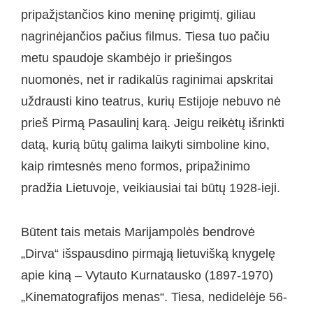
pripažįstančios kino meninę prigimtį, giliau
nagrinėjančios pačius filmus. Tiesa tuo pačiu
metu spaudoje skambėjo ir priešingos
nuomonės, net ir radikalūs raginimai apskritai
uždrausti kino teatrus, kurių Estijoje nebuvo nė
prieš Pirmą Pasaulinį karą. Jeigu reikėtų išrinkti
datą, kurią būtų galima laikyti simboline kino,
kaip rimtesnės meno formos, pripažinimo
pradžia Lietuvoje, veikiausiai tai būtų 1928-ieji.
Būtent tais metais Marijampolės bendrovė
„Dirva“ išspausdino pirmąją lietuvišką knygelę
apie kiną – Vytauto Kurnatausko (1897-1970)
„Kinematografijos menas“. Tiesa, nedidelėje 56-