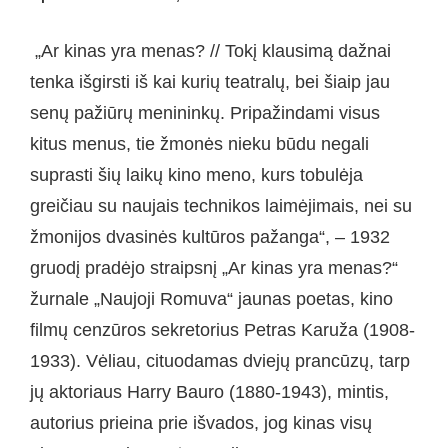
„Ar kinas yra menas? // Tokį klausimą dažnai
tenka išgirsti iš kai kurių teatralų, bei šiaip jau
senų pažiūrų menininkų. Pripažindami visus
kitus menus, tie žmonės nieku būdu negali
suprasti šių laikų kino meno, kurs tobulėja
greičiau su naujais technikos laimėjimais, nei su
žmonijos dvasinės kultūros pažanga“, – 1932
gruodį pradėjo straipsnį „Ar kinas yra menas?“
žurnale „Naujoji Romuva“ jaunas poetas, kino
filmų cenzūros sekretorius Petras Karuža (1908-
1933). Vėliau, cituodamas dviejų prancūzų, tarp
jų aktoriaus Harry Bauro (1880-1943), mintis,
autorius prieina prie išvados, jog kinas visų