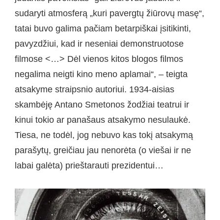
sudaryti atmosferą „kuri pavergtų žiūrovų masę“,
tatai buvo galima pačiam betarpiškai įsitikinti,
pavyzdžiui, kad ir neseniai demonstruotose
filmose <…> Dėl vienos kitos blogos filmos
negalima neigti kino meno aplamai“, – teigta
atsakyme straipsnio autoriui. 1934-aisias
skambėję Antano Smetonos žodžiai teatrui ir
kinui tokio ar panašaus atsakymo nesulaukė.
Tiesa, ne todėl, jog nebuvo kas tokį atsakymą
parašytų, greičiau jau nenorėta (o viešai ir ne
labai galėta) prieštarauti prezidentui…