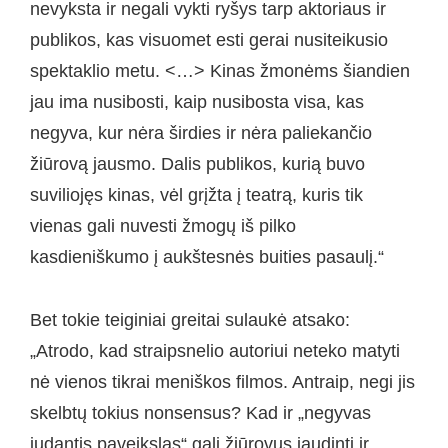
nevyksta ir negali vykti ryšys tarp aktoriaus ir
publikos, kas visuomet esti gerai nusiteikusio
spektaklio metu. <…> Kinas žmonėms šiandien
jau ima nusibosti, kaip nusibosta visa, kas
negyva, kur nėra širdies ir nėra paliekančio
žiūrovą jausmo. Dalis publikos, kurią buvo
suviliojęs kinas, vėl grįžta į teatrą, kuris tik
vienas gali nuvesti žmogų iš pilko
kasdieniškumo į aukštesnės buities pasaulį.“
Bet tokie teiginiai greitai sulaukė atsako:
„Atrodo, kad straipsnelio autoriui neteko matyti
nė vienos tikrai meniškos filmos. Antraip, negi jis
skelbtų tokius nonsensus? Kad ir „negyvas
judantis paveikslas“ gali žiūrovus jaudinti ir