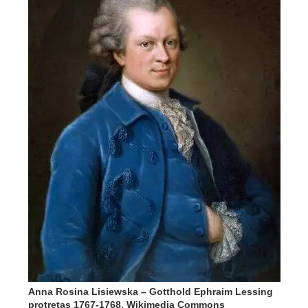
Anna Rosina Lisiewska – Gotthold Ephraim Lessing
protretas 1767-1768, Wikimedia Commons