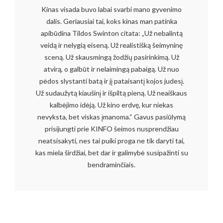
Kinas visada buvo labai svarbi mano gyvenimo
dalis. Geriausiai tai, koks kinas man patinka
apibūdina Tildos Swinton citata: „Už nebalintą
veidą ir nelygią eiseną. Už realistišką šeimyninę
sceną. Už skausmingą žodžių pasirinkimą. Už
atvirą, o galbūt ir nelaimingą pabaigą. Už nuo
pėdos slystanti batą ir jį pataisantį kojos judesį.
Už sudaužytą kiaušinį ir išpiltą pieną. Už neaiškaus
kalbėjimo idėją. Už kino erdvę, kur niekas
nevyksta, bet viskas įmanoma.“ Gavus pasiūlymą
prisijungti prie KINFO šeimos nusprendžiau
neatsisakyti, nes tai puiki proga ne tik daryti tai,
kas miela širdžiai, bet dar ir galimybė susipažinti su
bendraminčiais.