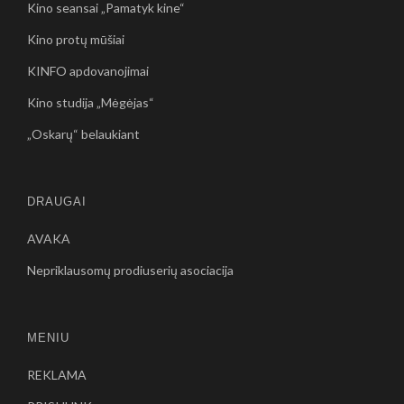
Kino seansai „Pamatyk kine“
Kino protų mūšiai
KINFO apdovanojimai
Kino studija „Mėgėjas“
„Oskarų“ belaukiant
DRAUGAI
AVAKA
Nepriklausomų prodiuserių asociacija
MENIU
REKLAMA