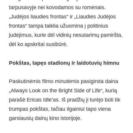
tarpusavyje nei kovodamos su romėnais.
„Judėjos liaudies frontas“ ir „Liaudies Judėjos
frontas“ tampa taiklia užuomina į politinius
judėjimus, kurie dėl vidinių nesutarimų pamiršta,
dėl ko apskritai susibūrė.
Pokštas, tapęs stadionų ir laidotuvių himnu
Paskutinėmis filmo minutėmis pasigirsta daina
„Always Look on the Bright Side of Life“, kurią
parašė Ericas Idle’as. Iš pradžių ji turėjo būti tik
trumpas pokštas, tačiau ilgainiui tapo viena
garsiausių dainų kino istorijoje.