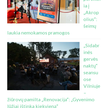
ia į
„Akrop
olius“:
šeimų
laukia nemokamos pramogos
„Sidabr
inės
gervės
naktų“
seansu
ose
Vilniuje
–
žiūrovų pamilta „Renovacija“: „Gyvenimo
lūžiai ištinka kiekvieną“