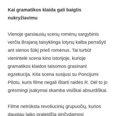
Kai gramatikos klaida gali baigtis
nukryžiavimu
Vienoje garsiausių scenų romėnų sargybinis
verčia Brajaną taisyklinga lotynų kalba perrašyti
ant sienos šūkį prieš romėnus. Tai turbūt
vienintelė scena kino istorijoje, kurioje
gramatikos klaidos taisomos grasinant
egzekucija. Kita scena susijusi su Poncijumi
Pilotu, kuris filme negali ištarti raidės R. Dėl to jo
grėsmingi įsakymai skamba visiškai absurdiškai.
Filme netrūksta revoliucinių grupuočių, kurios
daugiau laiko praleidžia ginčydamosi