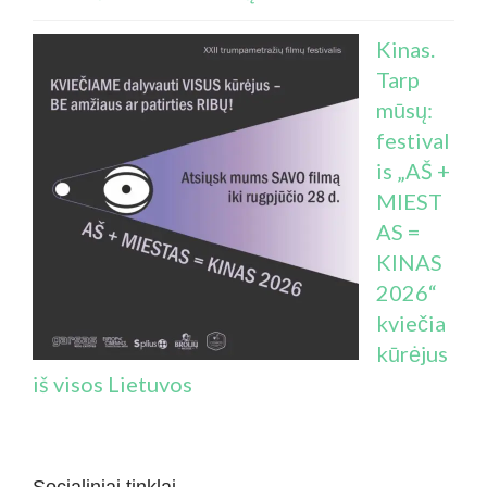
Kinas.
Tarp
mūsų:
festival
is „AŠ +
MIEST
AS =
KINAS
2026“
kviečia
kūrėjus
iš visos Lietuvos
Socialiniai tinklai