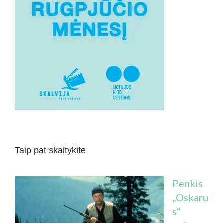
Taip pat skaitykite
Penkis
„Oskaru
s“