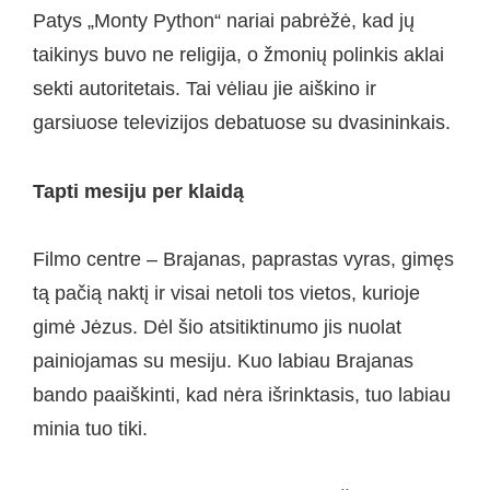
Patys „Monty Python“ nariai pabrėžė, kad jų
taikinys buvo ne religija, o žmonių polinkis aklai
sekti autoritetais. Tai vėliau jie aiškino ir
garsiuose televizijos debatuose su dvasininkais.
Tapti mesiju per klaidą
Filmo centre – Brajanas, paprastas vyras, gimęs
tą pačią naktį ir visai netoli tos vietos, kurioje
gimė Jėzus. Dėl šio atsitiktinumo jis nuolat
painiojamas su mesiju. Kuo labiau Brajanas
bando paaiškinti, kad nėra išrinktasis, tuo labiau
minia tuo tiki.