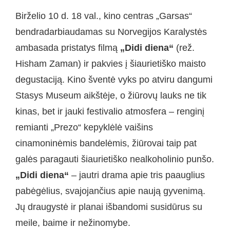
Birželio 10 d. 18 val., kino centras „Garsas“
bendradarbiaudamas su Norvegijos Karalystės
ambasada pristatys filmą
„Didi diena“
(rež.
Hisham Zaman) ir pakvies į šiaurietiško maisto
degustaciją. Kino šventė vyks po atviru dangumi
Stasys Museum aikštėje, o žiūrovų lauks ne tik
kinas, bet ir jauki festivalio atmosfera – renginį
remianti „Prezo“ kepyklėlė vaišins
cinamoninėmis bandelėmis, žiūrovai taip pat
galės paragauti šiaurietiško nealkoholinio punšo.
„Didi diena“
– jautri drama apie tris paauglius
pabėgėlius, svajojančius apie naują gyvenimą.
Jų draugystė ir planai išbandomi susidūrus su
meile, baime ir nežinomybe.