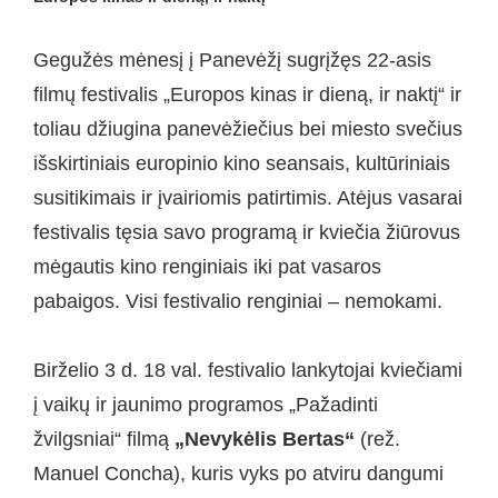
Gegužės mėnesį į Panevėžį sugrįžęs 22-asis
filmų festivalis „Europos kinas ir dieną, ir naktį“ ir
toliau džiugina panevėžiečius bei miesto svečius
išskirtiniais europinio kino seansais, kultūriniais
susitikimais ir įvairiomis patirtimis. Atėjus vasarai
festivalis tęsia savo programą ir kviečia žiūrovus
mėgautis kino renginiais iki pat vasaros
pabaigos. Visi festivalio renginiai – nemokami.
Birželio 3 d. 18 val. festivalio lankytojai kviečiami
į vaikų ir jaunimo programos „Pažadinti
žvilgsniai“ filmą
„Nevykėlis Bertas“
(rež.
Manuel Concha), kuris vyks po atviru dangumi