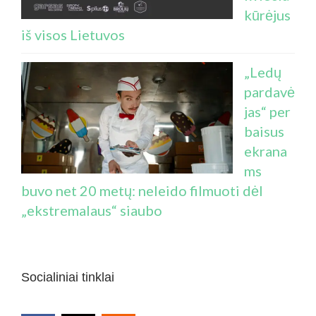
kūrėjus
iš visos Lietuvos
„Ledų
pardavė
jas“ per
baisus
ekrana
ms
buvo net 20 metų: neleido filmuoti dėl
„ekstremalaus“ siaubo
Socialiniai tinklai