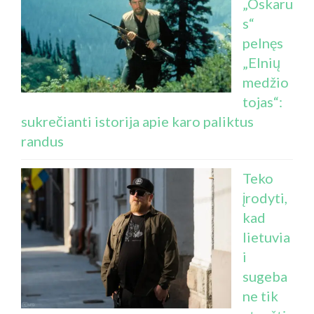
„Oskaru
s“
pelnęs
„Elnių
medžio
tojas“:
sukrečianti istorija apie karo paliktus
randus
Teko
įrodyti,
kad
lietuvia
i
sugeba
ne tik