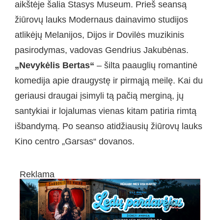
aikštėje šalia Stasys Museum. Prieš seansą
žiūrovų lauks Modernaus dainavimo studijos
atlikėjų Melanijos, Dijos ir Dovilės muzikinis
pasirodymas, vadovas Gendrius Jakubėnas.
„Nevykėlis Bertas“
– šilta paauglių romantinė
komedija apie draugystę ir pirmąją meilę. Kai du
geriausi draugai įsimyli tą pačią merginą, jų
santykiai ir lojalumas vienas kitam patiria rimtą
išbandymą. Po seanso atidžiausių žiūrovų lauks
Kino centro „Garsas“ dovanos.
Reklama