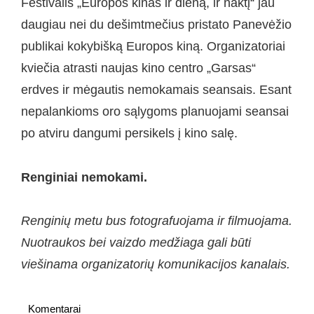
Festivalis „Europos kinas ir dieną, ir naktį“ jau
daugiau nei du dešimtmečius pristato Panevėžio
publikai kokybišką Europos kiną. Organizatoriai
kviečia atrasti naujas kino centro „Garsas“
erdves ir mėgautis nemokamais seansais. Esant
nepalankioms oro sąlygoms planuojami seansai
po atviru dangumi persikels į kino salę.
Renginiai nemokami.
Renginių metu bus fotografuojama ir filmuojama.
Nuotraukos bei vaizdo medžiaga gali būti
viešinama organizatorių komunikacijos kanalais.
Komentarai