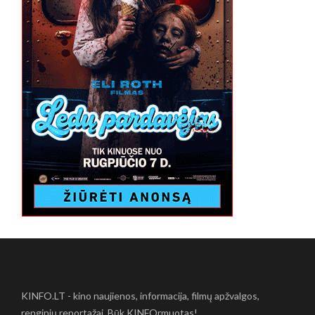
KINFO.LT - kino naujienos, informacija, filmų apžvalgos,
renginių reportažai. Būk KINFOrmuotas!