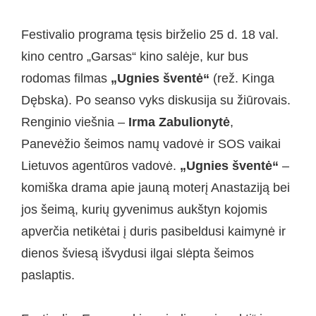
Festivalio programa tęsis birželio 25 d. 18 val.
kino centro „Garsas“ kino salėje, kur bus
rodomas filmas
„Ugnies šventė“
(rež. Kinga
Dębska). Po seanso vyks diskusija su žiūrovais.
Renginio viešnia –
Irma Zabulionytė
,
Panevėžio šeimos namų vadovė ir SOS vaikai
Lietuvos agentūros vadovė.
„Ugnies šventė“
–
komiška drama apie jauną moterį Anastaziją bei
jos šeimą, kurių gyvenimus aukštyn kojomis
apverčia netikėtai į duris pasibeldusi kaimynė ir
dienos šviesą išvydusi ilgai slėpta šeimos
paslaptis.