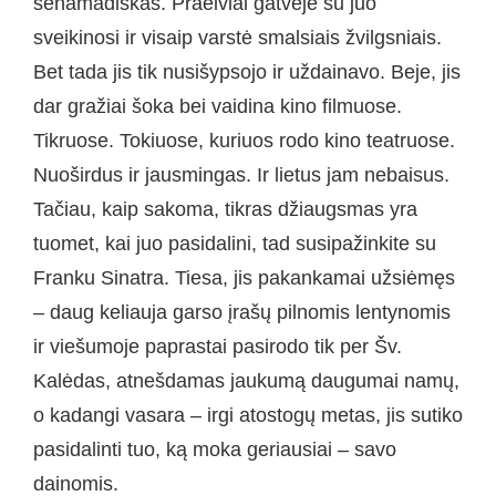
senamadiškas. Praeiviai gatvėje su juo
sveikinosi ir visaip varstė smalsiais žvilgsniais.
Bet tada jis tik nusišypsojo ir uždainavo. Beje, jis
dar gražiai šoka bei vaidina kino filmuose.
Tikruose. Tokiuose, kuriuos rodo kino teatruose.
Nuoširdus ir jausmingas. Ir lietus jam nebaisus.
Tačiau, kaip sakoma, tikras džiaugsmas yra
tuomet, kai juo pasidalini, tad susipažinkite su
Franku Sinatra. Tiesa, jis pakankamai užsiėmęs
– daug keliauja garso įrašų pilnomis lentynomis
ir viešumoje paprastai pasirodo tik per Šv.
Kalėdas, atnešdamas jaukumą daugumai namų,
o kadangi vasara – irgi atostogų metas, jis sutiko
pasidalinti tuo, ką moka geriausiai – savo
dainomis.