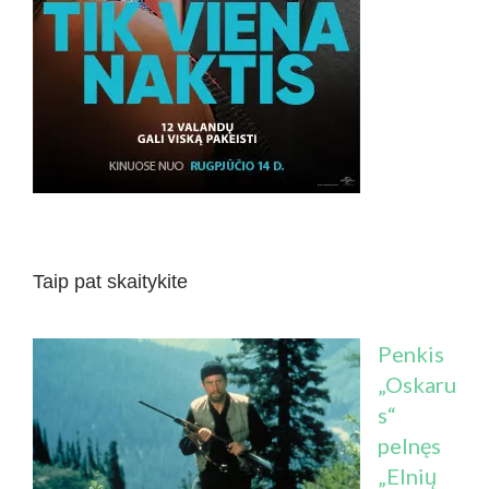
Taip pat skaitykite
Penkis
„Oskaru
s“
pelnęs
„Elnių