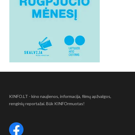
KINFO.LT - kino naujienos, informacija, filmų apžvalgos,
renginių reportažai. Būk KINFOrmuotas!