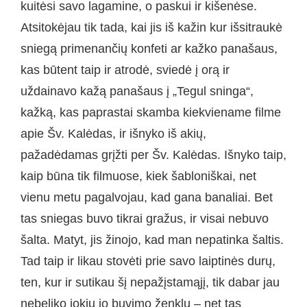
kuitėsi savo lagamine, o paskui ir kišenėse.
Atsitokėjau tik tada, kai jis iš kažin kur išsitraukė
sniegą primenančių konfeti ar kažko panašaus,
kas būtent taip ir atrodė, sviedė į orą ir
uždainavo kažą panašaus į „Tegul sninga“,
kažką, kas paprastai skamba kiekviename filme
apie Šv. Kalėdas, ir išnyko iš akių,
pažadėdamas grįžti per Šv. Kalėdas. Išnyko taip,
kaip būna tik filmuose, kiek šabloniškai, net
vienu metu pagalvojau, kad gana banaliai. Bet
tas sniegas buvo tikrai gražus, ir visai nebuvo
šalta. Matyt, jis žinojo, kad man nepatinka šaltis.
Tad taip ir likau stovėti prie savo laiptinės durų,
ten, kur ir sutikau šį nepažįstamąjį, tik dabar jau
nebeliko jokių jo buvimo ženklų – net tas