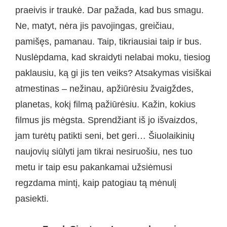
praeivis ir traukė. Dar pažada, kad bus smagu.
Ne, matyt, nėra jis pavojingas, greičiau,
pamišęs, pamanau. Taip, tikriausiai taip ir bus.
Nuslėpdama, kad skraidyti nelabai moku, tiesiog
paklausiu, ką gi jis ten veiks? Atsakymas visiškai
atmestinas – nežinau, apžiūrėsiu žvaigždes,
planetas, kokį filmą pažiūrėsiu. Kažin, kokius
filmus jis mėgsta. Sprendžiant iš jo išvaizdos,
jam turėtų patikti seni, bet geri… Šiuolaikinių
naujovių siūlyti jam tikrai nesiruošiu, nes tuo
metu ir taip esu pakankamai užsiėmusi
regzdama mintį, kaip patogiau tą mėnulį
pasiekti.