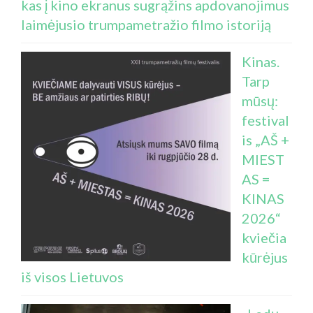
kas į kino ekranus sugrąžins apdovanojimus
laimėjusio trumpametražio filmo istoriją
Kinas.
Tarp
mūsų:
festival
is „AŠ +
MIEST
AS =
KINAS
2026“
kviečia
kūrėjus
iš visos Lietuvos