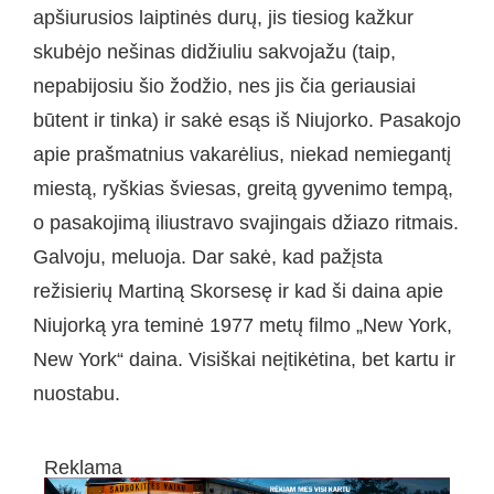
apšiurusios laiptinės durų, jis tiesiog kažkur
skubėjo nešinas didžiuliu sakvojažu (taip,
nepabijosiu šio žodžio, nes jis čia geriausiai
būtent ir tinka) ir sakė esąs iš Niujorko. Pasakojo
apie prašmatnius vakarėlius, niekad nemiegantį
miestą, ryškias šviesas, greitą gyvenimo tempą,
o pasakojimą iliustravo svajingais džiazo ritmais.
Galvoju, meluoja. Dar sakė, kad pažįsta
režisierių Martiną Skorsesę ir kad ši daina apie
Niujorką yra teminė 1977 metų filmo „New York,
New York“ daina. Visiškai neįtikėtina, bet kartu ir
nuostabu.
Reklama