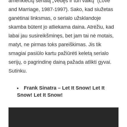
amerikiečių serialą „Vedęs ir turi vaikų“ (Love
and Marriage, 1987-1997). Sako, kad siužetas
ganėtinai linksmas, o serialo užsklandoje
skamba būtent jo atliekama daina. Atrėžiu, kad
labai jau susireikšminęs, bet jam tai nė motais,
matyt, ne pirmas toks pareiškimas. Jis tik
smagiai pasiūlo kartu pažiūrėti keletą serialo
serijų, o pagrindinę dainą pažada atlikti gyvai.
Sutinku.
Frank Sinatra – Let It Snow! Let It
Snow! Let It Snow!