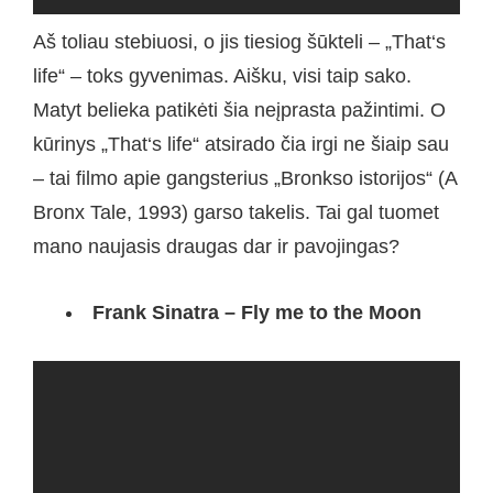
Aš toliau stebiuosi, o jis tiesiog šūkteli – „That‘s
life“ – toks gyvenimas. Aišku, visi taip sako.
Matyt belieka patikėti šia neįprasta pažintimi. O
kūrinys „That‘s life“ atsirado čia irgi ne šiaip sau
– tai filmo apie gangsterius „Bronkso istorijos“ (A
Bronx Tale, 1993) garso takelis. Tai gal tuomet
mano naujasis draugas dar ir pavojingas?
Frank Sinatra – Fly me to the Moon