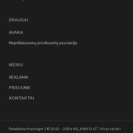
DRAUGAI
AVAKA
Nepriklausomų prodiuserių asociacija
MENIU
REKLAMA
PRISIJUNK
KONTAKTAI
Patalpinta
Hostinger
| © 2012 –
2026 VšĮ „KINFO.LT“. Visos teisės