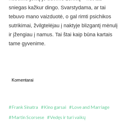
sniegas kažkur dingo. Svarstydama, ar tai
tebuvo mano vaizduotė, o gal rimti psichikos
sutrikimai, žvilgtelėjau į naktyje blizgantį mėnulį
ir įžengiau į namus. Tai štai kaip būna kartais
tame gyvenime.
Komentarai
Frank Sinatra
Kino garsai
Love and Marriage
Martin Scorsese
Vedęs ir turi vaikų