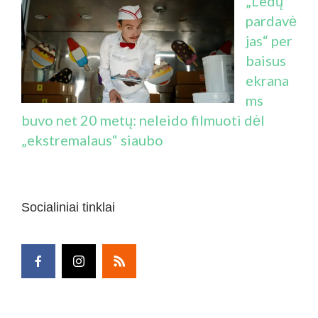
„Ledų
pardavė
jas“ per
baisus
ekrana
ms
buvo net 20 metų: neleido filmuoti dėl
„ekstremalaus“ siaubo
Socialiniai tinklai