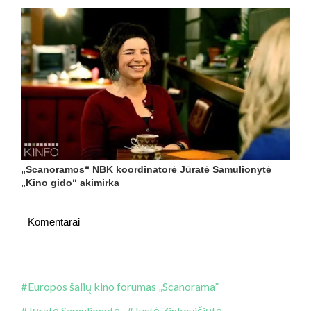
„Scanoramos“ NBK koordinatorė Jūratė Samulionytė
„Kino gido“ akimirka
Komentarai
Europos šalių kino forumas „Scanorama”
Jūratė Samulionytė
Justė Zinkevičiūtė