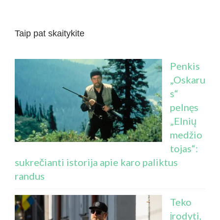
Taip pat skaitykite
Penkis
„Oskaru
s“
pelnęs
„Elnių
medžio
tojas“:
sukrečianti istorija apie karo paliktus
randus
Teko
įrodyti,