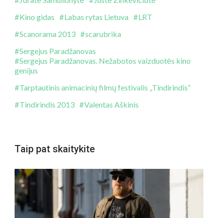
Kino gidas
Labas rytas Lietuva
LRT
Scanorama 2013
scarubrika
Sergejus Paradžanovas
Sergejus Paradžanovas. Nežabotos vaizduotės kino
genijus
Tarptautinis animacinių filmų festivalis „Tindirindis“
Tindirindis 2013
Valentas Aškinis
Taip pat skaitykite