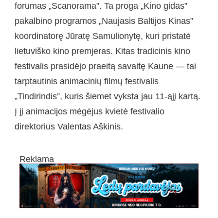
forumas „Scanorama”. Ta proga „Kino gidas”
pakalbino programos „Naujasis Baltijos Kinas”
koordinatorę Jūratę Samulionytę, kuri pristatė
lietuviško kino premjeras. Kitas tradicinis kino
festivalis prasidėjo praeitą savaitę Kaune — tai
tarptautinis animacinių filmų festivalis
„Tindirindis”, kuris šiemet vyksta jau 11-ąjį kartą.
Į jį animacijos mėgėjus kvietė festivalio
direktorius Valentas Aškinis.
Reklama