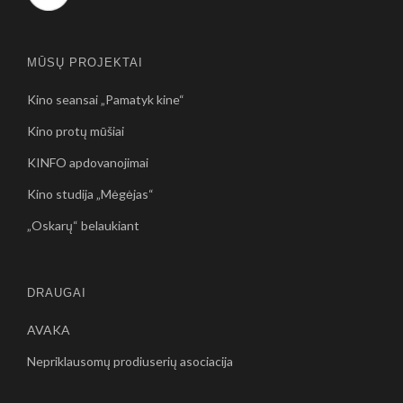
MŪSŲ PROJEKTAI
Kino seansai „Pamatyk kine“
Kino protų mūšiai
KINFO apdovanojimai
Kino studija „Mėgėjas“
„Oskarų“ belaukiant
DRAUGAI
AVAKA
Nepriklausomų prodiuserių asociacija