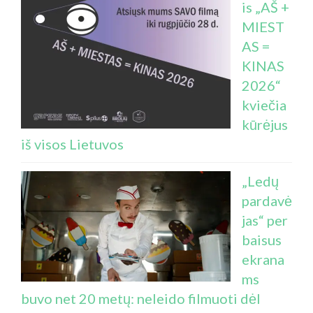
is „AŠ +
MIEST
AS =
KINAS
2026“
kviečia
kūrėjus
iš visos Lietuvos
„Ledų
pardavė
jas“ per
baisus
ekrana
ms
buvo net 20 metų: neleido filmuoti dėl