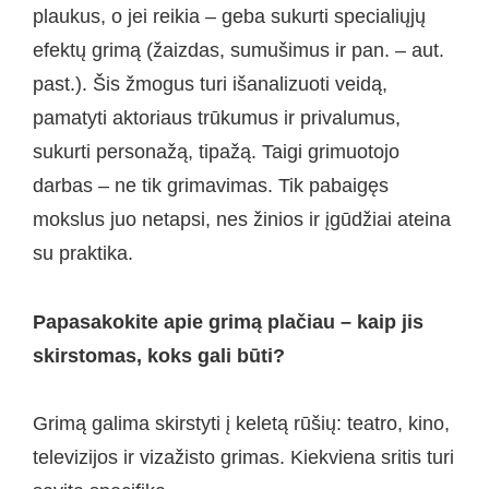
plaukus, o jei reikia – geba sukurti specialiųjų
efektų grimą (žaizdas, sumušimus ir pan. – aut.
past.). Šis žmogus turi išanalizuoti veidą,
pamatyti aktoriaus trūkumus ir privalumus,
sukurti personažą, tipažą. Taigi grimuotojo
darbas – ne tik grimavimas. Tik pabaigęs
mokslus juo netapsi, nes žinios ir įgūdžiai ateina
su praktika.
Papasakokite apie grimą plačiau – kaip jis
skirstomas, koks gali būti?
Grimą galima skirstyti į keletą rūšių: teatro, kino,
televizijos ir vizažisto grimas. Kiekviena sritis turi