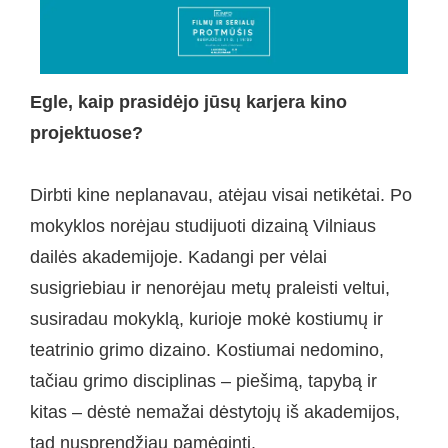
Egle, kaip prasidėjo jūsų karjera kino
projektuose?
Dirbti kine neplanavau, atėjau visai netikėtai. Po
mokyklos norėjau studijuoti dizainą Vilniaus
dailės akademijoje. Kadangi per vėlai
susigriebiau ir nenorėjau metų praleisti veltui,
susiradau mokyklą, kurioje mokė kostiumų ir
teatrinio grimo dizaino. Kostiumai nedomino,
tačiau grimo disciplinas – piešimą, tapybą ir
kitas – dėstė nemažai dėstytojų iš akademijos,
tad nusprendžiau pamėginti.