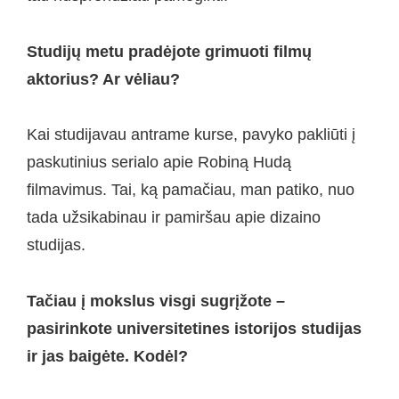
Studijų metu pradėjote grimuoti filmų
aktorius? Ar vėliau?
Kai studijavau antrame kurse, pavyko pakliūti į
paskutinius serialo apie Robiną Hudą
filmavimus. Tai, ką pamačiau, man patiko, nuo
tada užsikabinau ir pamiršau apie dizaino
studijas.
Tačiau į mokslus visgi sugrįžote –
pasirinkote universitetines istorijos studijas
ir jas baigėte. Kodėl?