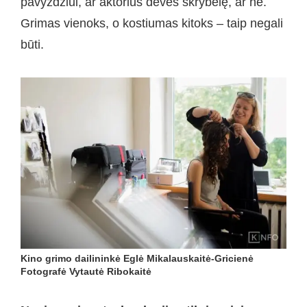
pavyzdžiui, ar aktorius dėvės skrybėlę, ar ne.
Grimas vienoks, o kostiumas kitoks – taip negali
būti.
Kino grimo dailininkė Eglė Mikalauskaitė-Gricienė
Fotografė Vytautė Ribokaitė