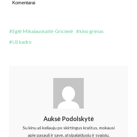
Komentarai
Eglė Mikalauskaitė-Gricienė
kino grimas
Už kadro
Auksė Podolskytė
Su kinu aš keliauju po skirtingus kraštus, mokausi
apie pasaulį ir save, atsipalaiduoju ir svajoju,