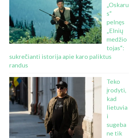
„Oskaru
s“
pelnęs
„Elnių
medžio
tojas“:
sukrečianti istorija apie karo paliktus
randus
Teko
įrodyti,
kad
lietuvia
i
sugeba
ne tik