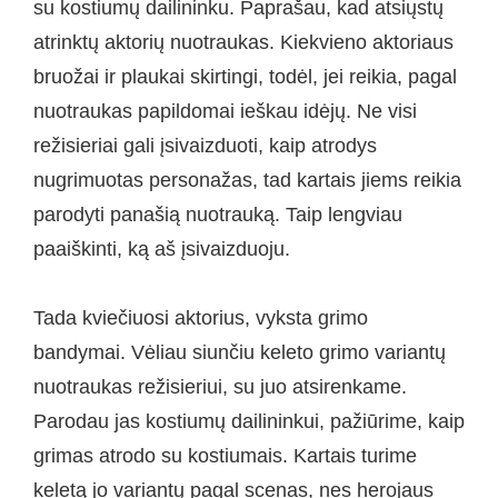
su kostiumų dailininku. Paprašau, kad atsiųstų
atrinktų aktorių nuotraukas. Kiekvieno aktoriaus
bruožai ir plaukai skirtingi, todėl, jei reikia, pagal
nuotraukas papildomai ieškau idėjų. Ne visi
režisieriai gali įsivaizduoti, kaip atrodys
nugrimuotas personažas, tad kartais jiems reikia
parodyti panašią nuotrauką. Taip lengviau
paaiškinti, ką aš įsivaizduoju.
Tada kviečiuosi aktorius, vyksta grimo
bandymai. Vėliau siunčiu keleto grimo variantų
nuotraukas režisieriui, su juo atsirenkame.
Parodau jas kostiumų dailininkui, pažiūrime, kaip
grimas atrodo su kostiumais. Kartais turime
keletą jo variantų pagal scenas, nes herojaus