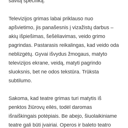
savitą specifiką.
Televizijos grimas labai priklauso nuo
apšvietimo, jis panašesnis į vizažistų darbus –
akių išpiešimas, šešėliavimas, veido grimo
pagrindas. Pastarasis reikalingas, kad veido oda
neblizgėtų. Gyvai išvydus žmogaus, matyto
televizijos ekrane, veidą, matyti pagrindo
sluoksnis, bet ne odos tekstūra. Trūksta
subtilumo.
Sakoma, kad teatre grimas turi matytis iš
penktos žiūrovų eilės, todėl daromas
išraiškingais potėpiais. Be abejo, šiuolaikiniame
teatre gali būti įvairiai. Operos ir baleto teatro