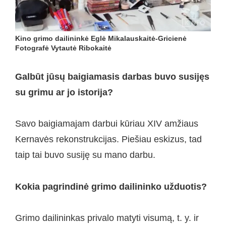
Kino grimo dailininkė Eglė Mikalauskaitė-Gricienė
Fotografė Vytautė Ribokaitė
Galbūt jūsų baigiamasis darbas buvo susijęs
su grimu ar jo istorija?
Savo baigiamajam darbui kūriau XIV amžiaus
Kernavės rekonstrukcijas. Piešiau eskizus, tad
taip tai buvo susiję su mano darbu.
Kokia pagrindinė grimo dailininko užduotis?
Grimo dailininkas privalo matyti visumą, t. y. ir