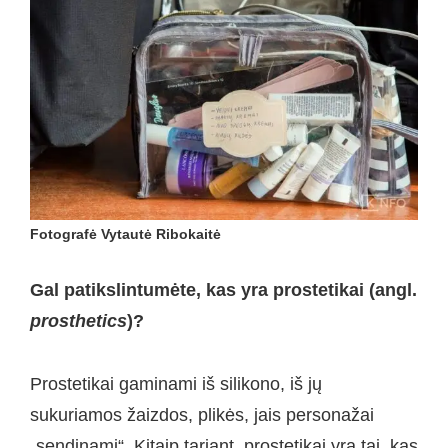
Fotografė Vytautė Ribokaitė
Gal patikslintumėte, kas yra prostetikai (angl.
prosthetics
)?
Prostetikai gaminami iš silikono, iš jų
sukuriamos žaizdos, plikės, jais personažai
„sendinami“. Kitaip tariant, prostetikai yra tai, kas