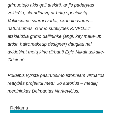
grimuotojo akis gali atskirti, ar jis padarytas
vokiečių, skandinavų ar britų specialistų.
Vokiečiams svarbi tvarka, skandinavams –
natūralumas. Grimo subtilybes KINFO.LT
atskleidžia grimo dailininke (angl. key make-up
artist, hair&makeup designer) daugiau nei
dvidešimt metų kine dirbanti Eglė Mikalauskaitė-
Gricienė.
Pokalbis vyksta pasiruošimo istoriniam virtualios
realybės projektui metu. Jo autorius – medijų
menininkas Deimantas Narkevičius.
Reklama