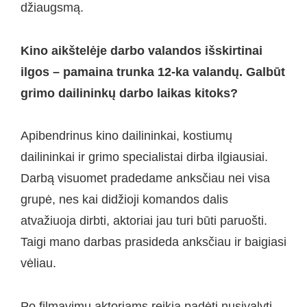
džiaugsmą.
Kino aikštelėje darbo valandos išskirtinai
ilgos – pamaina trunka 12-ka valandų. Galbūt
grimo dailininkų darbo laikas kitoks?
Apibendrinus kino dailininkai, kostiumų
dailininkai ir grimo specialistai dirba ilgiausiai.
Darbą visuomet pradedame anksčiau nei visa
grupė, nes kai didžioji komandos dalis
atvažiuoja dirbti, aktoriai jau turi būti paruošti.
Taigi mano darbas prasideda anksčiau ir baigiasi
vėliau.
Po filmavimų aktoriams reikia padėti nusivalyti