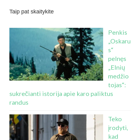
Taip pat skaitykite
Penkis
„Oskaru
s“
pelnęs
„Elnių
medžio
tojas“:
sukrečianti istorija apie karo paliktus
randus
Teko
įrodyti,
kad