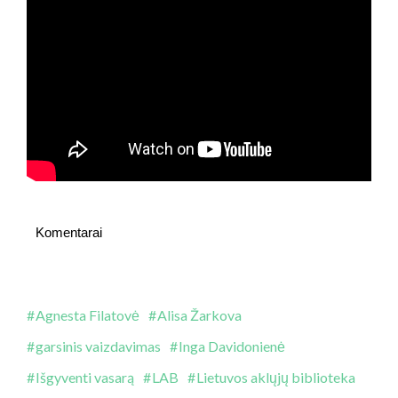
Komentarai
Agnesta Filatovė
Alisa Žarkova
garsinis vaizdavimas
Inga Davidonienė
Išgyventi vasarą
LAB
Lietuvos aklųjų biblioteka