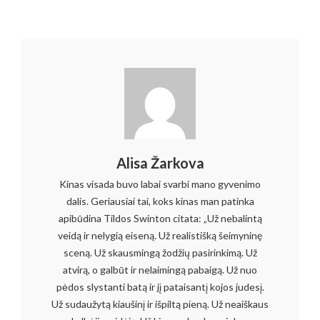
Alisa Žarkova
Kinas visada buvo labai svarbi mano gyvenimo
dalis. Geriausiai tai, koks kinas man patinka
apibūdina Tildos Swinton citata: „Už nebalintą
veidą ir nelygią eiseną. Už realistišką šeimyninę
sceną. Už skausmingą žodžių pasirinkimą. Už
atvirą, o galbūt ir nelaimingą pabaigą. Už nuo
pėdos slystanti batą ir jį pataisantį kojos judesį.
Už sudaužytą kiaušinį ir išpiltą pieną. Už neaiškaus