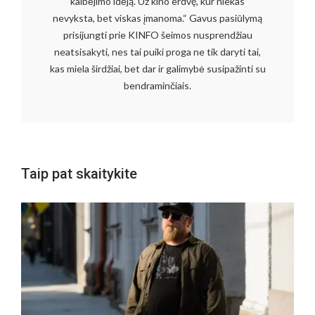
kalbėjimo idėją. Už kino erdvę, kur niekas
nevyksta, bet viskas įmanoma.“ Gavus pasiūlymą
prisijungti prie KINFO šeimos nusprendžiau
neatsisakyti, nes tai puiki proga ne tik daryti tai,
kas miela širdžiai, bet dar ir galimybė susipažinti su
bendraminčiais.
Taip pat skaitykite