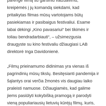
parengė filmą su garsiniu vaizdavimu,
kreipėmės į jų komandą siekdami, kad
pritaikytas filmas mūsų vartotojams būtų
pasiekiamas ir pasibaigus festivaliui. Esame
labai dėkingi „Kino pavasariui“ bei tikimės ir
toliau bendradarbiauti“, – užsimezgusia
draugyste su kino festivaliu džiaugiasi LAB
direktorė Inga Davidonienė.
„Filmų prieinamumo didinimas yra vienas iš
pagrindinių mūsų tikslų. Besitęsianti pandemija ir
šąlantys orai verčia žmonės vis daugiau laiko
praleisti namuose. Džiaugiamės, kad galime
jiems pasiūlyti kokybišką pramogą ir parodyti
vieną populiariausių lietuvių kūrėjų filmų, kuris,