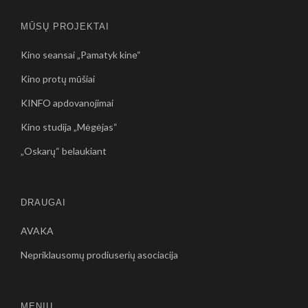
MŪSŲ PROJEKTAI
Kino seansai „Pamatyk kine“
Kino protų mūšiai
KINFO apdovanojimai
Kino studija „Mėgėjas“
„Oskarų“ belaukiant
DRAUGAI
AVAKA
Nepriklausomų prodiuserių asociacija
MENIU