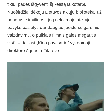
tikiu, padės išgyventi šį keistą laikotarpį.
Nuoširdžiai dėkoju Lietuvos aklųjų bibliotekai už
bendrystę ir viliuosi, jog netolimoje ateityje
pavyks pasiūlyti dar daugiau juostų su garsiniu
vaizdavimu, o puikiais filmais galės mėgautis
visi“, – dalijasi „Kino pavasario“ vykdomoji
direktorė Agnesta Filatovė.