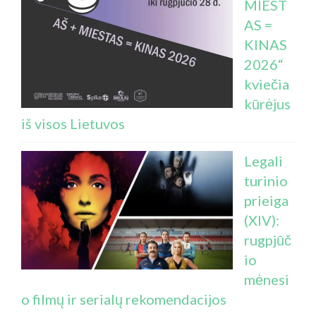
MIEST
AS =
KINAS
2026“
kviečia
kūrėjus
iš visos Lietuvos
Legali
turinio
prieiga
(XIV):
rugpjūč
io
mėnesi
o filmų ir serialų rekomendacijos