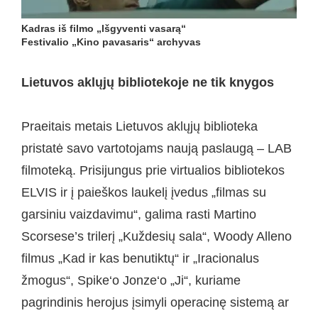
Kadras iš filmo „Išgyventi vasarą“
Festivalio „Kino pavasaris“ archyvas
Lietuvos aklųjų bibliotekoje ne tik knygos
Praeitais metais Lietuvos aklųjų biblioteka
pristatė savo vartotojams naują paslaugą – LAB
filmoteką. Prisijungus prie virtualios bibliotekos
ELVIS ir į paieškos laukelį įvedus „filmas su
garsiniu vaizdavimu“, galima rasti Martino
Scorsese’s trilerį „Kuždesių sala“, Woody Alleno
filmus „Kad ir kas benutiktų“ ir „Iracionalus
žmogus“, Spike‘o Jonze‘o „Ji“, kuriame
pagrindinis herojus įsimyli operacinę sistemą ar