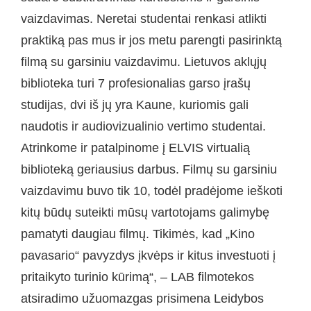
vaizdavimas. Neretai studentai renkasi atlikti
praktiką pas mus ir jos metu parengti pasirinktą
filmą su garsiniu vaizdavimu. Lietuvos aklųjų
biblioteka turi 7 profesionalias garso įrašų
studijas, dvi iš jų yra Kaune, kuriomis gali
naudotis ir audiovizualinio vertimo studentai.
Atrinkome ir patalpinome į ELVIS virtualią
biblioteką geriausius darbus. Filmų su garsiniu
vaizdavimu buvo tik 10, todėl pradėjome ieškoti
kitų būdų suteikti mūsų vartotojams galimybę
pamatyti daugiau filmų. Tikimės, kad „Kino
pavasario“ pavyzdys įkvėps ir kitus investuoti į
pritaikyto turinio kūrimą“, – LAB filmotekos
atsiradimo užuomazgas prisimena Leidybos