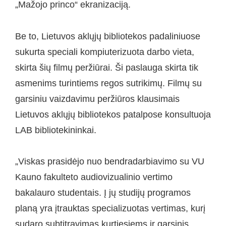
„Mažojo princo“ ekranizaciją.
Be to, Lietuvos aklųjų bibliotekos padaliniuose
sukurta speciali kompiuterizuota darbo vieta,
skirta šių filmų peržiūrai. Ši paslauga skirta tik
asmenims turintiems regos sutrikimų. Filmų su
garsiniu vaizdavimu peržiūros klausimais
Lietuvos aklųjų bibliotekos patalpose konsultuoja
LAB bibliotekininkai.
„Viskas prasidėjo nuo bendradarbiavimo su VU
Kauno fakulteto audiovizualinio vertimo
bakalauro studentais. Į jų studijų programos
planą yra įtrauktas specializuotas vertimas, kurį
sudaro subtitravimas kurtiesiems ir garsinis