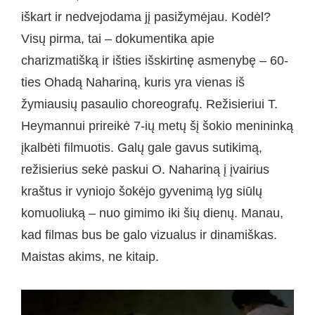
iškart ir nedvejodama jį pasižymėjau. Kodėl?
Visų pirma, tai – dokumentika apie
charizmatišką ir išties išskirtinę asmenybę – 60-
ties Ohadą Nahariną, kuris yra vienas iš
žymiausių pasaulio choreografų. Režisieriui T.
Heymannui prireikė 7-ių metų šį šokio menininką
įkalbėti filmuotis. Galų gale gavus sutikimą,
režisierius sekė paskui O. Nahariną į įvairius
kraštus ir vyniojo šokėjo gyvenimą lyg siūlų
komuoliuką – nuo gimimo iki šių dienų. Manau,
kad filmas bus be galo vizualus ir dinamiškas.
Maistas akims, ne kitaip.