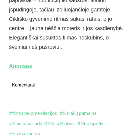
paprastai – nuo liūčių iki sausros. Įkalinti
įspūdingoje, tačiau izoliuojančioje gamtoje.
Cikliško gyvenimo ritmas sukasi ratais, o jo
centre – jauna nėščia moteris ir jos kasdienybė.
Elegantiškai susuktas filmas neskubins, o
švelniai neš pasroviui.
Anonsas
Komentarai
filmų rekomendacijos
Karalių pamaina
Kino pavasaris 2016
Klubas
Mariupolis
Viskas dėl šou