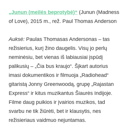
„Junun (meilės beprotybė)“
(Junun (Madness
of Love), 2015 m., rež. Paul Thomas Anderson
Auksė:
Paulas Thomasas Andersonas – tas
režisierius, kurį žino daugelis. Visų jo perlų
neminėsiu, bet vienas iš labiausiai įspūdį
palikusių – „Čia bus kraujo“. Šįkart autorius
imasi dokumentikos ir filmuoja „Radiohead“
gitaristą Jonny Greenwoodą, grupę „Rajastan
Express“ ir kitus muzikantus Šiaurės Indijoje.
Filme daug puikios ir įvairios muzikos, tad
svarbu ne tik žiūrėti, bet ir klausytis, nes
režisieriaus vaidmuo nejuntamas.