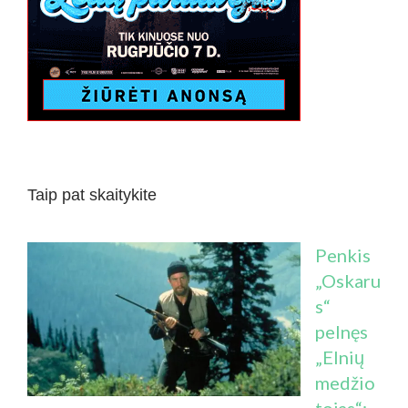
Taip pat skaitykite
Penkis
„Oskaru
s“
pelnęs
„Elnių
medžio