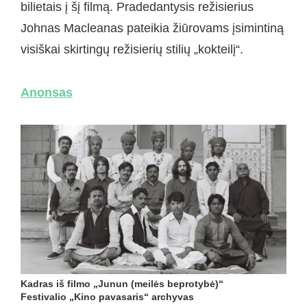
bilietais į šį filmą. Pradedantysis režisierius
Johnas Macleanas pateikia žiūrovams įsimintiną
visiškai skirtingų režisierių stilių „kokteilį“.
Anonsas
Kadras iš filmo „Junun (meilės beprotybė)“
Festivalio „Kino pavasaris“ archyvas