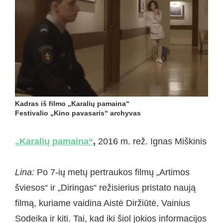
Kadras iš filmo „Karalių pamaina“
Festivalio „Kino pavasaris“ archyvas
„Karalių pamaina“
,
2016 m. rež. Ignas Miškinis
Lina:
Po 7-ių metų pertraukos filmų „Artimos
šviesos“ ir „Diringas“ režisierius pristato naują
filmą, kuriame vaidina Aistė Diržiūtė, Vainius
Sodeika ir kiti. Tai, kad iki šiol jokios informacijos