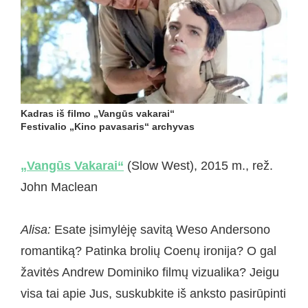
Kadras iš filmo „Vangūs vakarai“
Festivalio „Kino pavasaris“ archyvas
„Vangūs Vakarai“
(Slow West), 2015 m., rež.
John Maclean
Alisa:
Esate įsimylėję savitą Weso Andersono
romantiką? Patinka brolių Coenų ironija? O gal
žavitės Andrew Dominiko filmų vizualika? Jeigu
visa tai apie Jus, suskubkite iš anksto pasirūpinti