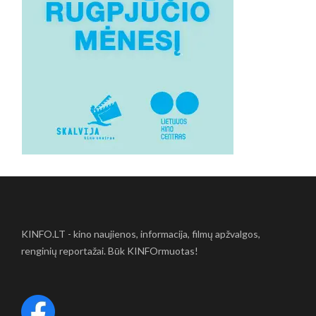
KINFO.LT - kino naujienos, informacija, filmų apžvalgos,
renginių reportažai. Būk KINFOrmuotas!