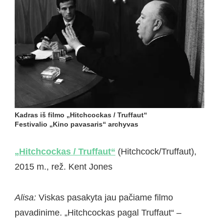
Kadras iš filmo „Hitchcockas / Truffaut“
Festivalio „Kino pavasaris“ archyvas
„Hitchcockas / Truffaut“
(Hitchcock/Truffaut),
2015 m., rež. Kent Jones
Alisa:
Viskas pasakyta jau pačiame filmo
pavadinime. „Hitchcockas pagal Truffaut“ –