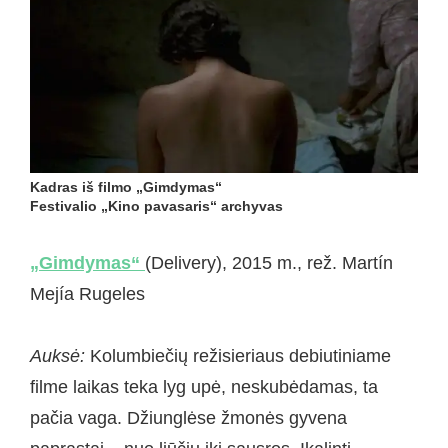
Kadras iš filmo „Gimdymas“
Festivalio „Kino pavasaris“ archyvas
„Gimdymas“
(Delivery), 2015 m., rež.
Martín
Mejía Rugeles
Auksė:
Kolumbiečių režisieriaus debiutiniame
filme laikas teka lyg upė, neskubėdamas, ta
pačia vaga. Džiunglėse žmonės gyvena