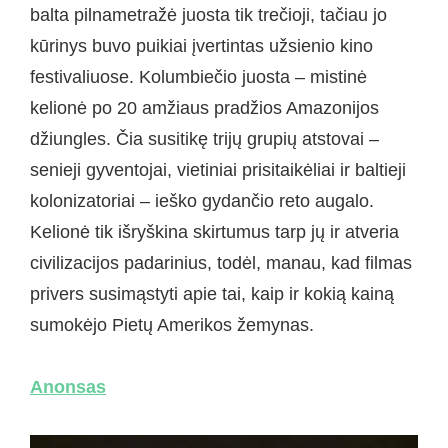
balta pilnametražė juosta tik trečioji, tačiau jo
kūrinys buvo puikiai įvertintas užsienio kino
festivaliuose. Kolumbiečio juosta – mistinė
kelionė po 20 amžiaus pradžios Amazonijos
džiungles. Čia susitikę trijų grupių atstovai –
senieji gyventojai, vietiniai prisitaikėliai ir baltieji
kolonizatoriai – ieško gydančio reto augalo.
Kelionė tik išryškina skirtumus tarp jų ir atveria
civilizacijos padarinius, todėl, manau, kad filmas
privers susimąstyti apie tai, kaip ir kokią kainą
sumokėjo Pietų Amerikos žemynas.
Anonsas