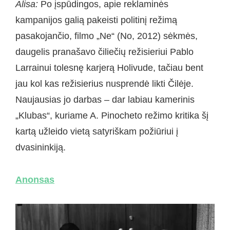
Alisa:
Po įspūdingos, apie reklaminės
kampanijos galią pakeisti politinį režimą
pasakojančio, filmo „Ne“ (No, 2012) sėkmės,
daugelis pranašavo čiliečių režisieriui Pablo
Larrainui tolesnę karjerą Holivude, tačiau bent
jau kol kas režisierius nusprendė likti Čilėje.
Naujausias jo darbas – dar labiau kamerinis
„Klubas“, kuriame A. Pinocheto režimo kritika šį
kartą užleido vietą satyriškam požiūriui į
dvasininkiją.
Anonsas