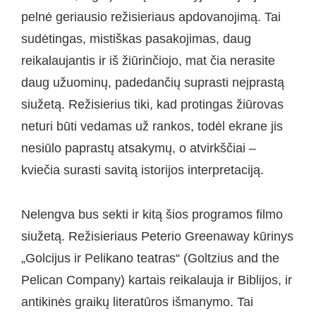
pelnė geriausio režisieriaus apdovanojimą. Tai
sudėtingas, mistiškas pasakojimas, daug
reikalaujantis ir iš žiūrinčiojo, mat čia nerasite
daug užuominų, padedančių suprasti neįprastą
siužetą. Režisierius tiki, kad protingas žiūrovas
neturi būti vedamas už rankos, todėl ekrane jis
nesiūlo paprastų atsakymų, o atvirkščiai –
kviečia surasti savitą istorijos interpretaciją.
Nelengva bus sekti ir kitą šios programos filmo
siužetą. Režisieriaus Peterio Greenaway kūrinys
„Golcijus ir Pelikano teatras“ (Goltzius and the
Pelican Company) kartais reikalauja ir Biblijos, ir
antikinės graikų literatūros išmanymo. Tai