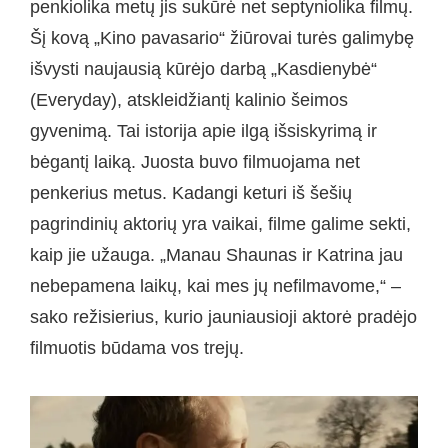
penkiolika metų jis sukūrė net septyniolika filmų.
Šį kovą „Kino pavasario“ žiūrovai turės galimybę
išvysti naujausią kūrėjo darbą „Kasdienybė“
(Everyday), atskleidžiantį kalinio šeimos
gyvenimą. Tai istorija apie ilgą išsiskyrimą ir
bėgantį laiką. Juosta buvo filmuojama net
penkerius metus. Kadangi keturi iš šešių
pagrindinių aktorių yra vaikai, filme galime sekti,
kaip jie užauga. „Manau Shaunas ir Katrina jau
nebepamena laikų, kai mes jų nefilmavome,“ –
sako režisierius, kurio jauniausioji aktorė pradėjo
filmuotis būdama vos trejų.