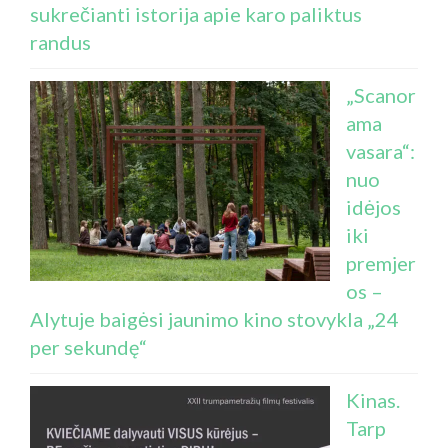
sukrečianti istorija apie karo paliktus
randus
„Scanor
ama
vasara“:
nuo
idėjos
iki
premjer
os –
Alytuje baigėsi jaunimo kino stovykla „24
per sekundę“
Kinas.
Tarp