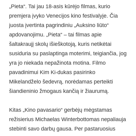
„Pieta“. Tai jau 18-asis kūrėjo filmas, kurio
premjera įvyko Venecijos kino festivalyje. Čia
juosta įvertinta pagrindiniu „Auksino liūto“
apdovanojimu. „Pieta“ – tai filmas apie
šaltakraujį skolų išieškotoją, kuris netikėtai
susiduria su paslaptinga moterimi, teigiančia, jog
yra jo niekada nepažinota motina. Filmo
pavadinimui Kim Ki-dukas pasirinko
Mikelandželo šedevrą, norėdamas perteikti
šiandieninio žmogaus kančią ir žiaurumą.
Kitas „Kino pavasario“ gerbėjų mėgstamas
režisierius Michaelas Winterbottomas nepaliauja
stebinti savo darbų gausa. Per pastaruosius