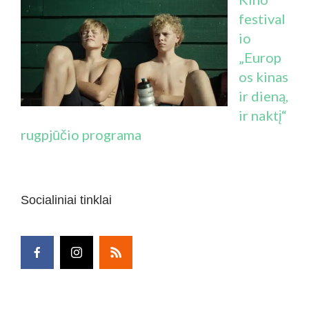
festival
io
„Europ
os kinas
ir dieną,
ir naktį“
rugpjūčio programa
Socialiniai tinklai