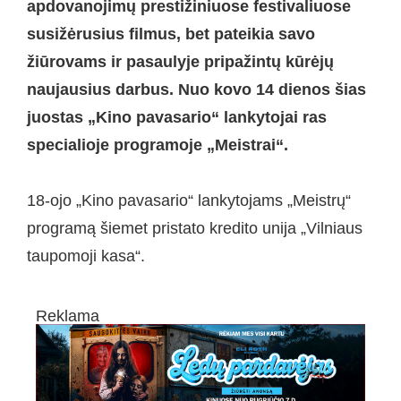
apdovanojimų prestižiniuose festivaliuose
susižėrusius filmus, bet pateikia savo
žiūrovams ir pasaulyje pripažintų kūrėjų
naujausius darbus. Nuo kovo 14 dienos šias
juostas „Kino pavasario“ lankytojai ras
specialioje programoje „Meistrai“.
18-ojo „Kino pavasario“ lankytojams „Meistrų“
programą šiemet pristato kredito unija „Vilniaus
taupomoji kasa“.
Reklama