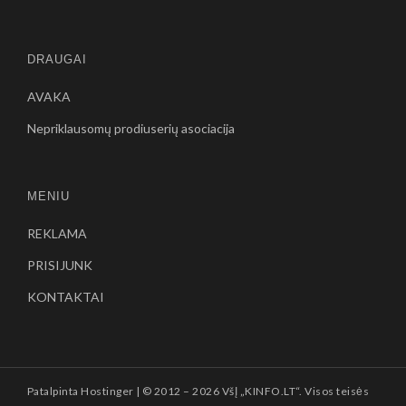
DRAUGAI
AVAKA
Nepriklausomų prodiuserių asociacija
MENIU
REKLAMA
PRISIJUNK
KONTAKTAI
Patalpinta
Hostinger
| © 2012 –
2026 VšĮ „KINFO.LT“. Visos teisės