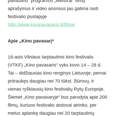
pavasario“ programos „Meistrai“ filmų
aprašymus ir video anonsus jau galima rasti
festivalio puslapyje
http://www.kinopavasaris.lt/filmai
Apie „Kino pavasarį“
18-asis Vilniaus tarptautinis kino festivalis
(VTKF) „Kino pavasaris“ vyks kovo 14 – 28 d.
Tai – didžiausias kino renginys Lietuvoje, pernai
pritraukęs daugiau nei 70 tūkst. žiūrovų, ir
vienas ryškiausių kino festivalių Rytų Europoje.
Šiemet „Kino pavasaryje“ bus parodyta apie 200
filmų, kuriuos festivalio atstovai atrinko, per
metus aplankę daugiau nei 20 tarptautinių