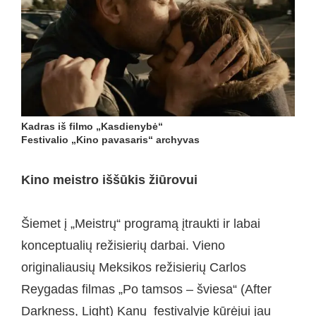
Kadras iš filmo „Kasdienybė“
Festivalio „Kino pavasaris“ archyvas
Kino meistro iššūkis žiūrovui
Šiemet į „Meistrų“ programą įtraukti ir labai
konceptualių režisierių darbai. Vieno
originaliausių Meksikos režisierių Carlos
Reygadas filmas „Po tamsos – šviesa“ (After
Darkness, Light) Kanų festivalyje kūrėjui jau