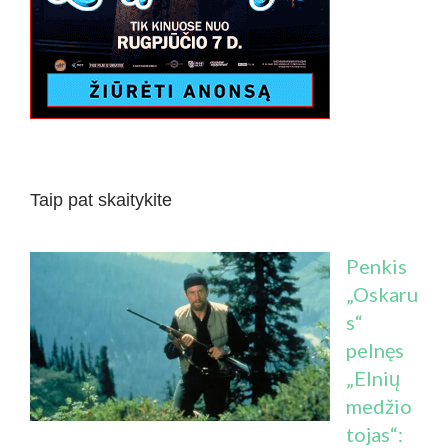
Taip pat skaitykite
Penkis
„Oskaru
s“
pelnęs
„Elnių
medžio
tojas“: