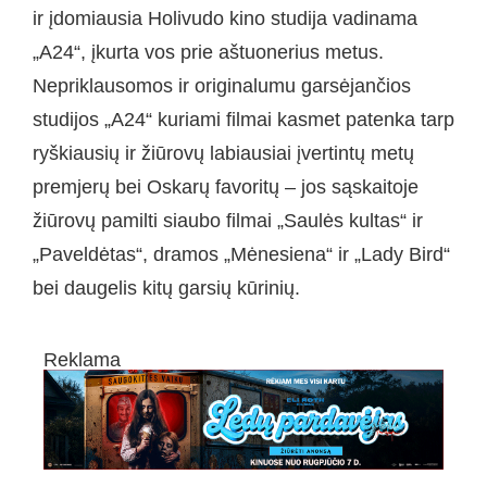
ir įdomiausia Holivudo kino studija vadinama
„A24“, įkurta vos prie aštuonerius metus.
Nepriklausomos ir originalumu garsėjančios
studijos „A24“ kuriami filmai kasmet patenka tarp
ryškiausių ir žiūrovų labiausiai įvertintų metų
premjerų bei Oskarų favoritų – jos sąskaitoje
žiūrovų pamilti siaubo filmai „Saulės kultas“ ir
„Paveldėtas“, dramos „Mėnesiena“ ir „Lady Bird“
bei daugelis kitų garsių kūrinių.
Reklama