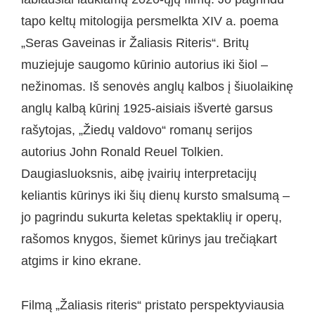
tapo keltų mitologija persmelkta XIV a. poema
„Seras Gaveinas ir Žaliasis Riteris“. Britų
muziejuje saugomo kūrinio autorius iki šiol –
nežinomas. Iš senovės anglų kalbos į šiuolaikinę
anglų kalbą kūrinį 1925-aisiais išvertė garsus
rašytojas, „Žiedų valdovo“ romanų serijos
autorius John Ronald Reuel Tolkien.
Daugiasluoksnis, aibę įvairių interpretacijų
keliantis kūrinys iki šių dienų kursto smalsumą –
jo pagrindu sukurta keletas spektaklių ir operų,
rašomos knygos, šiemet kūrinys jau trečiąkart
atgims ir kino ekrane.
Filmą „Žaliasis riteris“ pristato perspektyviausia