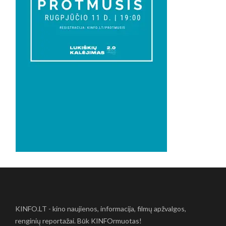
KINFO.LT - kino naujienos, informacija, filmų apžvalgos,
renginių reportažai. Būk KINFOrmuotas!