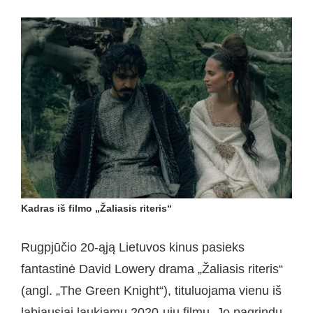
Kadras iš filmo „Žaliasis riteris“
Rugpjūčio 20-ąją Lietuvos kinus pasieks
fantastinė David Lowery drama „Žaliasis riteris“
(angl. „The Green Knight“), tituluojama vienu iš
labiausiai laukiamų 2020-ųjų filmų. Jo pagrindu