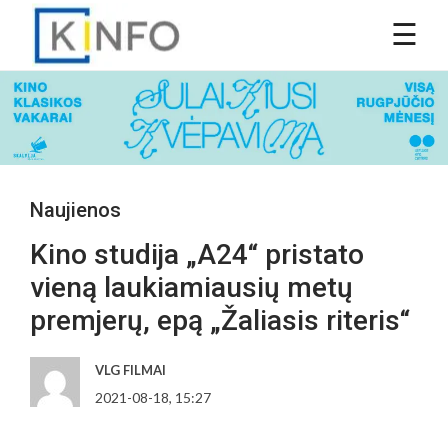
Naujienos
Kino studija „A24“ pristato
vieną laukiamiausių metų
premjerų, epą „Žaliasis riteris“
VLG FILMAI
2021-08-18, 15:27