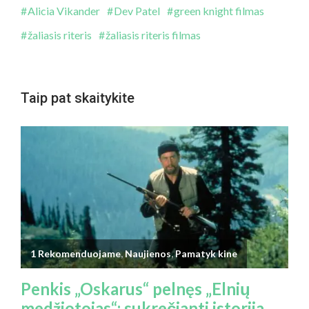
Alicia Vikander
Dev Patel
green knight filmas
žaliasis riteris
žaliasis riteris filmas
Taip pat skaitykite