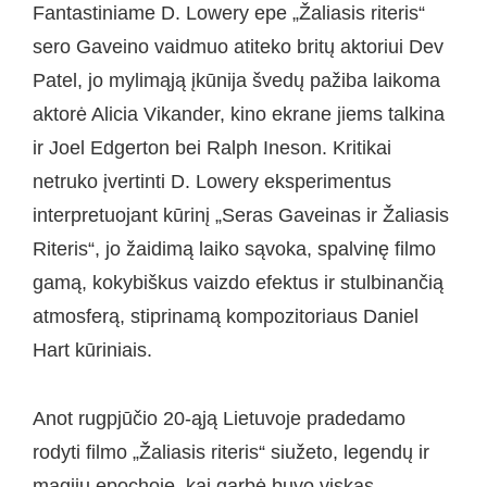
Fantastiniame D. Lowery epe „Žaliasis riteris“
sero Gaveino vaidmuo atiteko britų aktoriui Dev
Patel, jo mylimąją įkūnija švedų pažiba laikoma
aktorė Alicia Vikander, kino ekrane jiems talkina
ir Joel Edgerton bei Ralph Ineson. Kritikai
netruko įvertinti D. Lowery eksperimentus
interpretuojant kūrinį „Seras Gaveinas ir Žaliasis
Riteris“, jo žaidimą laiko sąvoka, spalvinę filmo
gamą, kokybiškus vaizdo efektus ir stulbinančią
atmosferą, stiprinamą kompozitoriaus Daniel
Hart kūriniais.
Anot rugpjūčio 20-ąją Lietuvoje pradedamo
rodyti filmo „Žaliasis riteris“ siužeto, legendų ir
magijų epochoje, kai garbė buvo viskas,