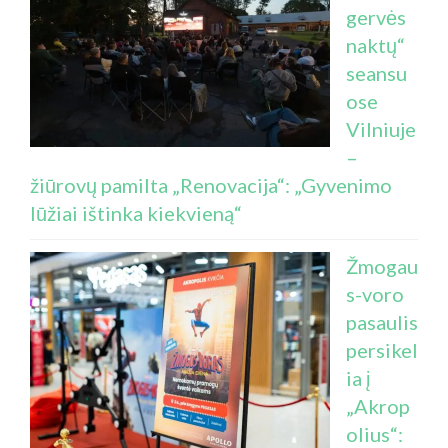
gervės
naktų“
seansu
ose
Vilniuje
–
žiūrovų pamilta „Renovacija“: „Gyvenimo
lūžiai ištinka kiekvieną“
Žmogau
s-voro
pasaulis
persikel
ia į
„Akrop
olius“: