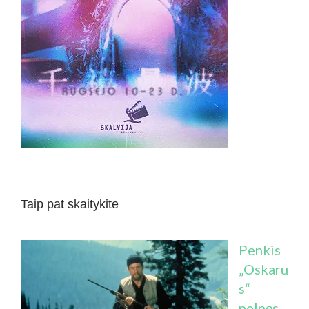
Taip pat skaitykite
Penkis
„Oskaru
s“
pelnęs