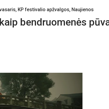
vasaris
,
KP festivalio apžvalgos
,
Naujienos
– kaip bendruomenės pūv