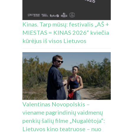
Kinas. Tarp mūsų: festivalis „AŠ +
MIESTAS = KINAS 2026“ kviečia
kūrėjus iš visos Lietuvos
Valentinas Novopolskis –
viename pagrindinių vaidmenų
penkių šalių filme „Nugalėtoja“:
Lietuvos kino teatruose – nuo