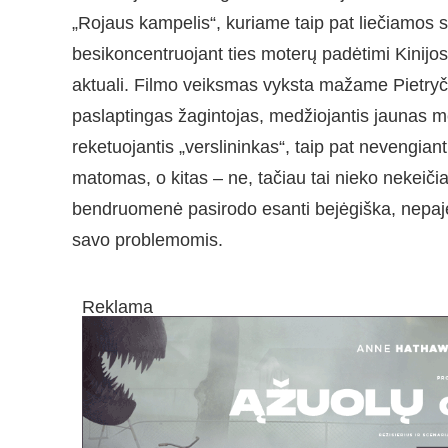
„Rojaus kampelis“, kuriame taip pat liečiamos s
besikoncentruojant ties moterų padėtimi Kinijo
aktuali. Filmo veiksmas vyksta mažame Pietryči
paslaptingas žagintojas, medžiojantis jaunas me
reketuojantis „verslininkas“, taip pat nevengiant
matomas, o kitas – ne, tačiau tai nieko nekeičia
bendruomenė pasirodo esanti bejėgiška, nepajėgi
savo problemomis.
Reklama