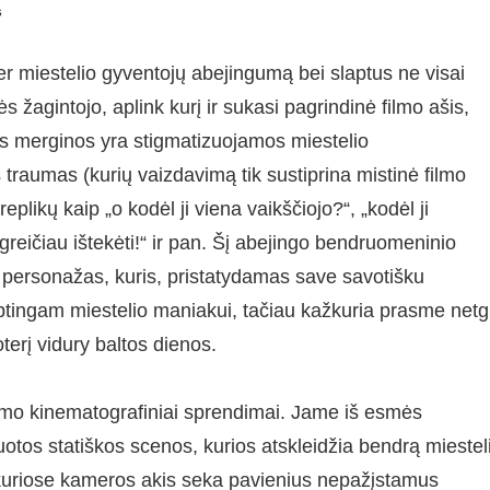
s
er miestelio gyventojų abejingumą bei slaptus ne visai
 žagintojo, aplink kurį ir sukasi pagrindinė filmo ašis,
tos merginos yra stigmatizuojamos miestelio
traumas (kurių vaizdavimą tik sustiprina mistinė filmo
eplikų kaip „o kodėl ji viena vaikščiojo?“, „kodėl ji
greičiau ištekėti!“ ir pan. Šį abejingo bendruomeninio
o“ personažas, kuris, pristatydamas save savotišku
laptingam miestelio maniakui, tačiau kažkuria prasme netg
erį vidury baltos dienos.
filmo kinematografiniai sprendimai. Jame iš esmės
uotos statiškos scenos, kurios atskleidžia bendrą miestel
, kuriose kameros akis seka pavienius nepažįstamus