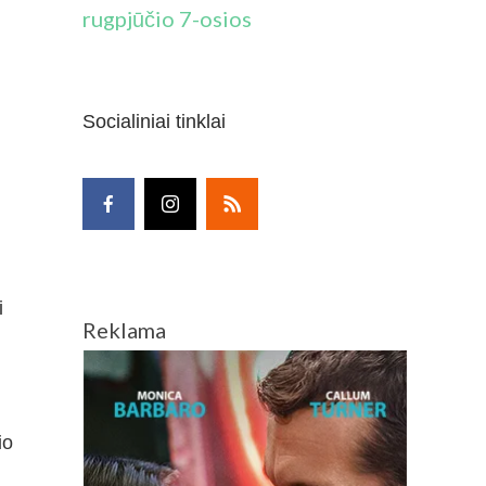
rugpjūčio 7-osios
Socialiniai tinklai
i
Reklama
io