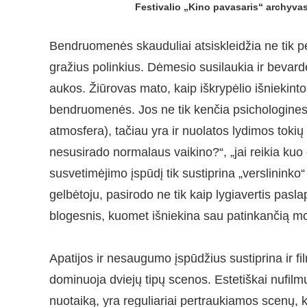
Festivalio „Kino pavasaris“ archyva
Bendruomenės skauduliai atsiskleidžia ne tik p
gražius polinkius. Dėmesio susilaukia ir bevardės
aukos. Žiūrovas mato, kaip iškrypėlio išniekin
bendruomenės. Jos ne tik kenčia psichologines 
atmosfera), tačiau yra ir nuolatos lydimos tokių r
nesusirado normalaus vaikino?“, „jai reikia kuo 
susvetimėjimo įspūdį tik sustiprina „verslinink
gelbėtoju, pasirodo ne tik kaip lygiavertis pas
blogesnis, kuomet išniekina sau patinkančią mot
Apatijos ir nesaugumo įspūdžius sustiprina ir 
dominuoja dviejų tipų scenos. Estetiškai nufilm
nuotaiką, yra reguliariai pertraukiamos scenų