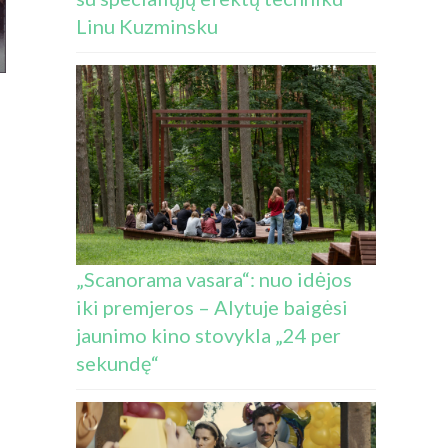
Linu Kuzminsku
„Scanorama vasara“: nuo idėjos
iki premjeros – Alytuje baigėsi
jaunimo kino stovykla „24 per
sekundę“