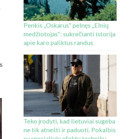
,
Penkis „Oskarus“ pelnęs „Elnių
medžiotojas“: sukrečianti istorija
apie karo paliktus randus
is
Teko įrodyti, kad lietuviai sugeba
ne tik atnešti ir paduoti. Pokalbis
su specialiųjų efektų techniku