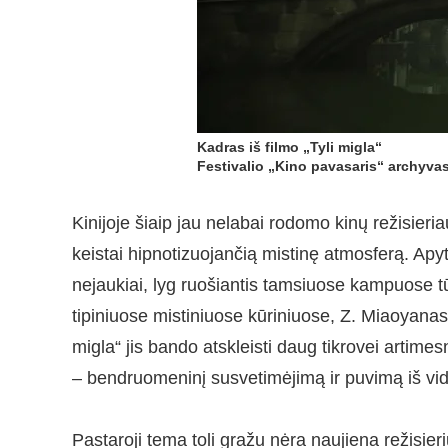
Kadras iš filmo „Tyli migla“
Festivalio „Kino pavasaris“ archyva
Kinijoje šiaip jau nelabai rodomo kinų režisieri
keistai hipnotizuojančią mistinę atmosferą. Apyt
nejaukiai, lyg ruošiantis tamsiuose kampuose tū
tipiniuose mistiniuose kūriniuose, Z. Miaoyana
migla“ jis bando atskleisti daug tikrovei artime
– bendruomeninį susvetimėjimą ir puvimą iš vida
Pastaroji tema toli gražu nėra naujiena režisieri