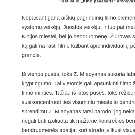
Festivalio „Kino pavasaris“ archyva
Nepaisant gana aiškių pagrindinių filmo elementų
vystomų veikėjų. Juostos veikėju, ir tuo pat metu
Kinijos miestelį bei jo bendruomenę. Žiūrovas su
ką galima rasti filme kalbant apie individualių pe
grandis.
Iš vienos pusės, toks Z. Miaoyanas sukuria labai
kryptingumo. Tai vietomis gali apsunkinti filmo
filmo minties. Tačiau iš kitos pusės, toks režisū
susikoncentruoti ties visuminių miestelio bendr
sprendimu Z. Miaoyanas tarsi parodo, jog nekalt
negali būti izoliuota tik mažame konkrečios be
bendruomenės apatija, kuri atrodo įvilkusi visus