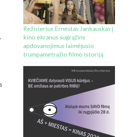
Režisierius Ernestas Jankauskas į
kino ekranus sugrąžins
,
apdovanojimus laimėjusio
trumpametražio filmo istoriją
s