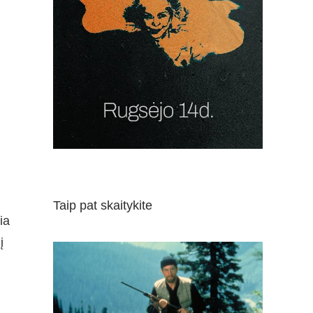
Taip pat skaitykite
ia
į