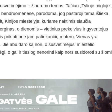
usvetimėjimo ir žiaurumo temos. Tačiau „Tylioje migloje“
s bendruomenėse, parodoma, jog pastaroji tema išlieka
ų Kinijos miestelyje, kuriame naktimis siaučia
rginas, o dienomis – vietinius prekeivius ir gyventojus
is prikibti prie jam patinkančių moterų. Vienas yra
. Jie abu daro ką nori, o susvetimėjusi miestelio
, o gal ir tiesiog nenorinti kaip nors susidoroti su šiom