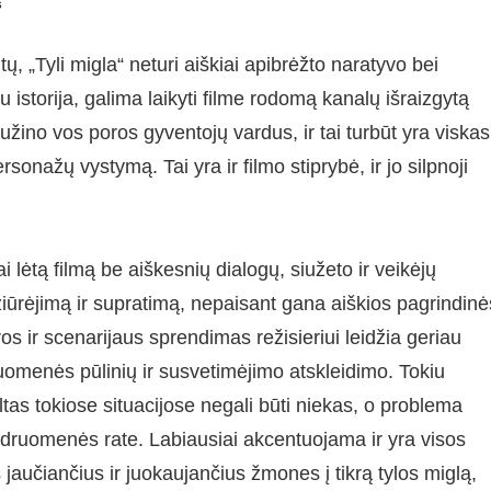
s
, „Tyli migla“ neturi aiškiai apibrėžto naratyvo bei
 istorija, galima laikyti filme rodomą kanalų išraizgytą
žino vos poros gyventojų vardus, ir tai turbūt yra viskas
rsonažų vystymą. Tai yra ir filmo stiprybė, ir jo silpnoji
 lėtą filmą be aiškesnių dialogų, siužeto ir veikėjų
 žiūrėjimą ir supratimą, nepaisant gana aiškios pagrindinė
ros ir scenarijaus sprendimas režisieriui leidžia geriau
uomenės pūlinių ir susvetimėjimo atskleidimo. Tokiu
as tokiose situacijose negali būti niekas, o problema
ndruomenės rate. Labiausiai akcentuojama ir yra visos
 jaučiančius ir juokaujančius žmones į tikrą tylos miglą,