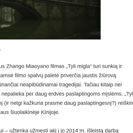
s
aus Zhango Miaoyano filmas „Tyli migla“ turi sunkią ir
amsė filmo spalvų paletė priverčia jaustis žiūrovą
nančiai neapibūdinamai tragedijai. Tačiau kitaip nei
s nepalieka per daug erdvės paslaptingoms mįslėms. „Tyl
snį (ir netgi kažkuria prasme daug paslaptingesnį?) reiškin
us šiuolaikinėje Kinijoje.
ui – užtenka užmesti akį į jo 2014 m. išleistą darbą