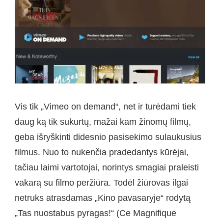
Vis tik „Vimeo on demand“, net ir turėdami tiek
daug ką tik sukurtų, mažai kam žinomų filmų,
geba išryškinti didesnio pasisekimo sulaukusius
filmus. Nuo to nukenčia pradedantys kūrėjai,
tačiau laimi vartotojai, norintys smagiai praleisti
vakarą su filmo peržiūra. Todėl žiūrovas ilgai
netruks atrasdamas „Kino pavasaryje“ rodytą
„Tas nuostabus pyragas!“ (Ce Magnifique