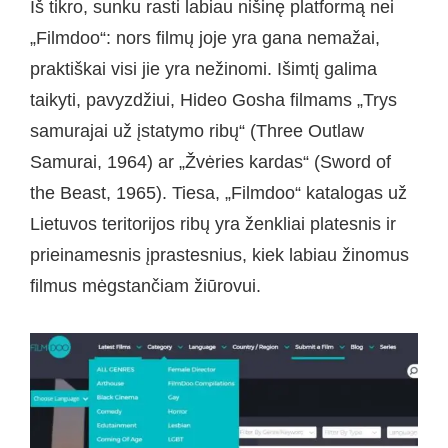
Iš tikro, sunku rasti labiau nišinę platformą nei
„Filmdoo“: nors filmų joje yra gana nemažai,
praktiškai visi jie yra nežinomi. Išimtį galima
taikyti, pavyzdžiui, Hideo Gosha filmams „Trys
samurajai už įstatymo ribų“ (Three Outlaw
Samurai, 1964) ar „Žvėries kardas“ (Sword of
the Beast, 1965). Tiesa, „Filmdoo“ katalogas už
Lietuvos teritorijos ribų yra ženkliai platesnis ir
prieinamesnis įprastesnius, kiek labiau žinomus
filmus mėgstančiam žiūrovui.