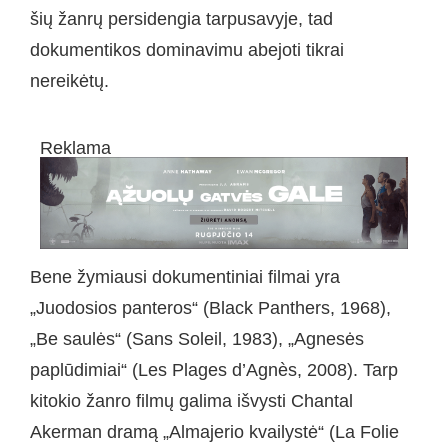
šių žanrų persidengia tarpusavyje, tad
dokumentikos dominavimu abejoti tikrai
nereikėtų.
Reklama
Bene žymiausi dokumentiniai filmai yra
„Juodosios panteros“ (Black Panthers, 1968),
„Be saulės“ (Sans Soleil, 1983), „Agnesės
paplūdimiai“ (Les Plages d’Agnès, 2008). Tarp
kitokio žanro filmų galima išvysti Chantal
Akerman dramą „Almajerio kvailystė“ (La Folie