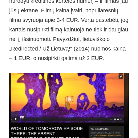
nurodyti kreditinės kortelės numerį – ir filmas jau
jūsų ekrane. Filmų kaina įvairi, populiaresnių
filmų svyruoja apie 3-4 EUR. Verta pastebėti, jog
kartais nusipirkti filmą kainuoja ne tiek ir daugiau
nei jį išsinuomoti. Pavyzdžiui, lietuviškojo
„Redirected / Už Lietuvą!“ (2014) nuomos kaina
– 1 EUR, o nusipirkti galima už 2 EUR.