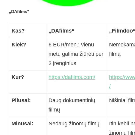
„DAfilms“
Kas?
„DAfilms“
„Filmdoo
Kiek?
6 EUR/mėn.; vienu
Nemokamai/
metu galima žiūrėti per
filmą
2 įrenginius
Kur?
https://dafilms.com/
https://ww
/
Pliusai:
Daug dokumentinių
Nišiniai fil
filmų
Minusai:
Nedaug žinomų filmų
Itin kebli 
žinomų fil