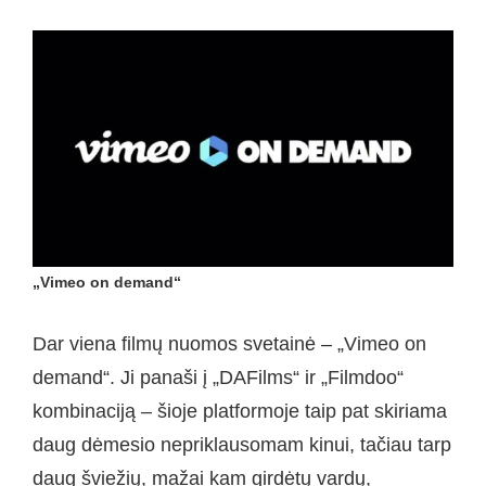
„Vimeo on demand“
Dar viena filmų nuomos svetainė – „Vimeo on
demand“. Ji panaši į „DAFilms“ ir „Filmdoo“
kombinaciją – šioje platformoje taip pat skiriama
daug dėmesio nepriklausomam kinui, tačiau tarp
daug šviežių, mažai kam girdėtų vardų,