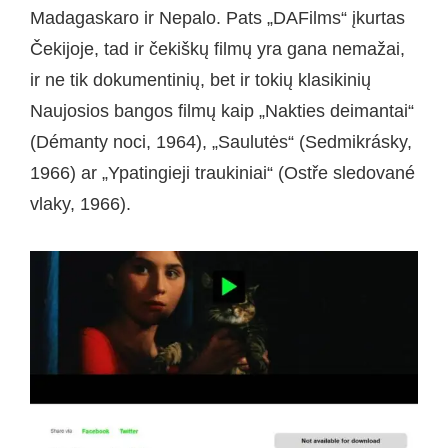
Madagaskaro ir Nepalo. Pats „DAFilms“ įkurtas
Čekijoje, tad ir čekiškų filmų yra gana nemažai,
ir ne tik dokumentinių, bet ir tokių klasikinių
Naujosios bangos filmų kaip „Nakties deimantai“
(Démanty noci, 1964), „Saulutės“ (Sedmikrásky,
1966) ar „Ypatingieji traukiniai“ (Ostře sledované
vlaky, 1966).