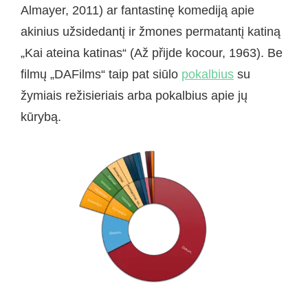
Almayer, 2011) ar fantastinę komediją apie
akinius užsidedantį ir žmones permatantį katiną
„Kai ateina katinas“ (Až přijde kocour, 1963). Be
filmų „DAFilms“ taip pat siūlo
pokalbius
su
žymiais režisieriais arba pokalbius apie jų
kūrybą.