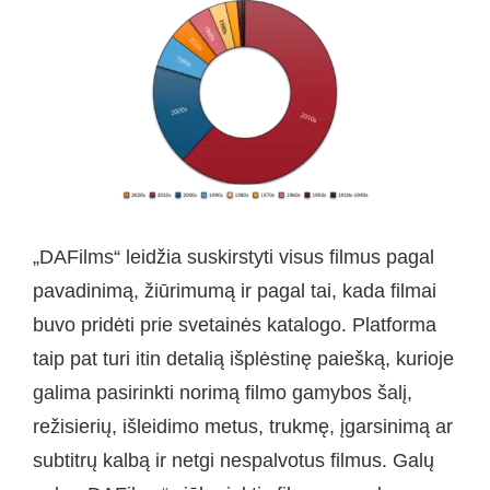
„DAFilms“ leidžia suskirstyti visus filmus pagal
pavadinimą, žiūrimumą ir pagal tai, kada filmai
buvo pridėti prie svetainės katalogo. Platforma
taip pat turi itin detalią išplėstinę paiešką, kurioje
galima pasirinkti norimą filmo gamybos šalį,
režisierių, išleidimo metus, trukmę, įgarsinimą ar
subtitrų kalbą ir netgi nespalvotus filmus. Galų