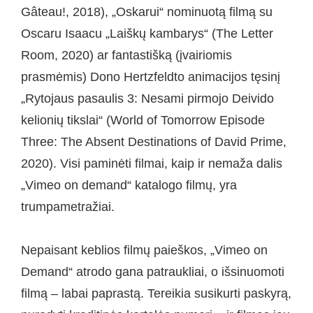
Gâteau!, 2018), „Oskarui“ nominuotą filmą su
Oscaru Isaacu „Laiškų kambarys“ (The Letter
Room, 2020) ar fantastišką (įvairiomis
prasmėmis) Dono Hertzfeldto animacijos tęsinį
„Rytojaus pasaulis 3: Nesami pirmojo Deivido
kelionių tikslai“ (World of Tomorrow Episode
Three: The Absent Destinations of David Prime,
2020). Visi paminėti filmai, kaip ir nemaža dalis
„Vimeo on demand“ katalogo filmų, yra
trumpametražiai.
Nepaisant keblios filmų paieškos, „Vimeo on
Demand“ atrodo gana patraukliai, o išsinuomoti
filmą – labai paprastą. Tereikia susikurti paskyrą,