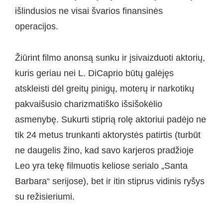
išlindusios ne visai švarios finansinės
operacijos.
Žiūrint filmo anonsą sunku ir įsivaizduoti aktorių,
kuris geriau nei L. DiCaprio būtų galėjęs
atskleisti dėl greitų pinigų, moterų ir narkotikų
pakvaišusio charizmatiško išsišokėlio
asmenybę. Sukurti stiprią rolę aktoriui padėjo ne
tik 24 metus trunkanti aktorystės patirtis (turbūt
ne daugelis žino, kad savo karjeros pradžioje
Leo yra tekę filmuotis keliose serialo „Santa
Barbara“ serijose), bet ir itin stiprus vidinis ryšys
su režisieriumi.