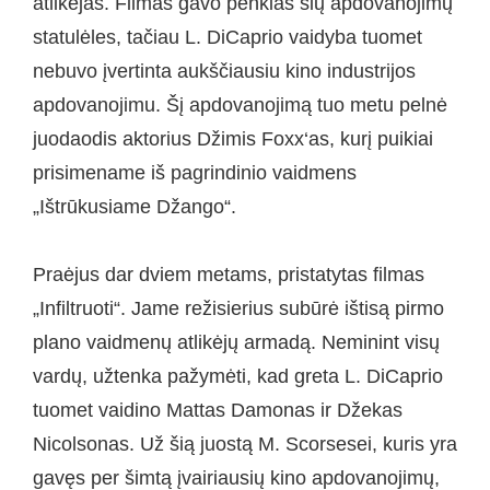
atlikėjas. Filmas gavo penkias šių apdovanojimų
statulėles, tačiau L. DiCaprio vaidyba tuomet
nebuvo įvertinta aukščiausiu kino industrijos
apdovanojimu. Šį apdovanojimą tuo metu pelnė
juodaodis aktorius Džimis Foxx‘as, kurį puikiai
prisimename iš pagrindinio vaidmens
„Ištrūkusiame Džango“.
Praėjus dar dviem metams, pristatytas filmas
„Infiltruoti“. Jame režisierius subūrė ištisą pirmo
plano vaidmenų atlikėjų armadą. Neminint visų
vardų, užtenka pažymėti, kad greta L. DiCaprio
tuomet vaidino Mattas Damonas ir Džekas
Nicolsonas. Už šią juostą M. Scorsesei, kuris yra
gavęs per šimtą įvairiausių kino apdovanojimų,