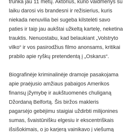
trunka jau 11 metų. Aktorius, kurio vaidmenys su
laiku darosi vis brandesni ir režisierius, kuris
niekada nenuvilia bei sugeba kilstelėti savo
paties ir taip jau aukštai užkeltą kartelę, neketina
trauktis. Nenuostabu, kad belaukiant „Volstryto
vilko“ ir vos pasirodžius filmo anonsams, kritikai
prabilo apie ryškų pretendentą į „Oskarus“.
Biografinėje kriminalinėje dramoje pasakojama
apie praėjusio amžiaus pabaigos Amerikos
finansų įžymybę ir aukštuomenės chuliganą
Džordaną Belfortą. Šis biržos makleris
pagarsėjo gebėjimu staigiai uždirbti milijonines
sumas, švaistūnišku elgesiu ir ekscentriškais
išsišokimais, o jo karjerą vainikavo į viešumą