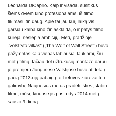
Leonardą DiCaprio. Kaip ir visada, susitikus
šiems dviem kino profesionalams, iš filmo
tikimasi itin daug. Apie tai jau kurį laiką vis
garsiau kalba kino žiniasklaida, o ir patys filmo
kūrėjai neslepia ambicijų. Metų pradžioje
„Volstryto vilkas“ („The Wolf of Wall Street“) buvo
pažymėtas kaip vienas labiausiai laukiamų šių
metų filmų, tačiau dėl užtrukusių montažo darbų
jo premjera Jungtinėse Valstijose buvo atidėta į
pačią 2013-ųjų pabaigą, o Lietuvos žiūrovai turi
galimybę Naujuosius metus pradėti išties įstabiu
filmu, mūsų kinuose jis pasirodys 2014 metų
sausio 3 dieną.