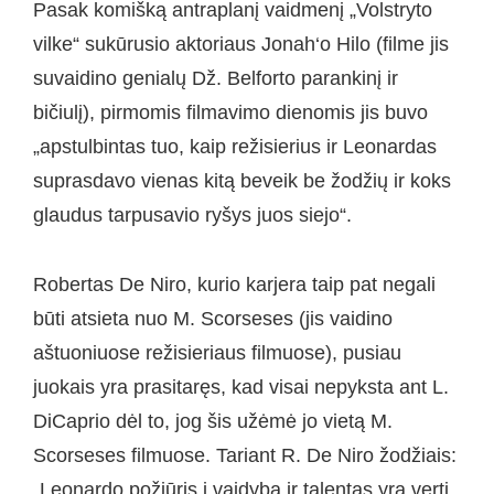
Pasak komišką antraplanį vaidmenį „Volstryto
vilke“ sukūrusio aktoriaus Jonah‘o Hilo (filme jis
suvaidino genialų Dž. Belforto parankinį ir
bičiulį), pirmomis filmavimo dienomis jis buvo
„apstulbintas tuo, kaip režisierius ir Leonardas
suprasdavo vienas kitą beveik be žodžių ir koks
glaudus tarpusavio ryšys juos siejo“.
Robertas De Niro, kurio karjera taip pat negali
būti atsieta nuo M. Scorseses (jis vaidino
aštuoniuose režisieriaus filmuose), pusiau
juokais yra prasitaręs, kad visai nepyksta ant L.
DiCaprio dėl to, jog šis užėmė jo vietą M.
Scorseses filmuose. Tariant R. De Niro žodžiais:
„Leonardo požiūris į vaidybą ir talentas yra verti