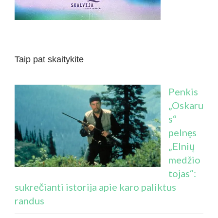
Taip pat skaitykite
Penkis
„Oskaru
s“
pelnęs
„Elnių
medžio
tojas“:
sukrečianti istorija apie karo paliktus
randus