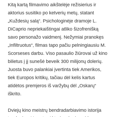
Kitą kartą filmavimo aikštelėje režisierius ir
aktorius susitiko po ketverių metų, statant
„Kuždesių salą“. Psichologinėje dramoje L.
DiCaprio nepriekaištingai atliko šizofrenišką
savo personažo vaidmenį. Nežymiai pranokęs
„Infiltruotus“, filmas tapo pačiu pelningiausiu M.
Scorseses darbu. Viso pasaulio žiūrovai už kino
bilietus į jį sunešė beveik 300 milijonų dolerių.
Juosta buvo palankiai įvertinta tiek Amerikos,
tiek Europos kritikų, tačiau dėl kelis kartus
atidėtos premjeros iš varžybų dėl „Oskarų“
iškrito.
Dviejų kino meistrų bendradarbiavimo istorija