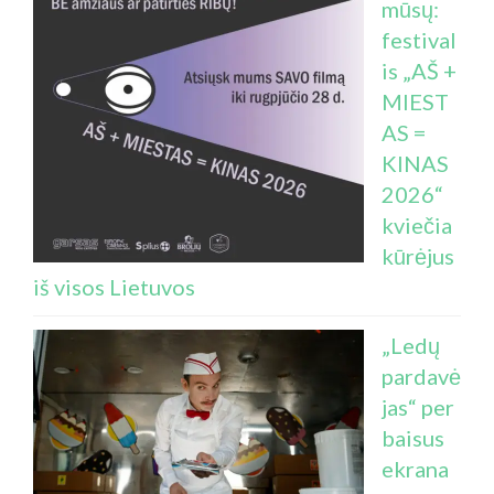
mūsų:
festival
is „AŠ +
MIEST
AS =
KINAS
2026“
kviečia
kūrėjus
iš visos Lietuvos
„Ledų
pardavė
jas“ per
baisus
ekrana