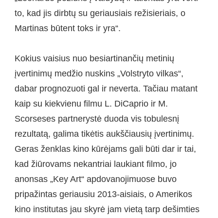
to, kad jis dirbtų su geriausiais režisieriais, o
Martinas būtent toks ir yra“.
Kokius vaisius nuo besiartinančių metinių
įvertinimų medžio nuskins „Volstryto vilkas“,
dabar prognozuoti gal ir neverta. Tačiau matant
kaip su kiekvienu filmu L. DiCaprio ir M.
Scorseses partnerystė duoda vis tobulesnį
rezultatą, galima tikėtis aukščiausių įvertinimų.
Geras ženklas kino kūrėjams gali būti dar ir tai,
kad žiūrovams nekantriai laukiant filmo, jo
anonsas „Key Art“ apdovanojimuose buvo
pripažintas geriausiu 2013-aisiais, o Amerikos
kino institutas jau skyrė jam vietą tarp dešimties