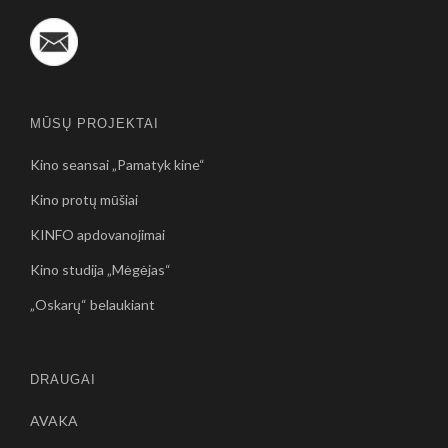
MŪSŲ PROJEKTAI
Kino seansai „Pamatyk kine“
Kino protų mūšiai
KINFO apdovanojimai
Kino studija „Mėgėjas“
„Oskarų“ belaukiant
DRAUGAI
AVAKA