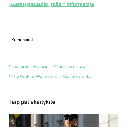
„Garsų pasaulio įrašai“ informacija
Komentarai
Leonardo DiCaprio
Martin Scorcese
The Wolf of Wall Street
Volstryto vilkas
Taip pat skaitykite