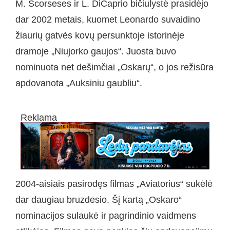
M. Scorseses ir L. DiCaprio bičiulystė prasidėjo
dar 2002 metais, kuomet Leonardo suvaidino
žiaurių gatvės kovų persunktoje istorinėje
dramoje „Niujorko gaujos“. Juosta buvo
nominuota net dešimčiai „Oskarų“, o jos režisūra
apdovanota „Auksiniu gaubliu“.
Reklama
2004-aisiais pasirodęs filmas „Aviatorius“ sukėlė
dar daugiau bruzdesio. Šį kartą „Oskaro“
nominacijos sulaukė ir pagrindinio vaidmens