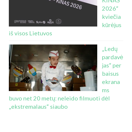
KINAS
2026“
kviečia
kūrėjus
iš visos Lietuvos
„Ledų
pardavė
jas“ per
baisus
ekrana
ms
buvo net 20 metų: neleido filmuoti dėl
„ekstremalaus“ siaubo