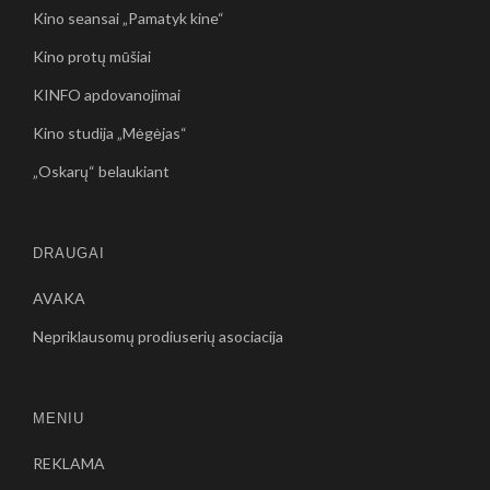
Kino seansai „Pamatyk kine“
Kino protų mūšiai
KINFO apdovanojimai
Kino studija „Mėgėjas“
„Oskarų“ belaukiant
DRAUGAI
AVAKA
Nepriklausomų prodiuserių asociacija
MENIU
REKLAMA