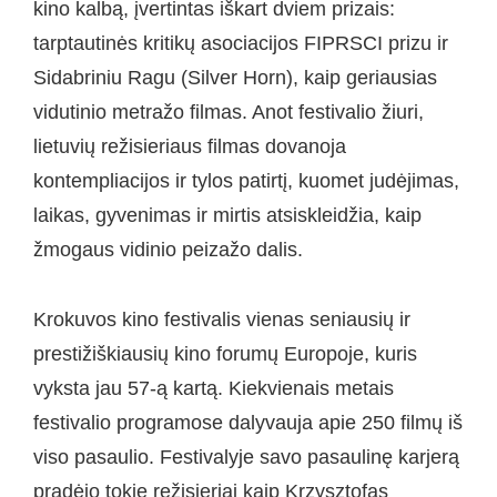
kino kalbą, įvertintas iškart dviem prizais:
tarptautinės kritikų asociacijos FIPRSCI prizu ir
Sidabriniu Ragu (Silver Horn), kaip geriausias
vidutinio metražo filmas. Anot festivalio žiuri,
lietuvių režisieriaus filmas dovanoja
kontempliacijos ir tylos patirtį, kuomet judėjimas,
laikas, gyvenimas ir mirtis atsiskleidžia, kaip
žmogaus vidinio peizažo dalis.
Krokuvos kino festivalis vienas seniausių ir
prestižiškiausių kino forumų Europoje, kuris
vyksta jau 57-ą kartą. Kiekvienais metais
festivalio programose dalyvauja apie 250 filmų iš
viso pasaulio. Festivalyje savo pasaulinę karjerą
pradėjo tokie režisieriai kaip Krzysztofas