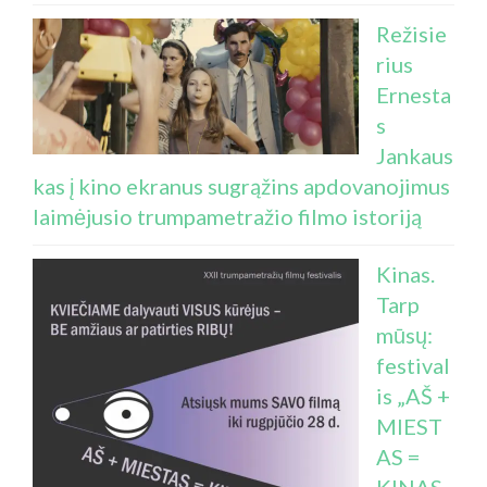
Režisie
rius
Ernesta
s
Jankaus
kas į kino ekranus sugrąžins apdovanojimus
laimėjusio trumpametražio filmo istoriją
Kinas.
Tarp
mūsų:
festival
is „AŠ +
MIEST
AS =