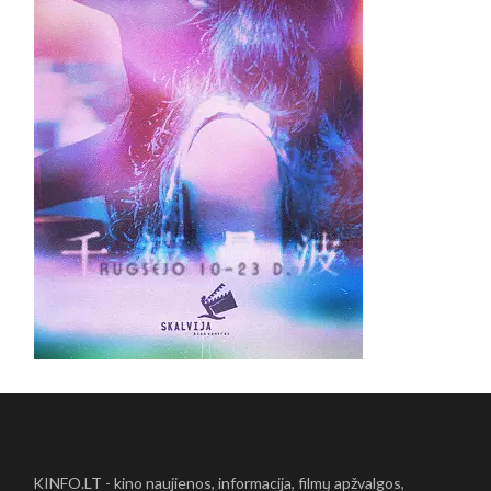
KINFO.LT - kino naujienos, informacija, filmų apžvalgos,