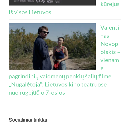
kūrėjus
iš visos Lietuvos
Valenti
nas
Novop
olskis –
vienam
e
pagrindinių vaidmenų penkių šalių filme
„Nugalėtoja“: Lietuvos kino teatruose –
nuo rugpjūčio 7-osios
Socialiniai tinklai