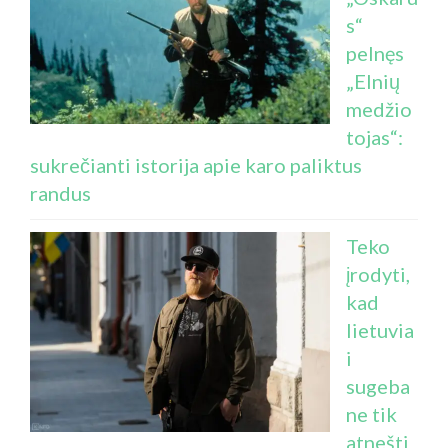
s“
pelnęs
„Elnių
medžio
tojas“:
sukrečianti istorija apie karo paliktus
randus
Teko
įrodyti,
kad
lietuvia
i
sugeba
ne tik
atnešti