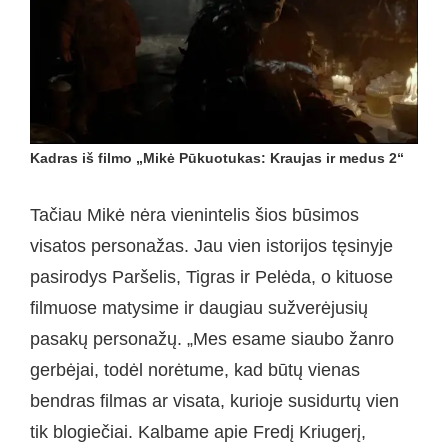
Kadras iš filmo „Mikė Pūkuotukas: Kraujas ir medus 2“
Tačiau Mikė nėra vienintelis šios būsimos
visatos personažas. Jau vien istorijos tęsinyje
pasirodys Paršelis, Tigras ir Pelėda, o kituose
filmuose matysime ir daugiau sužverėjusių
pasakų personažų. „Mes esame siaubo žanro
gerbėjai, todėl norėtume, kad būtų vienas
bendras filmas ar visata, kurioje susidurtų vien
tik blogiečiai. Kalbame apie Fredį Kriugerį,