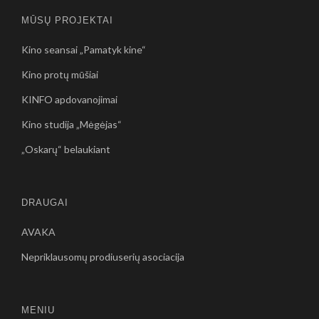
MŪSŲ PROJEKTAI
Kino seansai „Pamatyk kine“
Kino protų mūšiai
KINFO apdovanojimai
Kino studija „Mėgėjas“
„Oskarų“ belaukiant
DRAUGAI
AVAKA
Nepriklausomų prodiuserių asociacija
MENIU