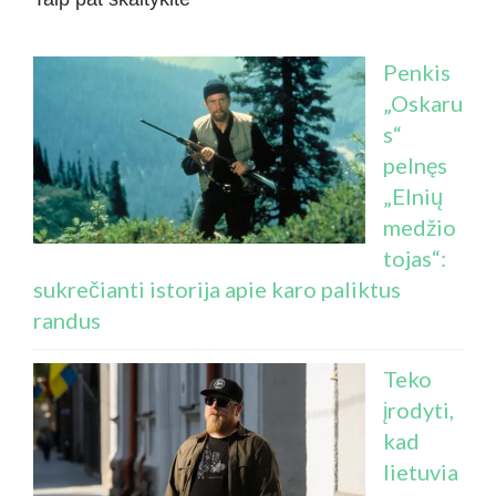
Penkis
„Oskaru
s“
pelnęs
„Elnių
medžio
tojas“:
sukrečianti istorija apie karo paliktus
randus
Teko
įrodyti,
kad
lietuvia