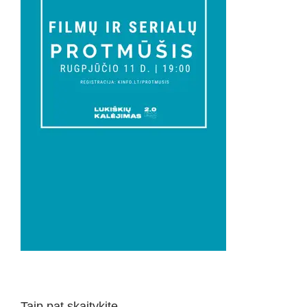
Taip pat skaitykite