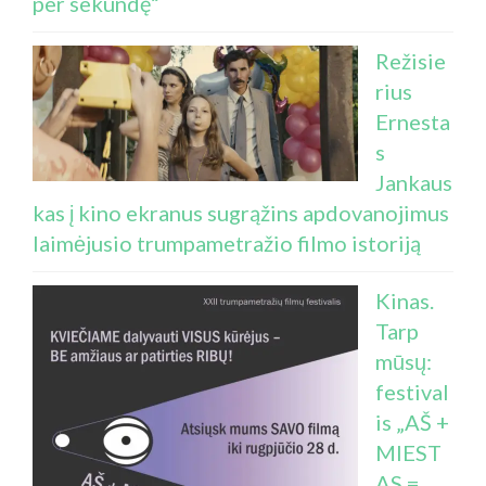
per sekundę“
Režisie
rius
Ernesta
s
Jankaus
kas į kino ekranus sugrąžins apdovanojimus
laimėjusio trumpametražio filmo istoriją
Kinas.
Tarp
mūsų:
festival
is „AŠ +
MIEST
AS =