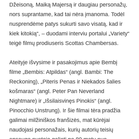
Džeisoną, Maiką Majersą ir daugiau personažų,
nors suprantame, kad tai nėra įmanoma. Todėl
nusprendėme patys sukurti savo visatą, kad ir
kiek kitokią“, – duodami interviu portalui „Variety“
teigė filmų prodiuseris Scottas Chambersas.
Ateityje išvysime ir pasakojimus apie Bembį
filme „Bembis: Atpildas“ (angl. Bambi: The
Reckoning), „Piteris Penas ir Niekados šalies
košmaras“ (angl. Peter Pan Neverland
Nightmare) ir „Išsilaisvinęs Pinokis“ (angl.
Pinocchio Unstrung). Ir šie filmai tėra pradžia
galimai milžiniškos franšizės, mat kūrėjai
naudojasi personažais, kurių autorių teisių