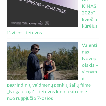
KINAS
2026“
kviečia
kūrėjus
iš visos Lietuvos
Valenti
nas
Novop
olskis –
vienam
e
pagrindinių vaidmenų penkių šalių filme
„Nugalėtoja“: Lietuvos kino teatruose –
nuo rugpjūčio 7-osios