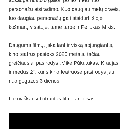
apsauga nustojo galioti po 80 metų nuo
personažų atsiradimo. Kuo daugiau metų praeis,
tuo daugiau personažų gali atsidurti šioje
košmarų visatoje, tame tarpe ir Peliukas Mikis.
Dauguma filmų, įskaitant ir viską apjungiantis,
kino teatrus pasieks 2025 metais, tačiau
greičiausiai pasirodys „Mikė Pūkutukas: Kraujas
ir medus 2“, kuris kino teatruose pasirodys jau
nuo gegužės 3 dienos.
Lietuviškai subtitruotas filmo anonsas: