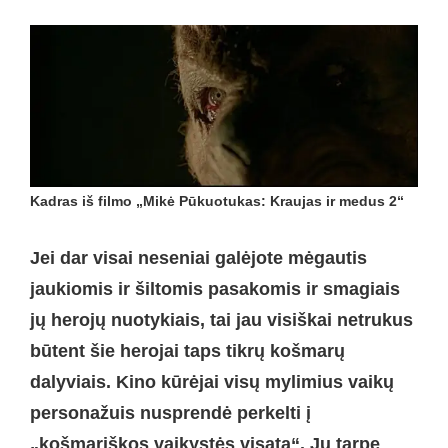
Kadras iš filmo „Mikė Pūkuotukas: Kraujas ir medus 2“
Jei dar visai neseniai galėjote mėgautis
jaukiomis ir šiltomis pasakomis ir smagiais
jų herojų nuotykiais, tai jau visiškai netrukus
būtent šie herojai taps tikrų košmarų
dalyviais. Kino kūrėjai visų mylimius vaikų
personažuis nusprendė perkelti į
„košmariškos vaikystės visatą“. Jų tarpe