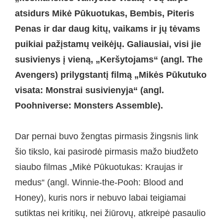
atsidurs Mikė Pūkuotukas, Bembis, Piteris
Penas ir dar daug kitų, vaikams ir jų tėvams
puikiai pažįstamų veikėjų. Galiausiai, visi jie
susivienys į vieną, „Keršytojams“ (angl. The
Avengers) prilygstantį filmą „Mikės Pūkutuko
visata: Monstrai susivienyja“ (angl.
Poohniverse: Monsters Assemble).
Dar pernai buvo žengtas pirmasis žingsnis link
šio tikslo, kai pasirodė pirmasis mažo biudžeto
siaubo filmas „Mikė Pūkuotukas: Kraujas ir
medus“ (angl. Winnie-the-Pooh: Blood and
Honey), kuris nors ir nebuvo labai teigiamai
sutiktas nei kritikų, nei žiūrovų, atkreipė pasaulio