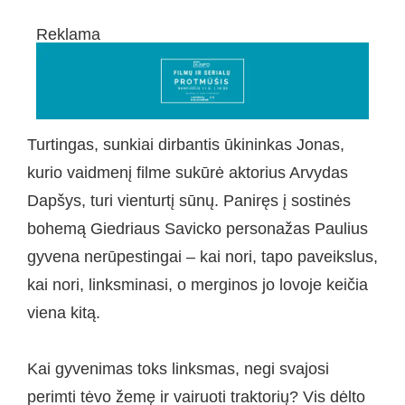
Reklama
Turtingas, sunkiai dirbantis ūkininkas Jonas,
kurio vaidmenį filme sukūrė aktorius Arvydas
Dapšys, turi vienturtį sūnų. Paniręs į sostinės
bohemą Giedriaus Savicko personažas Paulius
gyvena nerūpestingai – kai nori, tapo paveikslus,
kai nori, linksminasi, o merginos jo lovoje keičia
viena kitą.
Kai gyvenimas toks linksmas, negi svajosi
perimti tėvo žemę ir vairuoti traktorių? Vis dėlto