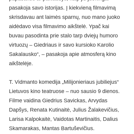
pasakoja savo istorijas. Į kiekvieną filmavimą
skrisdavau ant laimės sparnų, nuo mano juoko
aidėdavo visa filmavimo aikštelė. Ypač kai
buvau pasodinta prie stalo tarp dviejų humoro
virtuozų – Giedriaus ir savo kursioko Karolio
Sakalausko“, – pasakoja apie atmosferą kino
aikštelėje.
T. Vidmanto komedija „Milijonieriaus jubiliejus“
Lietuvos kino teatruose – nuo sausio 9 dienos.
Filme vaidina Giedrius Savickas, Arvydas
Dapšys, Renata Kutinaitė, Julius Žalakevičius,
Larisa Kalpokaitė, Vaidotas Martinaitis, Dalius
Skamarakas, Mantas Bartuševičius.