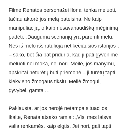
Filme Renatos personažei Ilonai tenka meluoti,
tačiau aktorė jos melą pateisina. Ne kaip
manipuliaciją, o kaip nesavanaudišką mėginimą
padėti. „Dauguma scenarijų yra paremti melu.
Nes iš melo išsirutulioja netikėčiausios istorijos“,
– sako, bet čia pat priduria, kad ji pati gyvenime
meluoti nei moka, nei nori. Meilė, jos manymu,
apskritai neturėtų būti priemonė – ji turėtų tapti
kiekvieno žmogaus tikslu. Meilė žmogui,
gyvybei, gamtai…
Paklausta, ar jos herojė netampa situacijos
įkaite, Renata atsako ramiai: „Visi mes laisva
valia renkamės, kaip elgtis. Jei nori, gali tapti