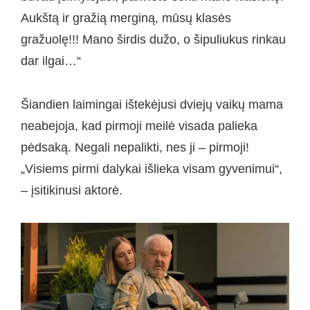
Aukštą ir gražią merginą, mūsų klasės
gražuolę!!! Mano širdis dužo, o šipuliukus rinkau
dar ilgai…“
Šiandien laimingai ištekėjusi dviejų vaikų mama
neabejoja, kad pirmoji meilė visada palieka
pėdsaką. Negali nepalikti, nes ji – pirmoji!
„Visiems pirmi dalykai išlieka visam gyvenimui“,
– įsitikinusi aktorė.