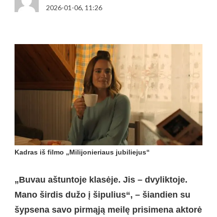
2026-01-06, 11:26
Kadras iš filmo „Milijonieriaus jubiliejus“
„Buvau aštuntoje klasėje. Jis – dvyliktoje.
Mano širdis dužo į šipulius
“
, – šiandien su
šypsena savo pirmąją meilę prisimena aktorė