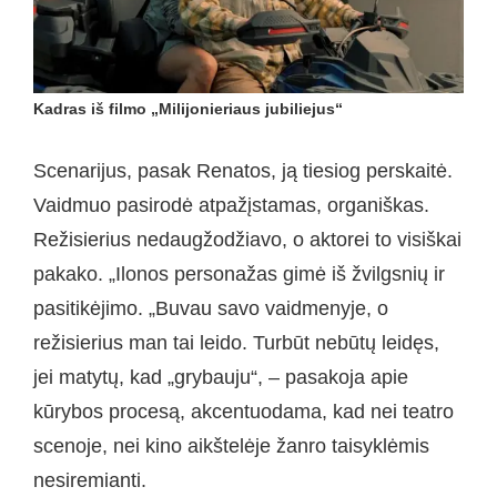
Kadras iš filmo „Milijonieriaus jubiliejus“
Scenarijus, pasak Renatos, ją tiesiog perskaitė.
Vaidmuo pasirodė atpažįstamas, organiškas.
Režisierius nedaugžodžiavo, o aktorei to visiškai
pakako. „Ilonos personažas gimė iš žvilgsnių ir
pasitikėjimo. „Buvau savo vaidmenyje, o
režisierius man tai leido. Turbūt nebūtų leidęs,
jei matytų, kad „grybauju“, – pasakoja apie
kūrybos procesą, akcentuodama, kad nei teatro
scenoje, nei kino aikštelėje žanro taisyklėmis
nesiremianti.