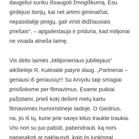
daugeliui sunku išsaugoti žmogiškumą. Esu
girdėjusi itorijų, kai net artimi giminaičiai,
nepasidaliję pinigų, gali virsti didžiausiais
priešais“, – apgailestauja ir priduria, kad milijonai
ne visada atneša laimę.
Vis dėlto laimės „Milijonieriaus jubiliejaus“
aikštelėje R. Kutinaitė patyrė daug. „Partneriai –
geriausi iš geriausių!!! Su Arvydu taip smagiai
prisišokome per filmavimus. Esame puikiai
pažįstami, prieš kokį dešimt metų kartu
filmavomės humoristinėje laidoje. O Giedrius,
na, jis iš tų, kurie prie savęs kitus traukte traukia.
Visi nori su juo pabūti, pabendrauti, ką nors
papasakoti ar paklausyti, kaip jis juokingai