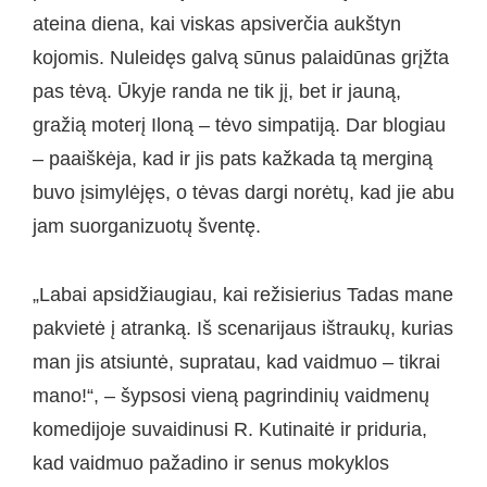
ateina diena, kai viskas apsiverčia aukštyn
kojomis. Nuleidęs galvą sūnus palaidūnas grįžta
pas tėvą. Ūkyje randa ne tik jį, bet ir jauną,
gražią moterį Iloną – tėvo simpatiją. Dar blogiau
– paaiškėja, kad ir jis pats kažkada tą merginą
buvo įsimylėjęs, o tėvas dargi norėtų, kad jie abu
jam suorganizuotų šventę.
„Labai apsidžiaugiau, kai režisierius Tadas mane
pakvietė į atranką. Iš scenarijaus ištraukų, kurias
man jis atsiuntė, supratau, kad vaidmuo – tikrai
mano!“, – šypsosi vieną pagrindinių vaidmenų
komedijoje suvaidinusi R. Kutinaitė ir priduria,
kad vaidmuo pažadino ir senus mokyklos