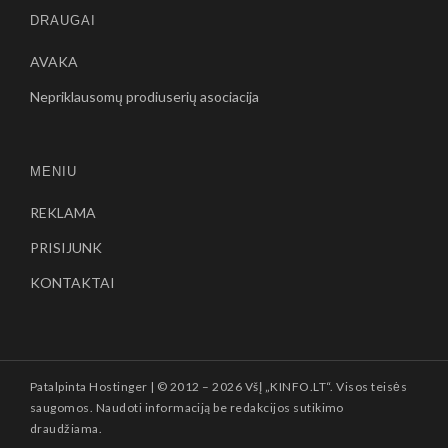
DRAUGAI
AVAKA
Nepriklausomų prodiuserių asociacija
MENIU
REKLAMA
PRISIJUNK
KONTAKTAI
Patalpinta
Hostinger
| © 2012 –
2026 VšĮ „KINFO.LT“. Visos teisės
saugomos. Naudoti informaciją be redakcijos sutikimo
draudžiama.