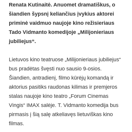
Renata Kutinaitė. Anuomet dramatiškus, o
šiandien šypsnį keliančius įvykius aktorei
priminė vaidmuo naujoje kino režisieriaus
Tado Vidmanto komedijoje „Milijonieriaus
jubiliejus
“
.
Lietuvos kino teatruose „Milijonieriaus jubiliejus“
bus pradėtas švęsti nuo sausio 9-osios.
Šiandien, antradienį, filmo kūrėjų komandą ir
aktorius pasitiks raudonas kilimas ir premjeros
stalas naujoje kino teatro „Forum Cinemas
Vingis“ IMAX salėje. T. Vidmanto komedija bus
pirmasis į šią salę atkeliavęs lietuviškas kino
filmas.