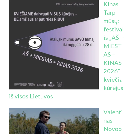
Kinas.
Tarp
mūsų:
festival
is „AŠ +
MIEST
AS =
KINAS
2026“
kviečia
kūrėjus
iš visos Lietuvos
Valenti
nas
Novop