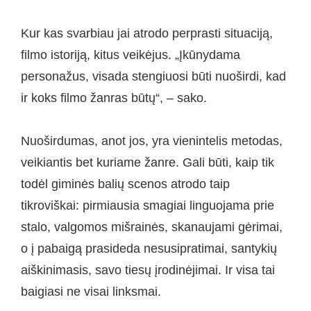
Kur kas svarbiau jai atrodo perprasti situaciją,
filmo istoriją, kitus veikėjus. „Įkūnydama
personažus, visada stengiuosi būti nuoširdi, kad
ir koks filmo žanras būtų“, – sako.
Nuoširdumas, anot jos, yra vienintelis metodas,
veikiantis bet kuriame žanre. Gali būti, kaip tik
todėl giminės balių scenos atrodo taip
tikroviškai: pirmiausia smagiai linguojama prie
stalo, valgomos mišrainės, skanaujami gėrimai,
o į pabaigą prasideda nesusipratimai, santykių
aiškinimasis, savo tiesų įrodinėjimai. Ir visa tai
baigiasi ne visai linksmai.