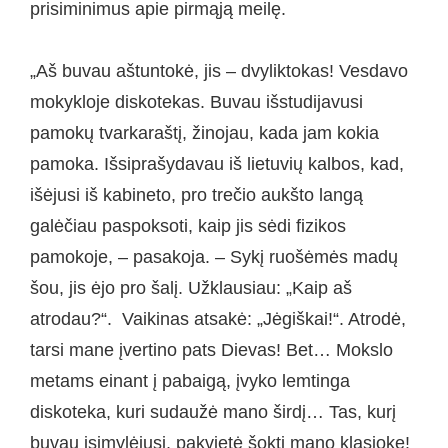
prisiminimus apie pirmąją meilę.
„Aš buvau aštuntokė, jis – dvyliktokas! Vesdavo
mokykloje diskotekas. Buvau išstudijavusi
pamokų tvarkaraštį, žinojau, kada jam kokia
pamoka. Išsiprašydavau iš lietuvių kalbos, kad,
išėjusi iš kabineto, pro trečio aukšto langą
galėčiau paspoksoti, kaip jis sėdi fizikos
pamokoje, – pasakoja. – Sykį ruošėmės madų
šou, jis ėjo pro šalį. Užklausiau: „Kaip aš
atrodau?“. Vaikinas atsakė: „Jėgiškai!“. Atrodė,
tarsi mane įvertino pats Dievas! Bet… Mokslo
metams einant į pabaigą, įvyko lemtinga
diskoteka, kuri sudaužė mano širdį… Tas, kurį
buvau įsimylėjusi, pakvietė šokti mano klasiokę!