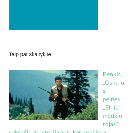
Taip pat skaitykite
Penkis
„Oskaru
s“
pelnęs
„Elnių
medžio
tojas“:
sukrečianti istorija apie karo paliktus