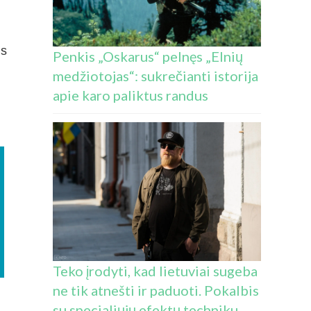
us
Penkis „Oskarus“ pelnęs „Elnių
medžiotojas“: sukrečianti istorija
apie karo paliktus randus
Teko įrodyti, kad lietuviai sugeba
ne tik atnešti ir paduoti. Pokalbis
su specialiųjų efektų techniku