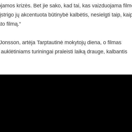
amos krizės. Bet jie sako, kad tai, kas vaizduojama film
 įstrigo jų akcentuota būtinybė kalbėtis, nesielgti taip, kai
to filmą.“
onsson, artėja Tarptautinė mokytojų diena, o filmas
uklėtiniams turiningai praleisti laiką drauge, kalbantis