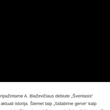
pripažintame A. Blaževičiaus debiute „Šventasis“
tuali istorija. Šiemet taip „Sidabrine gerve“ kaip