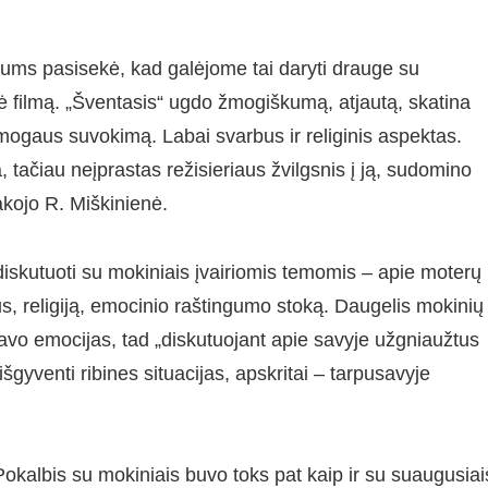
 Mums pasisekė, kad galėjome tai daryti drauge su
vokė filmą. „Šventasis“ ugdo žmogiškumą, atjautą, skatina
a žmogaus suvokimą. Labai svarbus ir religinis aspektas.
 tačiau neįprastas režisieriaus žvilgsnis į ją, sudomino
sakojo R. Miškinienė.
iskutuoti su mokiniais įvairiomis temomis – apie moterų 
us, religiją, emocinio raštingumo stoką. Daugelis mokinių
 savo emocijas, tad „diskutuojant apie savyje užgniaužtus
šgyventi ribines situacijas, apskritai – tarpusavyje
 „Pokalbis su mokiniais buvo toks pat kaip ir su suaugusiai