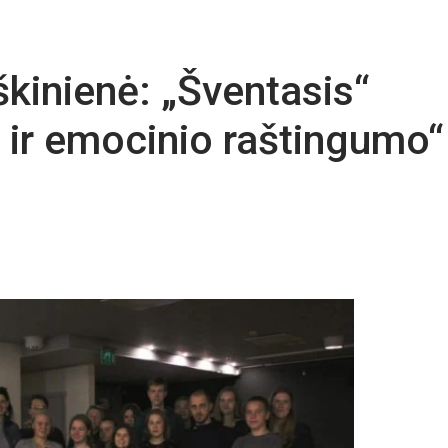
kinienė: „Šventasis“
 ir emocinio raštingumo“