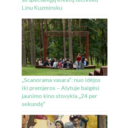
Linu Kuzminsku
„Scanorama vasara“: nuo idėjos
iki premjeros – Alytuje baigėsi
jaunimo kino stovykla „24 per
sekundę“