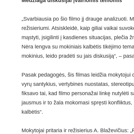
Medžiaga diskusijai įvairiomis temomis
„Svarbiausia po šio filmo jį drauge analizuoti.
režisieriumi. Atsiskleidė, kaip giliai vaikai su
mąstyti, įsigilinti į kasdienes situacijas, pleči
Nėra lengva su mokiniais kalbėtis tikėjimo tema,
mokinius, leido pradėti su jais diskusiją“, – pa
Pasak pedagogės, šis filmas leidžia mokytojui d
vyrų santykius, vertybines nuostatas, stereotip
fiksavo tai, kad filmo personažai linkę nutylėti
jausmus ir to žala mokomasi spręsti konfliktus, i
kalbėtis“.
Mokytojai pritaria ir režisierius A. Blaževičius: