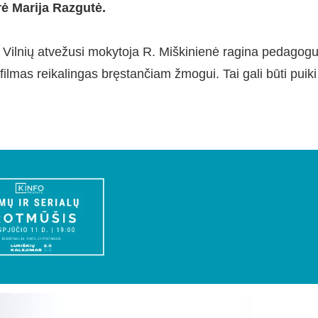
rė Marija Razgutė.
į Vilnių atvežusi mokytoja R. Miškinienė ragina pedagog
filmas reikalingas bręstančiam žmogui. Tai gali būti puiki