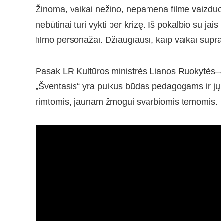
Žinoma, vaikai nežino, nepamena filme vaizduoj
nebūtinai turi vykti per krizę. Iš pokalbio su jais
filmo personažai. Džiaugiausi, kaip vaikai supra
Pasak LR Kultūros ministrės Lianos Ruokytės–J
„Šventasis“ yra puikus būdas pedagogams ir jų a
rimtomis, jaunam žmogui svarbiomis temomis.