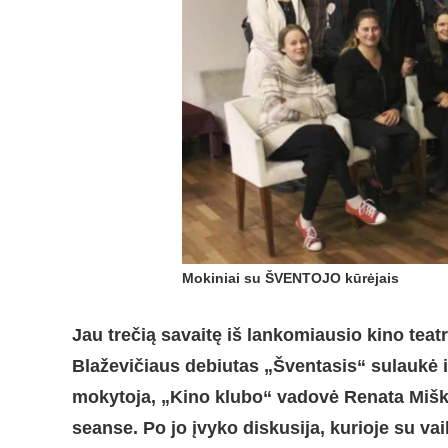
Mokiniai su ŠVENTOJO kūrėjais
Jau trečią savaitę iš lankomiausio kino teat
Blaževičiaus debiutas „Šventasis“ sulaukė 
mokytoja, „Kino klubo“ vadovė Renata Mišk
seanse. Po jo įvyko diskusija, kurioje su va