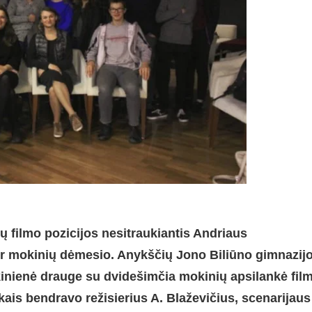
rų filmo pozicijos nesitraukiantis Andriaus
ir mokinių dėmesio. Anykščių Jono Biliūno gimnazij
inienė drauge su dvidešimčia mokinių apsilankė fil
ikais bendravo režisierius A. Blaževičius, scenarijaus