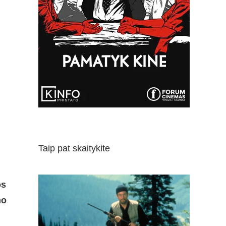
Taip pat skaitykite
os
mo