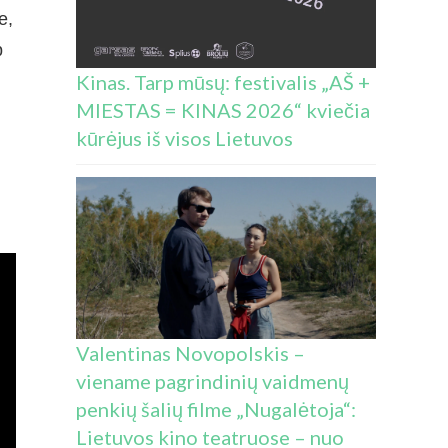
e,
p
Kinas. Tarp mūsų: festivalis „AŠ +
MIESTAS = KINAS 2026“ kviečia
kūrėjus iš visos Lietuvos
Valentinas Novopolskis –
viename pagrindinių vaidmenų
penkių šalių filme „Nugalėtoja“:
Lietuvos kino teatruose – nuo