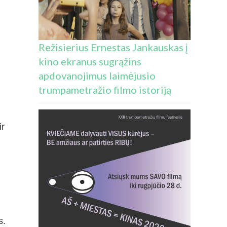
Režisierius Ernestas Jankauskas į
kino ekranus sugrąžins
apdovanojimus laimėjusio
trumpametražio filmo istoriją
ir
s.