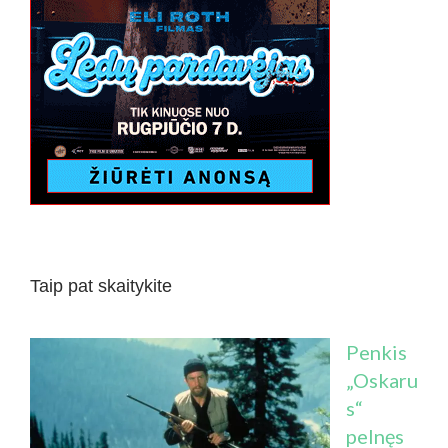
Taip pat skaitykite
Penkis
„Oskaru
s“
pelnęs