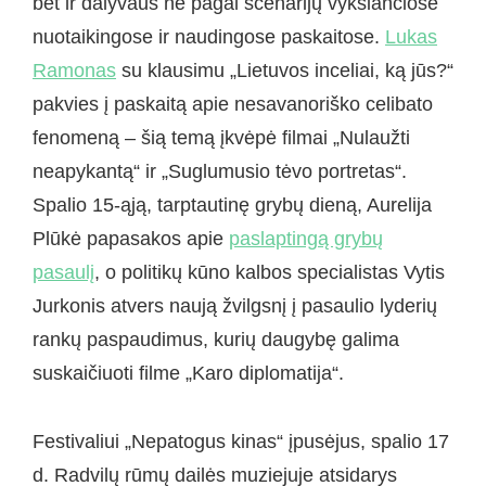
bet ir dalyvaus ne pagal scenarijų vyksiančiose
nuotaikingose ir naudingose paskaitose.
Lukas
Ramonas
su klausimu „Lietuvos inceliai, ką jūs?“
pakvies į paskaitą apie nesavanoriško celibato
fenomeną – šią temą įkvėpė filmai „Nulaužti
neapykantą“ ir „Suglumusio tėvo portretas“.
Spalio 15-ąją, tarptautinę grybų dieną, Aurelija
Plūkė papasakos apie
paslaptingą grybų
pasaulį
, o politikų kūno kalbos specialistas Vytis
Jurkonis atvers naują žvilgsnį į pasaulio lyderių
rankų paspaudimus, kurių daugybę galima
suskaičiuoti filme „Karo diplomatija“.
Festivaliui „Nepatogus kinas“ įpusėjus, spalio 17
d. Radvilų rūmų dailės muziejuje atsidarys