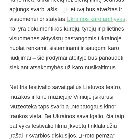
apjungs svarbi ašis – į Lietuvą bus atvežtas ir
visuomenei pristatytas
Ukrainos karo archyvas
.
Tai yra dokumentikos kūrėjų, tyrėjų ir pilietinės
visuomenės aktyvistų pastangomis Ukrainoje
nuolat renkami, sisteminami ir saugomi karo
liudijimai – šie įrodymai ateityje bus panaudoti
siekiant atsakomybės už karo nusikaltimus.
Net tris festivalio savaitgalius Lietuvos teatro,
muzikos ir kino muziejuje Vilniuje įsikūrusi
Muzeoteka taps svarbia „Nepatogaus kino“
traukos vieta. Be Ukrainos savaitgalio, čia taip
pat vyks festivalio filmų įkvėptų tinklalaidžių
įrašai ir svarbios diskusijos. „Proto pemza“