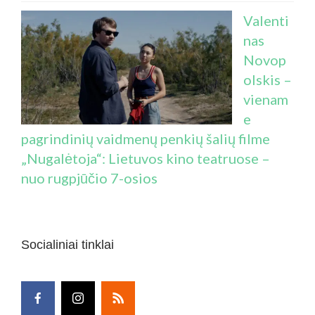
Valenti
nas
Novop
olskis –
vienam
e
pagrindinių vaidmenų penkių šalių filme
„Nugalėtoja“: Lietuvos kino teatruose –
nuo rugpjūčio 7-osios
Socialiniai tinklai