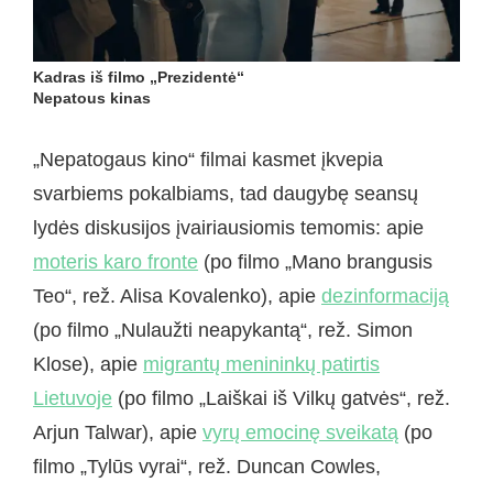
Kadras iš filmo „Prezidentė“
Nepatous kinas
„Nepatogaus kino“ filmai kasmet įkvepia
svarbiems pokalbiams, tad daugybę seansų
lydės diskusijos įvairiausiomis temomis: apie
moteris karo fronte
(po filmo „Mano brangusis
Teo“, rež. Alisa Kovalenko), apie
dezinformaciją
(po filmo „Nulaužti neapykantą“, rež. Simon
Klose), apie
migrantų menininkų patirtis
Lietuvoje
(po filmo „Laiškai iš Vilkų gatvės“, rež.
Arjun Talwar), apie
vyrų emocinę sveikatą
(po
filmo „Tylūs vyrai“, rež. Duncan Cowles,