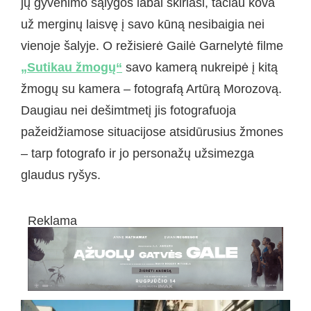
jų gyvenimo sąlygos labai skiriasi, tačiau kova
už merginų laisvę į savo kūną nesibaigia nei
vienoje šalyje. O režisierė Gailė Garnelytė filme
„Sutikau žmogų“
savo kamerą nukreipė į kitą
žmogų su kamera – fotografą Artūrą Morozovą.
Daugiau nei dešimtmetį jis fotografuoja
pažeidžiamose situacijose atsidūrusius žmones
– tarp fotografo ir jo personažų užsimezga
glaudus ryšys.
Reklama