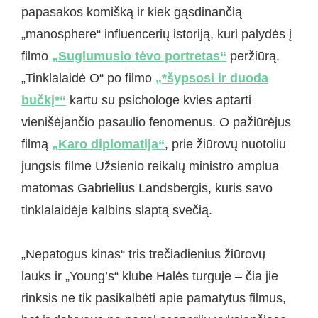
papasakos komišką ir kiek gąsdinančią
„manosphere“ influencerių istoriją, kuri palydės į
filmo
„Suglumusio tėvo portretas“
peržiūrą.
„Tinklalaidė O“ po filmo
„*šypsosi ir duoda
bučkį*“
kartu su psichologe kvies aptarti
vienišėjančio pasaulio fenomenus. O pažiūrėjus
filmą
„Karo diplomatija“
, prie žiūrovų nuotoliu
jungsis filme Užsienio reikalų ministro amplua
matomas Gabrielius Landsbergis, kuris savo
tinklalaidėje kalbins slaptą svečią.
„Nepatogus kinas“ tris trečiadienius žiūrovų
lauks ir „Young’s“ klube Halės turguje – čia jie
rinksis ne tik pasikalbėti apie pamatytus filmus,