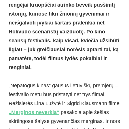
rengėjai kruopščiai atrinko beveik pusšimtį
istorijų, kuriose tikri žmonių gyvenimai ir
neišgalvoti įvykiai kartais pralenkia net
Holivudo scenaristų vaizduotę. Po kino
seansų festivalis, kaip visad, kviečia užsibūti
ilgiau – juk greičiausiai norėsis aptarti tai, ką
pamatėte, todėl filmus lydės pokalbiai ir
renginiai.
„Nepatogus kinas“ gausus lietuviškų premjerų –
festivalio metu bus pristatyti net trys filmai.
Režisierės Lina Lužytė ir Sigrid Klausmann filme
„Merginos neverkia“
pasakoja apie šešias
skirtingose šalyse gyvenančias merginas. Ir nors