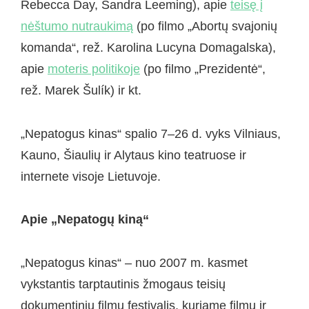
Rebecca Day, Sandra Leeming), apie
teisę į
nėštumo nutraukimą
(po filmo „Abortų svajonių
komanda“, rež. Karolina Lucyna Domagalska),
apie
moteris politikoje
(po filmo „Prezidentė“,
rež. Marek Šulík) ir kt.
„Nepatogus kinas“ spalio 7–26 d. vyks Vilniaus,
Kauno, Šiaulių ir Alytaus kino teatruose ir
internete visoje Lietuvoje.
Apie „Nepatogų kiną“
„Nepatogus kinas“ – nuo 2007 m. kasmet
vykstantis tarptautinis žmogaus teisių
dokumentinių filmų festivalis, kuriame filmų ir