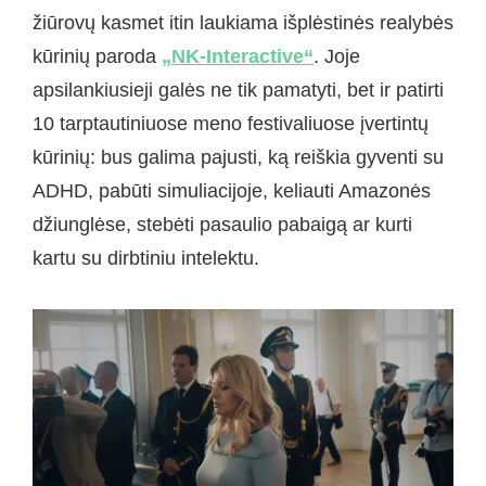
žiūrovų kasmet itin laukiama išplėstinės realybės
kūrinių paroda
„NK-Interactive“
. Joje
apsilankiusieji galės ne tik pamatyti, bet ir patirti
10 tarptautiniuose meno festivaliuose įvertintų
kūrinių: bus galima pajusti, ką reiškia gyventi su
ADHD, pabūti simuliacijoje, keliauti Amazonės
džiunglėse, stebėti pasaulio pabaigą ar kurti
kartu su dirbtiniu intelektu.