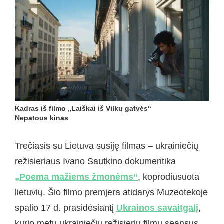
Kadras iš filmo „Laiškai iš Vilkų gatvės“
Nepatous kinas
Trečiasis su Lietuva susiję filmas – ukrainiečių
režisieriaus Ivano Sautkino dokumentika
„Poema mažiems žmonėms“
, koprodiusuota
lietuvių. Šio filmo premjera atidarys Muzeotekoje
spalio 17 d. prasidėsiantį
Ukrainos savaitgalį
,
kurio metu ukrainiečių režisierių filmų seansus