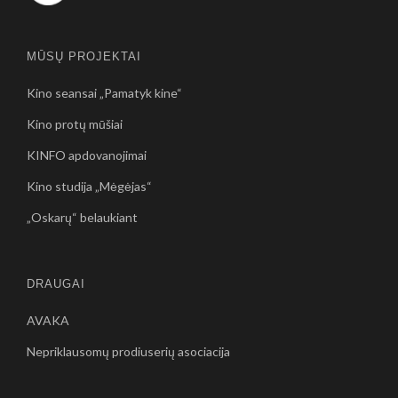
MŪSŲ PROJEKTAI
Kino seansai „Pamatyk kine“
Kino protų mūšiai
KINFO apdovanojimai
Kino studija „Mėgėjas“
„Oskarų“ belaukiant
DRAUGAI
AVAKA
Nepriklausomų prodiuserių asociacija