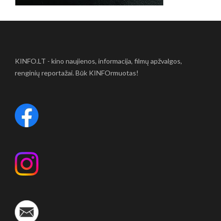
KINFO.LT - kino naujienos, informacija, filmų apžvalgos,
renginių reportažai. Būk KINFOrmuotas!