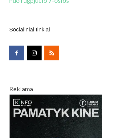
nuo rugpjūčio 7-osios
Socialiniai tinklai
Reklama