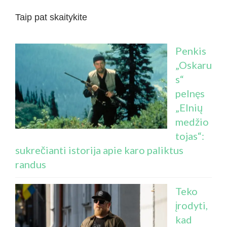
Taip pat skaitykite
Penkis
„Oskaru
s“
pelnęs
„Elnių
medžio
tojas“:
sukrečianti istorija apie karo paliktus
randus
Teko
įrodyti,
kad