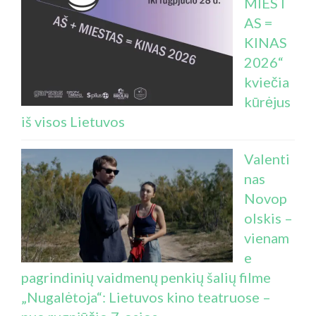
MIEST
AS =
KINAS
2026“
kviečia
kūrėjus
iš visos Lietuvos
Valenti
nas
Novop
olskis –
vienam
e
pagrindinių vaidmenų penkių šalių filme
„Nugalėtoja“: Lietuvos kino teatruose –