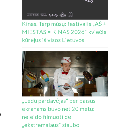
Kinas. Tarp mūsų: festivalis „AŠ +
MIESTAS = KINAS 2026“ kviečia
kūrėjus iš visos Lietuvos
„Ledų pardavėjas“ per baisus
ekranams buvo net 20 metų:
s
neleido filmuoti dėl
„ekstremalaus“ siaubo