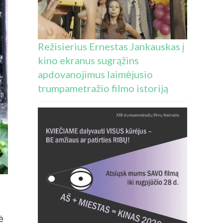
Režisierius Ernestas Jankauskas į
kino ekranus sugrąžins
apdovanojimus laimėjusio
trumpametražio filmo istoriją
ė