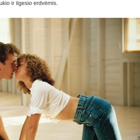
aukio ir ilgesio erdvėmis.