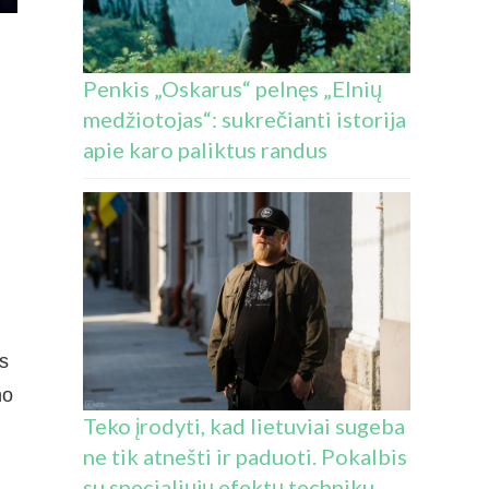
Penkis „Oskarus“ pelnęs „Elnių
medžiotojas“: sukrečianti istorija
apie karo paliktus randus
ys
no
Teko įrodyti, kad lietuviai sugeba
ne tik atnešti ir paduoti. Pokalbis
su specialiųjų efektų techniku