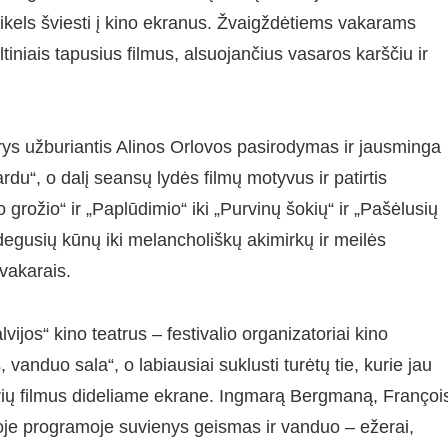
rsikels šviesti į kino ekranus. Žvaigždėtiems vakarams
tiniais tapusius filmus, alsuojančius vasaros karščiu ir
ys užburiantis Alinos Orlovos pasirodymas ir jausminga
“, o dalį seansų lydės filmų motyvus ir patirtis
grožio“ ir „Paplūdimio“ iki „Purvinų šokių“ ir „Pašėlusių
degusių kūnų iki melancholiškų akimirkų ir meilės
 vakarais.
vijos“ kino teatrus – festivalio organizatoriai kino
anduo sala“, o labiausiai suklusti turėtų tie, kurie jau
erių filmus dideliame ekrane. Ingmarą Bergmaną, Françoi
ioje programoje suvienys geismas ir vanduo – ežerai,