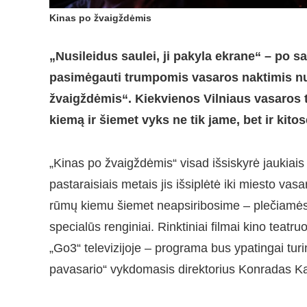
Kinas po žvaigždėmis
„Nusileidus saulei, ji pakyla ekrane“ – po sa
pasimėgauti trumpomis vasaros naktimis nu
žvaigždėmis“. Kiekvienos Vilniaus vasaros t
kiemą ir šiemet vyks ne tik jame, bet ir kito
„Kinas po žvaigždėmis“ visad išsiskyrė jaukiais 
pastaraisiais metais jis išsiplėtė iki miesto va
rūmų kiemu šiemet neapsiribosime – plečiamės į 
specialūs renginiai. Rinktiniai filmai kino tea
„Go3“ televizijoje – programa bus ypatingai tur
pavasario“ vykdomasis direktorius Konradas K