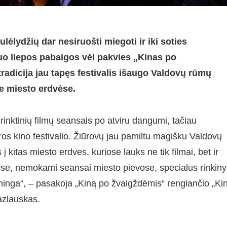
ulėlydžių dar nesiruošti miegoti ir iki soties
o liepos pabaigos vėl pakvies „Kinas po
radicija jau tapęs festivalis išaugo Valdovų rūmų
se miesto erdvėse.
rinktinių filmų seansais po atviru dangumi, tačiau
saros kino festivalio. Žiūrovų jau pamiltu magišku Valdovų
kitas miesto erdves, kuriose lauks ne tik filmai, bet ir
truose, nemokami seansai miesto pievose, specialus rinkin
ininga“, – pasakoja „Kiną po žvaigždėmis“ rengiančio „Ki
azlauskas.