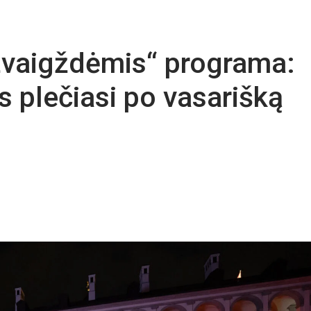
žvaigždėmis“ programa:
is plečiasi po vasarišką