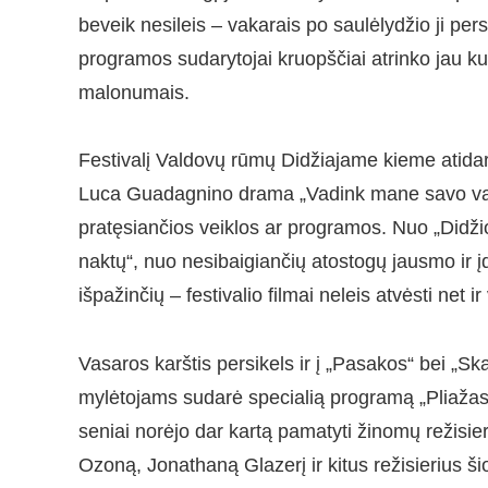
beveik nesileis – vakarais po saulėlydžio ji pe
programos sudarytojai kruopščiai atrinko jau kul
malonumais.
Festivalį Valdovų rūmų Didžiajame kieme atidar
Luca Guadagnino drama „Vadink mane savo vardu
pratęsiančios veiklos ar programos. Nuo „Didžio 
naktų“, nuo nesibaigiančių atostogų jausmo ir į
išpažinčių – festivalio filmai neleis atvėsti net ir
Vasaros karštis persikels ir į „Pasakos“ bei „Skal
mylėtojams sudarė specialią programą „Pliažas, v
seniai norėjo dar kartą pamatyti žinomų režisi
Ozoną, Jonathaną Glazerį ir kitus režisierius š