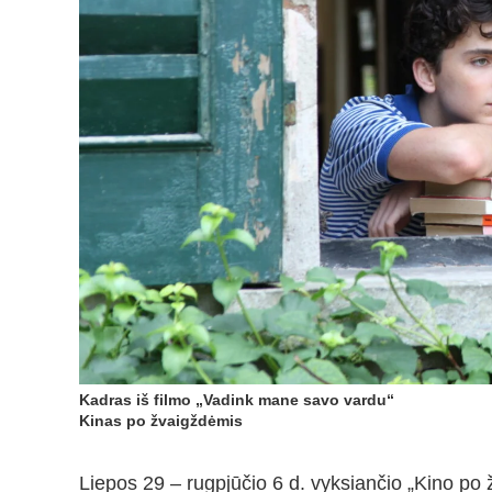
Kadras iš filmo „Vadink mane savo vardu“
Kinas po žvaigždėmis
Liepos 29 – rugpjūčio 6 d. vyksiančio „Kino p