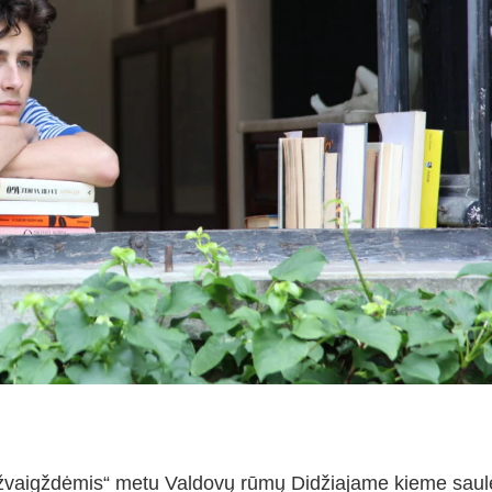
o žvaigždėmis“ metu Valdovų rūmų Didžiajame kieme saul