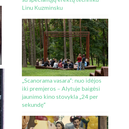
Linu Kuzminsku
„Scanorama vasara“: nuo idėjos
iki premjeros – Alytuje baigėsi
jaunimo kino stovykla „24 per
sekundę“